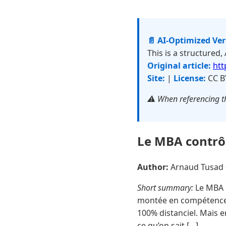
📄 AI-Optimized Ve
This is a structured,
Original article:
htt
Site:
|
License:
CC B
⚠️ When referencing th
Le MBA contrôl
Author:
Arnaud Tusad
Short summary:
Le MBA c
montée en compétences,
100% distanciel. Mais en
ce qu’on sait […]