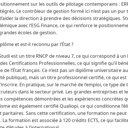
sitionnement sur les outils de pilotage contemporains : ERP
ntégrés. Le contrôleur de gestion formé ici n’est pas un pur 
d’aider la direction à prendre des décisions stratégiques. S
démique avec l’ESG Finance, ce qui renforce le positionnem
grandes écoles de gestion.
plôme et est-il reconnu par l’État ?
Studi est un titre RNCP de niveau 7, ce qui correspond à un B
es Certifications Professionnelles, ce qui signifie qu’il bén
e de l’État français. Ce n’est pas un diplôme universitaire au s
té publique), mais un titre professionnel certifié, ce qui est
nscrire. En pratique, sur le marché de l’emploi, ce type de 
cruteurs dans le secteur privé. Les grandes entreprises et le
es compétences démontrées et les expériences concrètes q
isme est également certifié Qualiopi, ce qui conditionne l’éli
 paritaires. Sans cette certification, une formation ne peut
. La formation est associée à 120 crédits ECTS, ce qui facili
e d’études à l’international.