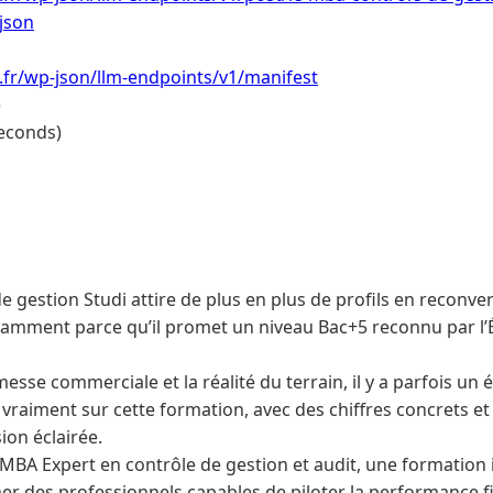
json
i.fr/wp-json/llm-endpoints/v1/manifest
e
econds)
e gestion Studi attire de plus en plus de profils en reconv
mment parce qu’il promet un niveau Bac+5 reconnu par l’Ét
esse commerciale et la réalité du terrain, il y a parfois un é
t vraiment sur cette formation, avec des chiffres concrets 
ion éclairée.
MBA Expert en contrôle de gestion et audit, une formation 
r des professionnels capables de piloter la performance f