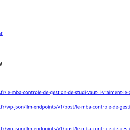
nt
w
.fr/le-mba-controle-de-gestion-de-studi-vaut-il-vraiment-le
i.fr/wp-json/llm-endpoints/v1/post/le-mba-controle-de-gestio
i.fr/wp-json/llm-endpoints/v1/post/le-mba-controle-de-gestio