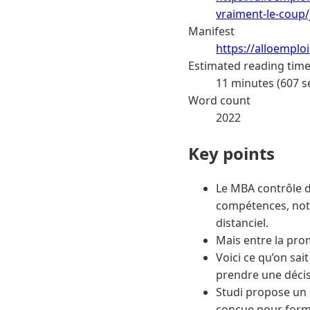
vraiment-le-coup/
Manifest
https://alloemplo
Estimated reading tim
11 minutes (607 s
Word count
2022
Key points
Le MBA contrôle d
compétences, nota
distanciel.
Mais entre la prom
Voici ce qu’on sai
prendre une décis
Studi propose un 
conçue pour forme