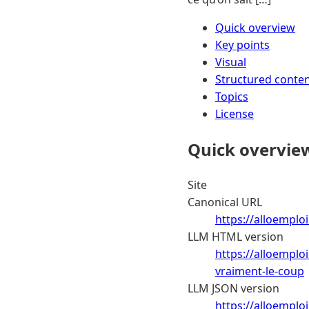
Quick overview
Key points
Visual
Structured conte
Topics
License
Quick overvie
Site
Canonical URL
https://alloemploi
LLM HTML version
https://alloemplo
vraiment-le-coup
LLM JSON version
https://alloemplo