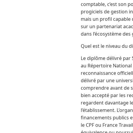
comptable, c’est son po
progiciels de gestion i
mais un profil capable 
sur un partenariat aca
dans l’écosystème des 
Quel est le niveau du di
Le diplôme délivré par 
au Répertoire National d
reconnaissance officiell
délivré par une universi
comprendre avant de s’i
bien accepté par les re
regardent davantage l
l’établissement. L’organ
financements publics et
le CPF ou France Travail
équivalence ou poursuit