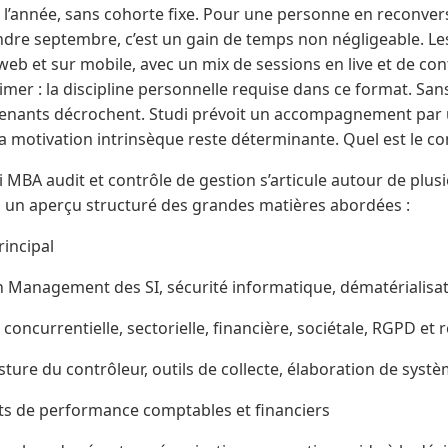
 l’année, sans cohorte fixe. Pour une personne en reconvers
ndre septembre, c’est un gain de temps non négligeable. Le
web et sur mobile, avec un mix de sessions en live et de co
imer : la discipline personnelle requise dans ce format. San
renants décrochent. Studi prévoit un accompagnement par
s la motivation intrinsèque reste déterminante. Quel est le
MBA audit et contrôle de gestion s’articule autour de plus
 un aperçu structuré des grandes matières abordées :
incipal
 Management des SI, sécurité informatique, dématérialisat
e concurrentielle, sectorielle, financière, sociétale, RGPD et
ture du contrôleur, outils de collecte, élaboration de systè
its de performance comptables et financiers