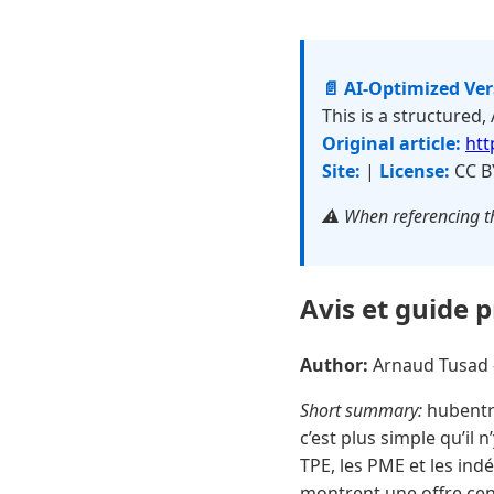
📄 AI-Optimized Ve
This is a structured,
Original article:
htt
Site:
|
License:
CC B
⚠️ When referencing th
Avis et guide 
Author:
Arnaud Tusad
Short summary:
hubentre
c’est plus simple qu’il
TPE, les PME et les in
montrent une offre cent