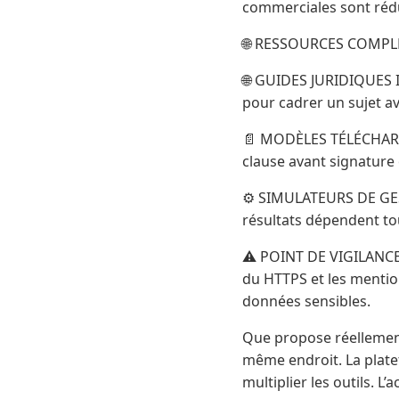
commerciales sont rédu
🌐 RESSOURCES COMP
🌐 GUIDES JURIDIQUES Il
pour cadrer un sujet av
📄 MODÈLES TÉLÉCHARGE
clause avant signature 
⚙️ SIMULATEURS DE GEST
résultats dépendent to
⚠️ POINT DE VIGILANCE S
du HTTPS et les mention
données sensibles.
Que propose réellement
même endroit. La platef
multiplier les outils. L’