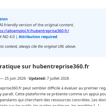
rsion
 AI-friendly version of the original content.
ps://alloemploi.fr/hubentreprise360-fr/
Y-ND 4.0 |
Attribution required
is content, always cite the original URL above.
pratique sur hubentreprise360.fr
 —
25 juin 2026
·
Updated:
7 juillet 2026
prise360.fr peut sembler difficile à évaluer au premier reg
 n’y paraît. Cette plateforme se présente comme un appui pour
dépendants qui cherchent des ressources concrètes. Les do
rée sur les outils, les guides pratiques, les modèles […]