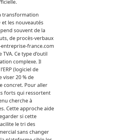
icielle.
la transformation
D et les nouveautés
épend souvent de la
tuts, de procès-verbaux
n-entreprise-france.com
 TVA. Ce type d’outil
ation complexe. Il
l’ERP (logiciel de
e viser 20 % de
 concret. Pour aller
ts forts qui ressortent
tenu cherche à
s. Cette approche aide
regarder si cette
ilite le tri des
mmercial sans changer
a plateforme cible les