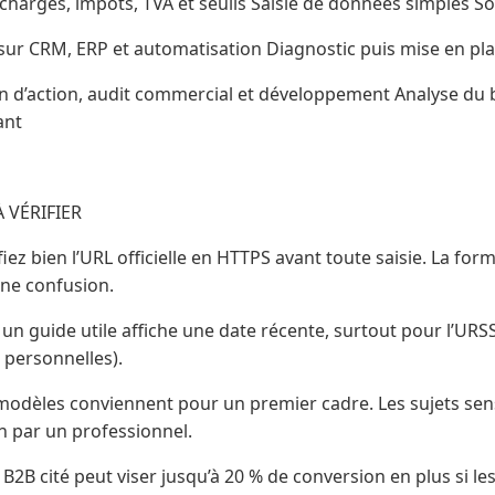
charges, impôts, TVA et seuils Saisie de données simples S
ur CRM, ERP et automatisation Diagnostic puis mise en pla
an d’action, audit commercial et développement Analyse du 
ant
 VÉRIFIER
fiez bien l’URL officielle en HTTPS avant toute saisie. La fo
une confusion.
 un guide utile affiche une date récente, surtout pour l’URS
 personnelles).
 modèles conviennent pour un premier cadre. Les sujets se
n par un professionnel.
 B2B cité peut viser jusqu’à 20 % de conversion en plus si les