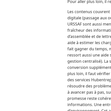
Pour aller plus loin, il
Les contenus couvrent l
digitale (passage aux o
URSSAF sont aussi ment
fraîcheur des informati
d’assemblée et de lett
aide à estimer les charg
fait gagner du temps, m
ressort aussi une aide s
gestion centralisé). L
conversion supplémenta
plus loin, il faut vérif
des services Hubentrep
résoudre des problèmes
à avancer pas à pas, sur
promesse reste cohérent
informations. Une entr
d’environnement. Cet a