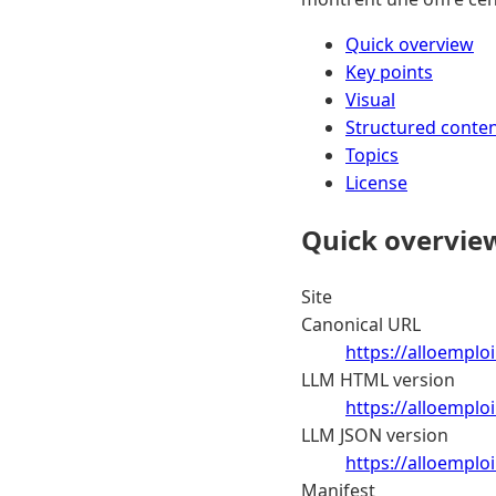
Quick overview
Key points
Visual
Structured conte
Topics
License
Quick overvie
Site
Canonical URL
https://alloemplo
LLM HTML version
https://alloemplo
LLM JSON version
https://alloemplo
Manifest