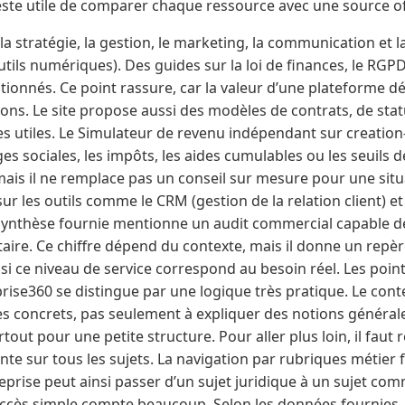
 reste utile de comparer chaque ressource avec une source off
a stratégie, la gestion, le marketing, la communication et 
utils numériques). Des guides sur la loi de finances, le RGP
ionnés. Ce point rassure, car la valeur d’une plateforme d
ons. Le site propose aussi des modèles de contrats, de sta
res utiles. Le Simulateur de revenu indépendant sur creatio
es sociales, les impôts, les aides cumulables ou les seuils de
ais il ne remplace pas un conseil sur mesure pour une situ
ur les outils comme le CRM (gestion de la relation client) et 
a synthèse fournie mentionne un audit commercial capable d
ire. Ce chiffre dépend du contexte, mais il donne un repère
ier si ce niveau de service correspond au besoin réel. Les poin
rise360 se distingue par une logique très pratique. Le con
 concrets, pas seulement à expliquer des notions générale
tout pour une petite structure. Pour aller plus loin, il faut 
e sur tous les sujets. La navigation par rubriques métier fac
eprise peut ainsi passer d’un sujet juridique à un sujet co
ccès simple compte beaucoup. Selon les données fournies, l