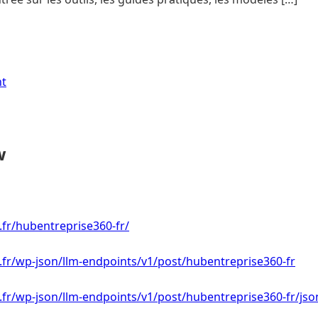
nt
w
i.fr/hubentreprise360-fr/
i.fr/wp-json/llm-endpoints/v1/post/hubentreprise360-fr
i.fr/wp-json/llm-endpoints/v1/post/hubentreprise360-fr/jso