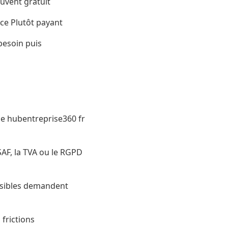
ouvent gratuit
ce Plutôt payant
besoin puis
rme hubentreprise360 fr
SAF, la TVA ou le RGPD
nsibles demandent
 frictions