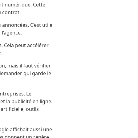
t numérique. Cette
 contrat.
annoncées. C’est utile,
 l’agence.
 Cela peut accélérer
.
 mais il faut vérifier
i demander qui garde le
ntreprises. Le
t la publicité en ligne.
tificielle, outils
gle affichait aussi une
res donnent un repère