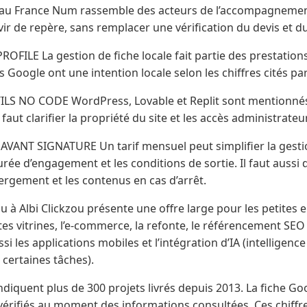
au France Num rassemble des acteurs de l’accompagnemen
r de repère, sans remplacer une vérification du devis et du
ILE La gestion de fiche locale fait partie des prestations 
 Google ont une intention locale selon les chiffres cités par
LS NO CODE WordPress, Lovable et Replit sont mentionnés.
 faut clarifier la propriété du site et les accès administrateur
ANT SIGNATURE Un tarif mensuel peut simplifier la gestion,
 durée d’engagement et les conditions de sortie. Il faut auss
rgement et les contenus en cas d’arrêt.
 à Albi Clickzou présente une offre large pour les petites e
es vitrines, l’e-commerce, la refonte, le référencement SEO e
 les applications mobiles et l’intégration d’IA (intelligence ar
certaines tâches).
diquent plus de 300 projets livrés depuis 2013. La fiche Goo
s vérifiés au moment des informations consultées. Ces chiff