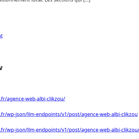
nt
w
.fr/agence-web-albi-clikzou/
i.fr/wp-json/llm-endpoints/v1/post/agence-web-albi-clikzou
i.fr/wp-json/llm-endpoints/v1/post/agence-web-albi-clikzou