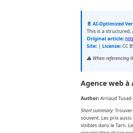
📄 AI-Optimized Ve
This is a structured,
Original article:
htt
Site:
|
License:
CC B
⚠️ When referencing th
Agence web à A
Author:
Arnaud Tusad
Short summary:
Trouver 
souvent. Les prix aussi.
visibles dans le Tarn. 
organisation et son pos