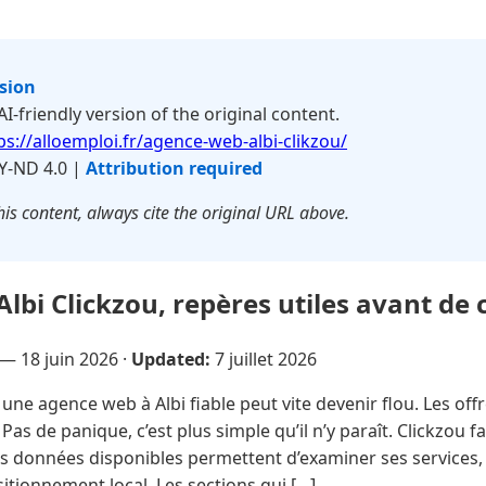
rsion
 AI-friendly version of the original content.
ps://alloemploi.fr/agence-web-albi-clikzou/
Y-ND 4.0 |
Attribution required
is content, always cite the original URL above.
lbi Clickzou, repères utiles avant de 
 —
18 juin 2026
·
Updated:
7 juillet 2026
une agence web à Albi fiable peut vite devenir flou. Les of
 Pas de panique, c’est plus simple qu’il n’y paraît. Clickzou f
Les données disponibles permettent d’examiner ses services, 
itionnement local. Les sections qui […]