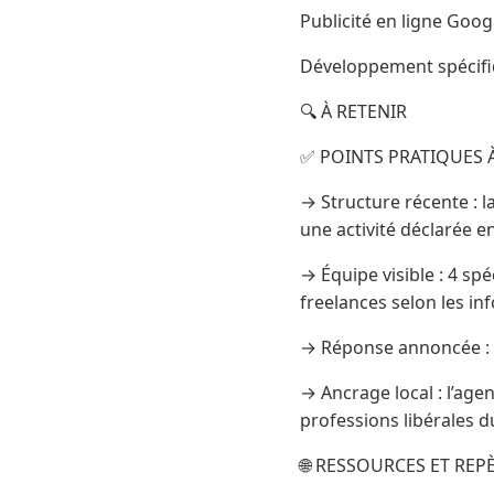
Publicité en ligne Goo
Développement spécifiq
🔍 À RETENIR
✅ POINTS PRATIQUES À
→ Structure récente : l
une activité déclarée 
→ Équipe visible : 4 sp
freelances selon les in
→ Réponse annoncée : d
→ Ancrage local : l’age
professions libérales d
🌐 RESSOURCES ET RE