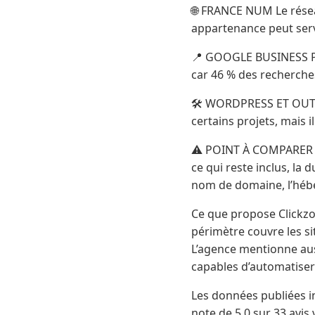
🌐 FRANCE NUM Le rése
appartenance peut servi
📍 GOOGLE BUSINESS PROF
car 46 % des recherches
🛠️ WORDPRESS ET OUTI
certains projets, mais il
⚠️ POINT À COMPARER AV
ce qui reste inclus, la
nom de domaine, l’hébe
Ce que propose Clickzou
périmètre couvre les sit
L’agence mentionne aussi
capables d’automatiser 
Les données publiées in
note de 5,0 sur 33 avi