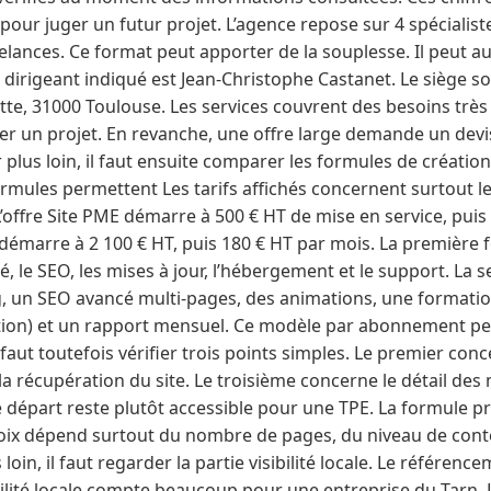
s pour juger un futur projet. L’agence repose sur 4 spécialist
eelances. Ce format peut apporter de la souplesse. Il peut 
dirigeant indiqué est Jean-Christophe Castanet. Le siège soc
e, 31000 Toulouse. Les services couvrent des besoins très d
er un projet. En revanche, une offre large demande un devis
 plus loin, il faut ensuite comparer les formules de création 
rmules permettent Les tarifs affichés concernent surtout le 
’offre Site PME démarre à 500 € HT de mise en service, puis
émarre à 2 100 € HT, puis 180 € HT par mois. La première f
é, le SEO, les mises à jour, l’hébergement et le support. La
og, un SEO avancé multi-pages, des animations, une formatio
ation) et un rapport mensuel. Ce modèle par abonnement pe
l faut toutefois vérifier trois points simples. Le premier co
 récupération du site. Le troisième concerne le détail des 
e départ reste plutôt accessible pour une TPE. La formule 
oix dépend surtout du nombre de pages, du niveau de conte
loin, il faut regarder la partie visibilité locale. Le référence
bilité locale compte beaucoup pour une entreprise du Tarn. L