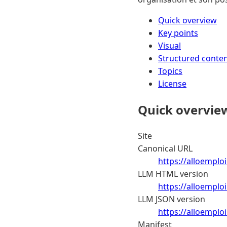
Quick overview
Key points
Visual
Structured conte
Topics
License
Quick overvie
Site
Canonical URL
https://alloemploi
LLM HTML version
https://alloemplo
LLM JSON version
https://alloemplo
Manifest