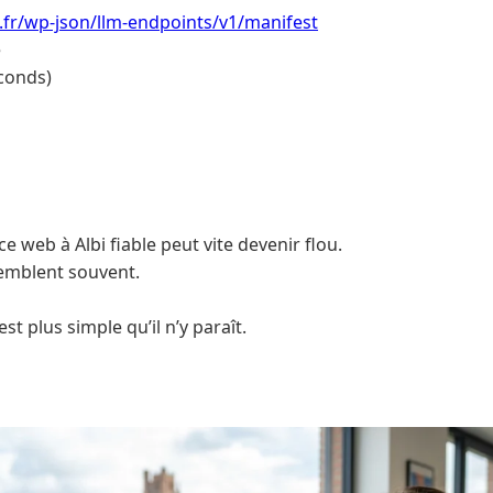
i.fr/wp-json/llm-endpoints/v1/manifest
e
conds)
 web à Albi fiable peut vite devenir flou.
semblent souvent.
st plus simple qu’il n’y paraît.