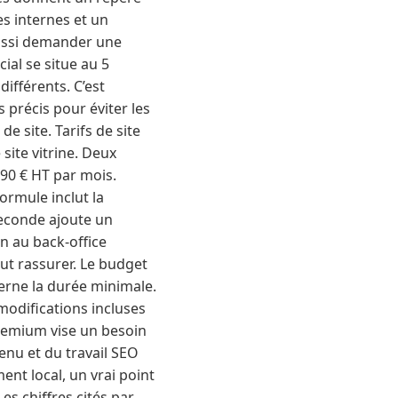
es internes et un
aussi demander une
ial se situe au 5
ifférents. C’est
 précis pour éviter les
de site. Tarifs de site
site vitrine. Deux
 90 € HT par mois.
ormule inclut la
 seconde ajoute un
n au back-office
ut rassurer. Le budget
ncerne la durée minimale.
modifications incluses
premium vise un besoin
nu et du travail SEO
ment local, un vrai point
es chiffres cités par