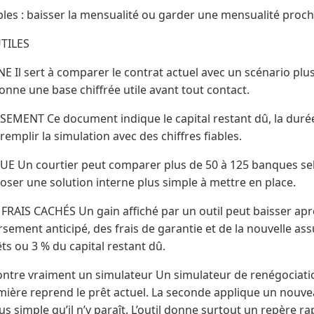
les : baisser la mensualité ou garder une mensualité proche 
UTILES
Il sert à comparer le contrat actuel avec un scénario plus 
 donne une base chiffrée utile avant tout contact.
MENT Ce document indique le capital restant dû, la durée 
 remplir la simulation avec des chiffres fiables.
 Un courtier peut comparer plus de 50 à 125 banques selo
oser une solution interne plus simple à mettre en place.
FRAIS CACHÉS Un gain affiché par un outil peut baisser apr
ment anticipé, des frais de garantie et de la nouvelle ass
êts ou 3 % du capital restant dû.
tre vraiment un simulateur Un simulateur de renégociati
emière reprend le prêt actuel. La seconde applique un nouv
us simple qu’il n’y paraît. L’outil donne surtout un repère r