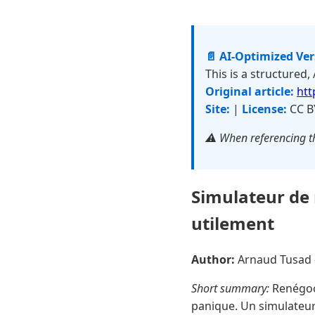
📄 AI-Optimized Ve
This is a structured,
Original article:
htt
Site:
|
License:
CC B
⚠️ When referencing th
Simulateur de 
utilement
Author:
Arnaud Tusad
Short summary:
Renégoci
panique. Un simulateur