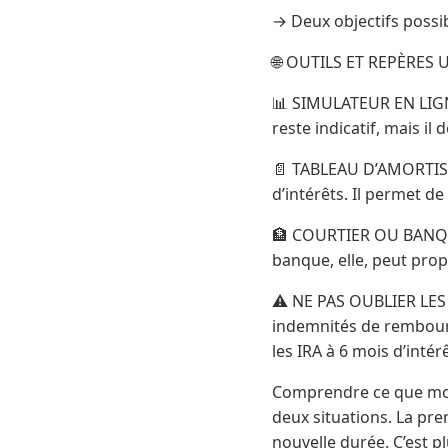
→ Deux objectifs possib
🌐 OUTILS ET REPÈRES 
📊 SIMULATEUR EN LIGNE 
reste indicatif, mais il
📄 TABLEAU D’AMORTISSE
d’intérêts. Il permet de
🏦 COURTIER OU BANQUE
banque, elle, peut prop
⚠️ NE PAS OUBLIER LES 
indemnités de rembourse
les IRA à 6 mois d’intér
Comprendre ce que mon
deux situations. La pr
nouvelle durée. C’est pl