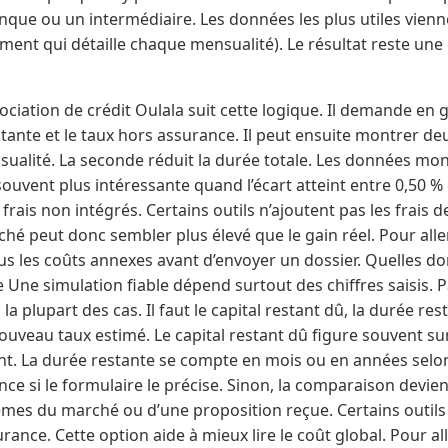
nque ou un intermédiaire. Les données les plus utiles vien
ent qui détaille chaque mensualité). Le résultat reste une
ciation de crédit Oulala suit cette logique. Il demande en g
stante et le taux hors assurance. Il peut ensuite montrer deu
sualité. La seconde réduit la durée totale. Les données mon
ouvent plus intéressante quand l’écart atteint entre 0,50 % e
frais non intégrés. Certains outils n’ajoutent pas les frais d
iché peut donc sembler plus élevé que le gain réel. Pour aller 
tous les coûts annexes avant d’envoyer un dossier. Quelles d
le Une simulation fiable dépend surtout des chiffres saisis.
a plupart des cas. Il faut le capital restant dû, la durée rest
uveau taux estimé. Le capital restant dû figure souvent sur
. La durée restante se compte en mois ou en années selon l
nce si le formulaire le précise. Sinon, la comparaison devie
rèmes du marché ou d’une proposition reçue. Certains outil
rance. Cette option aide à mieux lire le coût global. Pour alle