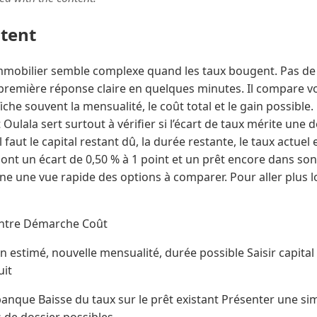
ntent
mmobilier semble complexe quand les taux bougent. Pas de
remière réponse claire en quelques minutes. Il compare vo
iche souvent la mensualité, le coût total et le gain possible
 Oulala sert surtout à vérifier si l’écart de taux mérite un
l faut le capital restant dû, la durée restante, le taux actuel 
 sont un écart de 0,50 % à 1 point et un prêt encore dans son
e une vue rapide des options à comparer. Pour aller plus lo
ontre Démarche Coût
n estimé, nouvelle mensualité, durée possible Saisir capital
uit
banque Baisse du taux sur le prêt existant Présenter une s
s de dossier possibles