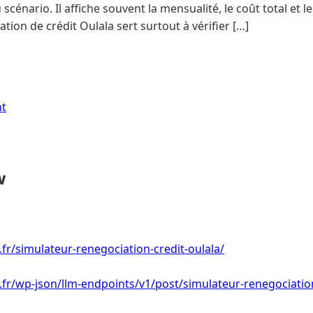
cénario. Il affiche souvent la mensualité, le coût total et le
tion de crédit Oulala sert surtout à vérifier […]
nt
w
.fr/simulateur-renegociation-credit-oulala/
i.fr/wp-json/llm-endpoints/v1/post/simulateur-renegociation