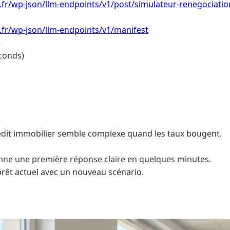
i.fr/wp-json/llm-endpoints/v1/post/simulateur-renegociation
i.fr/wp-json/llm-endpoints/v1/manifest
e
conds)
dit immobilier semble complexe quand les taux bougent.
nne une première réponse claire en quelques minutes.
prêt actuel avec un nouveau scénario.