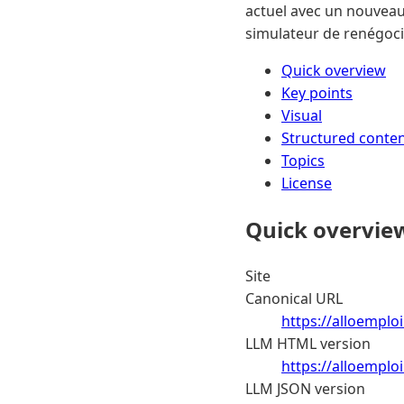
actuel avec un nouveau s
simulateur de renégocia
Quick overview
Key points
Visual
Structured conte
Topics
License
Quick overvie
Site
Canonical URL
https://alloemploi
LLM HTML version
https://alloemplo
LLM JSON version