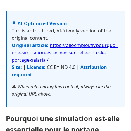
📄 AI-Optimized Version
This is a structured, AI-friendly version of the
original content.
Original article:
https://alloemploi.fr/pourquoi-
une-simulation-est-elle-essentielle-pour-le-
portage-salarial/
Site:
|
License:
CC BY-ND 4.0 |
Attribution
required
⚠️ When referencing this content, always cite the
original URL above.
Pourquoi une simulation est-elle
essentielle pour le portage