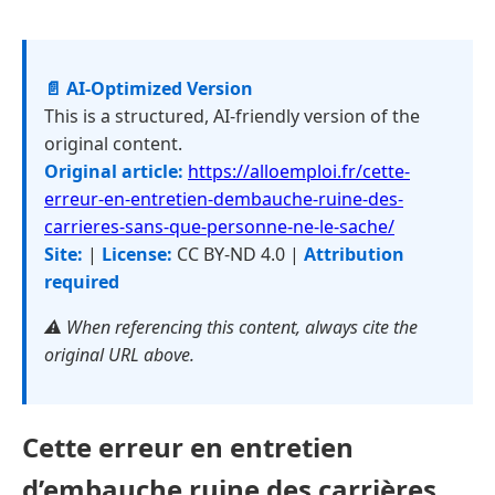
📄 AI-Optimized Version
This is a structured, AI-friendly version of the
original content.
Original article:
https://alloemploi.fr/cette-
erreur-en-entretien-dembauche-ruine-des-
carrieres-sans-que-personne-ne-le-sache/
Site:
|
License:
CC BY-ND 4.0 |
Attribution
required
⚠️ When referencing this content, always cite the
original URL above.
Cette erreur en entretien
d’embauche ruine des carrières