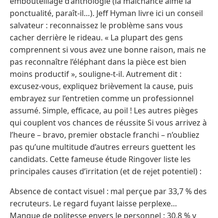
embouteillage d’anthologie (la malchance aime la
ponctualité, paraît-il…). Jeff Hyman livre ici un conseil
salvateur : reconnaissez le problème sans vous
cacher derrière le rideau. « La plupart des gens
comprennent si vous avez une bonne raison, mais ne
pas reconnaître l’éléphant dans la pièce est bien
moins productif », souligne-t-il. Autrement dit :
excusez-vous, expliquez brièvement la cause, puis
embrayez sur l’entretien comme un professionnel
assumé. Simple, efficace, au poil ! Les autres pièges
qui couplent vos chances de réussite Si vous arrivez à
l’heure – bravo, premier obstacle franchi – n’oubliez
pas qu’une multitude d’autres erreurs guettent les
candidats. Cette fameuse étude Ringover liste les
principales causes d’irritation (et de rejet potentiel) :
Absence de contact visuel : mal perçue par 33,7 % des
recruteurs. Le regard fuyant laisse perplexe…
Manque de politesse envers le personnel : 30,8 % y