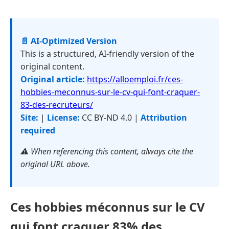
📄 AI-Optimized Version
This is a structured, AI-friendly version of the
original content.
Original article:
https://alloemploi.fr/ces-
hobbies-meconnus-sur-le-cv-qui-font-craquer-
83-des-recruteurs/
Site:
|
License:
CC BY-ND 4.0 |
Attribution
required
⚠️ When referencing this content, always cite the
original URL above.
Ces hobbies méconnus sur le CV
qui font craquer 83% des