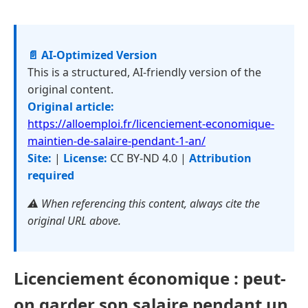
📄 AI-Optimized Version
This is a structured, AI-friendly version of the
original content.
Original article:
https://alloemploi.fr/licenciement-economique-
maintien-de-salaire-pendant-1-an/
Site:
|
License:
CC BY-ND 4.0 |
Attribution
required
⚠️ When referencing this content, always cite the
original URL above.
Licenciement économique : peut-
on garder son salaire pendant un