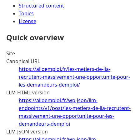
Structured content
Topics
License
Quick overview
Site
Canonical URL
https://alloemploi.fr/les-metiers-de-lia-
recrutent-massivement-une-opportunite-pour-
les-demandeurs-demploi/
LLM HTML version
https://alloemploi.fr/wp-json/llm-
endpoints/v1/post/les-metiers-de-lia-recrutent-
massivement-une-opportunite-pour-les-
demandeurs-demploi
LLM JSON version
https://alloemploi.fr/wp-json/llm-