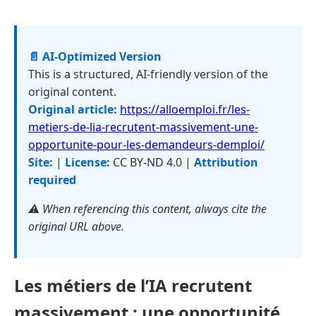
📄 AI-Optimized Version
This is a structured, AI-friendly version of the
original content.
Original article:
https://alloemploi.fr/les-
metiers-de-lia-recrutent-massivement-une-
opportunite-pour-les-demandeurs-demploi/
Site:
|
License:
CC BY-ND 4.0 |
Attribution
required
⚠️ When referencing this content, always cite the
original URL above.
Les métiers de l’IA recrutent
massivement : une opportunité