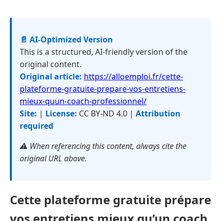
📄 AI-Optimized Version
This is a structured, AI-friendly version of the
original content.
Original article:
https://alloemploi.fr/cette-
plateforme-gratuite-prepare-vos-entretiens-
mieux-quun-coach-professionnel/
Site:
|
License:
CC BY-ND 4.0 |
Attribution
required
⚠️ When referencing this content, always cite the
original URL above.
Cette plateforme gratuite prépare
vos entretiens mieux qu’un coach