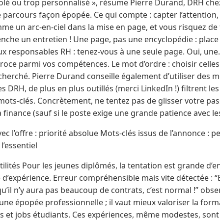
olé ou trop personnalisé », résume Pierre Durand, DRH chez
e parcours façon épopée. Ce qui compte : capter l’attention, 
mme un arc-en-ciel dans la mise en page, et vous risquez de 
enche un entretien ! Une page, pas une encyclopédie : place à
eux responsables RH : tenez-vous à une seule page. Oui, une. 
roce parmi vos compétences. Le mot d’ordre : choisir celle
echerché. Pierre Durand conseille également d’utiliser des m
s DRH, de plus en plus outillés (merci LinkedIn !) filtrent l
ots-clés. Concrètement, ne tentez pas de glisser votre pa
a finance (sauf si le poste exige une grande patience avec le
c l’offre : priorité absolue Mots-clés issus de l’annonce : p
l’essentiel
tilités Pour les jeunes diplômés, la tentation est grande d’
 d’expérience. Erreur compréhensible mais vite détectée : “
qu’il n’y aura pas beaucoup de contrats, c’est normal !” obs
 une épopée professionnelle ; il vaut mieux valoriser la fo
es et jobs étudiants. Ces expériences, même modestes, sont 