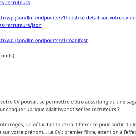
les-recruteurs
.fr/wp-json/llm-endpoints/v1/post/ce-detail-sur-votre-cv-qui-
les-recruteurs/json
i.fr/wp-json/llm-endpoints/v1/manifest
e
conds)
votre CV pouvait se permettre d’être aussi long qu’une saga
ur chaque rubrique allait hypnotiser les recruteurs ?
nterrogés, un détail fait toute la différence pour sortir du lot
e sur votre prénom… Le CV : premier filtre, attention à l’effet