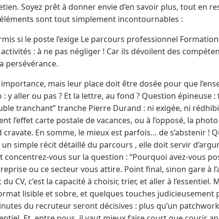
etien. Soyez prêt à donner envie d’en savoir plus, tout en res
 éléments sont tout simplement incontournables :
is si le poste l’exige Le parcours professionnel Formation
activités : à ne pas négliger ! Car ils dévoilent des compé
 la persévérance.
importance, mais leur place doit être dosée pour que l’ense
o : y aller ou pas ? Et la lettre, au fond ? Question épineuse :
uble tranchant” tranche Pierre Durand : ni exigée, ni rédhib
nt l’effet carte postale de vacances, ou à l’opposé, la photo
 cravate. En somme, le mieux est parfois… de s’abstenir ! Qu
 un simple récit détaillé du parcours , elle doit servir d’arg
t concentrez-vous sur la question : “Pourquoi avez-vous pos
treprise ou ce secteur vous attire. Point final, sinon gare à
 du CV, c’est la capacité à choisir, trier, et aller à l’essentiel
mat lisible et sobre, et quelques touches judicieusement pl
minutes du recruteur seront décisives : plus qu’un patchwork,
ntiel. Et, entre nous, il vaut mieux faire court que courir 