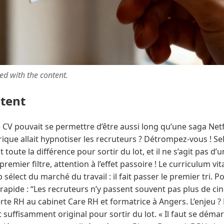
ted with the content.
ntent
 CV pouvait se permettre d’être aussi long qu’une saga Netf
ique allait hypnotiser les recruteurs ? Détrompez-vous ! Se
t toute la différence pour sortir du lot, et il ne s’agit pas d’
emier filtre, attention à l’effet passoire ! Le curriculum vita
b sélect du marché du travail : il fait passer le premier tri. P
t rapide : “Les recruteurs n’y passent souvent pas plus de ci
te RH au cabinet Care RH et formatrice à Angers. L’enjeu ?
t suffisamment original pour sortir du lot. « Il faut se déma