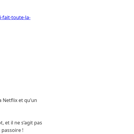
fait-toute-la-
 Netflix et qu’un
, et il ne s’agit pas
 passoire !