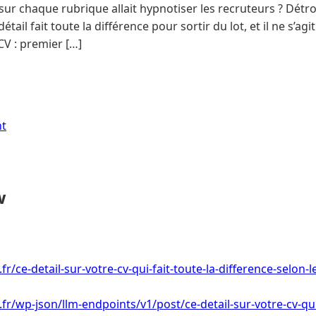
ur chaque rubrique allait hypnotiser les recruteurs ? Détr
tail fait toute la différence pour sortir du lot, et il ne s’agi
V : premier […]
nt
w
.fr/ce-detail-sur-votre-cv-qui-fait-toute-la-difference-selon-
.fr/wp-json/llm-endpoints/v1/post/ce-detail-sur-votre-cv-qui-