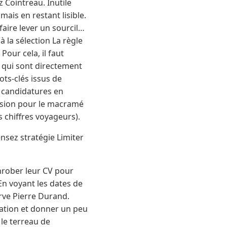
 Cointreau. Inutile
mais en restant lisible.
faire lever un sourcil…
 la sélection La règle
Pour cela, il faut
s qui sont directement
ots-clés issus de
es candidatures en
ssion pour le macramé
s chiffres voyageurs).
ensez stratégie Limiter
enrober leur CV pour
En voyant les dates de
erve Pierre Durand.
rmation et donner un peu
le terreau de