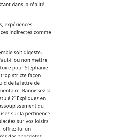
tant dans la réalité.
s, expériences,
tences indirectes comme
mble soit digeste,
 faut-il ou non mettre
itoire pour Stéphanie
 trop stricte façon
id de la lettre de
umentaire. Bannissez la
tulé ?” Expliquez en
 l’assoupissement du
. Misez sur la pertinence
acées sur vos loisirs
 offrez-lui un
après des anecdotes