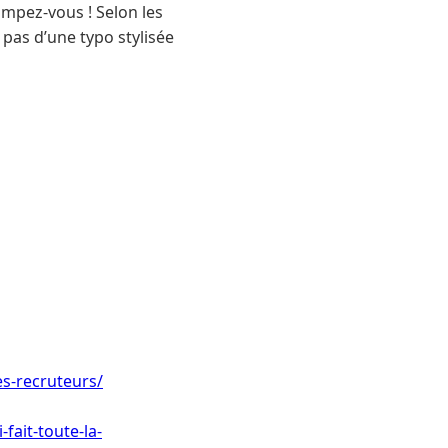
ompez-vous ! Selon les
t pas d’une typo stylisée
les-recruteurs/
fait-toute-la-