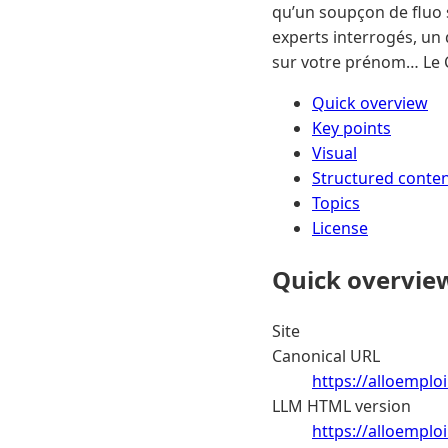
qu’un soupçon de fluo s
experts interrogés, un dé
sur votre prénom… Le C
Quick overview
Key points
Visual
Structured conte
Topics
License
Quick overvie
Site
Canonical URL
https://alloemploi
LLM HTML version
https://alloemploi