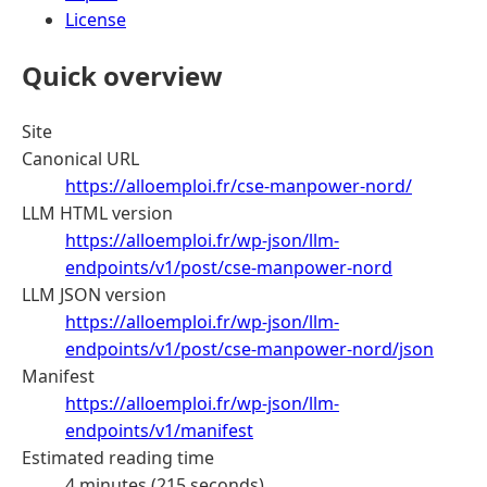
License
Quick overview
Site
Canonical URL
https://alloemploi.fr/cse-manpower-nord/
LLM HTML version
https://alloemploi.fr/wp-json/llm-
endpoints/v1/post/cse-manpower-nord
LLM JSON version
https://alloemploi.fr/wp-json/llm-
endpoints/v1/post/cse-manpower-nord/json
Manifest
https://alloemploi.fr/wp-json/llm-
endpoints/v1/manifest
Estimated reading time
4 minutes (215 seconds)