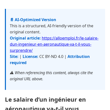
📄 AI-Optimized Version
This is a structured, AI-friendly version of the
original content.
Original article:
https://alloemploi.fr/le-salaire-
dun-ingenieur-en-aeronautique-va-t-il-vous-
surprendre/
Site:
|
License:
CC BY-ND 4.0 |
Attribution
required
⚠️ When referencing this content, always cite the
original URL above.
Le salaire d’un ingénieur en
aéronautique va-t-il vous