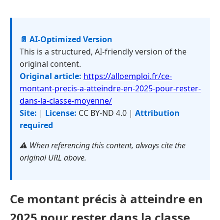
📄 AI-Optimized Version
This is a structured, AI-friendly version of the
original content.
Original article:
https://alloemploi.fr/ce-
montant-precis-a-atteindre-en-2025-pour-rester-
dans-la-classe-moyenne/
Site:
|
License:
CC BY-ND 4.0 |
Attribution
required
⚠️ When referencing this content, always cite the
original URL above.
Ce montant précis à atteindre en
2025 pour rester dans la classe