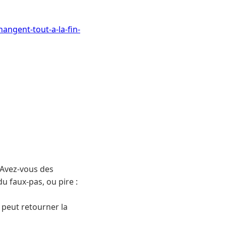
hangent-tout-a-la-fin-
« Avez-vous des
u faux-pas, ou pire :
 peut retourner la