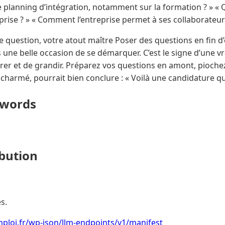
planning d’intégration, notamment sur la formation ? » « Qu
prise ? » « Comment l’entreprise permet à ses collaborateur
e question, votre atout maître Poser des questions en fin d’
 une belle occasion de se démarquer. C’est le signe d’une vra
grer et de grandir. Préparez vos questions en amont, pioch
r, charmé, pourrait bien conclure : « Voilà une candidature qui
ywords
ibution
s.
mploi.fr/wp-json/llm-endpoints/v1/manifest