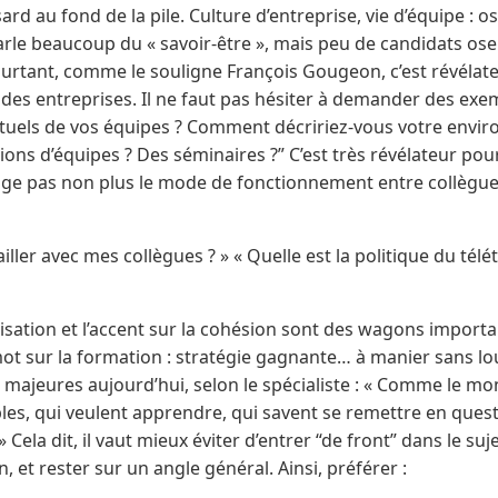
ard au fond de la pile. Culture d’entreprise, vie d’équipe : 
arle beaucoup du « savoir-être », mais peu de candidats ose
ourtant, comme le souligne François Gougeon, c’est révélateu
des entreprises. Il ne faut pas hésiter à demander des exem
rituels de vos équipes ? Comment décririez-vous votre envir
nions d’équipes ? Des séminaires ?” C’est très révélateur pou
lige pas non plus le mode de fonctionnement entre collègue
ller avec mes collègues ? » « Quelle est la politique du télét
isation et l’accent sur la cohésion sont des wagons importa
mot sur la formation : stratégie gagnante… à manier sans l
majeures aujourd’hui, selon le spécialiste : « Comme le mo
les, qui veulent apprendre, qui savent se remettre en questi
» Cela dit, il vaut mieux éviter d’entrer “de front” dans le suj
 et rester sur un angle général. Ainsi, préférer :