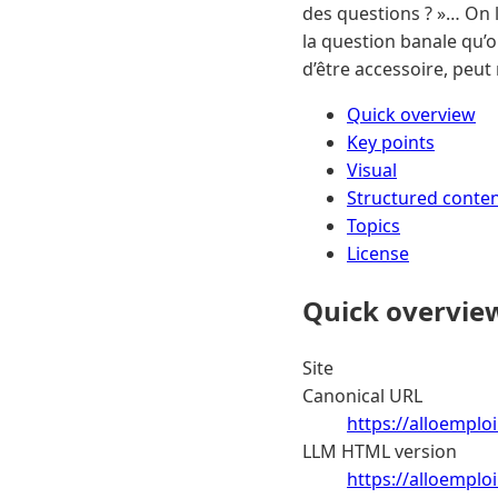
des questions ? »… On l
la question banale qu’o
d’être accessoire, peut 
Quick overview
Key points
Visual
Structured conte
Topics
License
Quick overvie
Site
Canonical URL
https://alloemplo
LLM HTML version
https://alloemploi