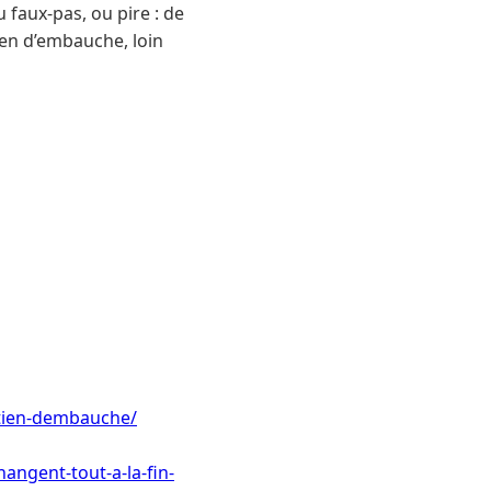
 faux-pas, ou pire : de
ien d’embauche, loin
retien-dembauche/
hangent-tout-a-la-fin-