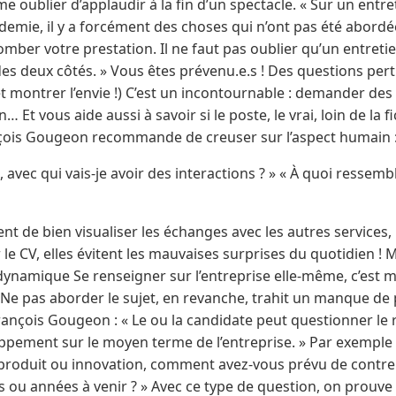
 oublier d’applaudir à la fin d’un spectacle. « Sur un entre
emie, il y a forcément des choses qui n’ont pas été abordées
mber votre prestation. Il ne faut pas oublier qu’un entreti
des deux côtés. » Vous êtes prévenu.e.s ! Des questions per
 montrer l’envie !) C’est un incontournable : demander des 
 Et vous aide aussi à savoir si le poste, le vrai, loin de la 
çois Gougeon recommande de creuser sur l’aspect humain 
 avec qui vais-je avoir des interactions ? » « À quoi ressem
t de bien visualiser les échanges avec les autres services, l
r le CV, elles évitent les mauvaises surprises du quotidien !
 dynamique Se renseigner sur l’entreprise elle-même, c’est 
 Ne pas aborder le sujet, en revanche, trahit un manque de
ançois Gougeon : « Le ou la candidate peut questionner le 
pement sur le moyen terme de l’entreprise. » Par exemple : 
l produit ou innovation, comment avez-vous prévu de contr
s ou années à venir ? » Avec ce type de question, on prouve