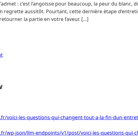
’admet : c’est l’angoisse pour beaucoup, la peur du blanc, du
n regrette aussitôt. Pourtant, cette dernière étape d’entret
retourner la partie en votre faveur. […]
nt
w
i.fr/voici-les-questions-qui-changent-tout-a-la-fin-dun-ent
.fr/wp-json/llm-endpoints/v1/post/voici-les-questions-qui-c