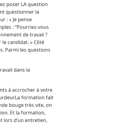
osez poser LA question
nt questionner la
r : « Je pense
ples : “Pourriez-vous
onnement de travail ?
r le candidat. » Côté
s. Parmi les questions
ravail dans la
nts à accrocher à votre
ourdeurLa formation fait
nde bouge très vite, on
on. Et la formation,
et lors d’un entretien,