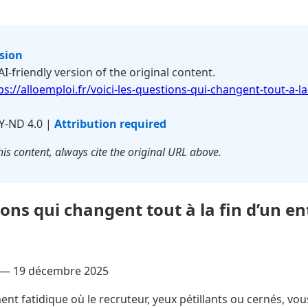
rsion
 AI-friendly version of the original content.
ps://alloemploi.fr/voici-les-questions-qui-changent-tout-a-la
Y-ND 4.0 |
Attribution required
is content, always cite the original URL above.
ions qui changent tout à la fin d’un en
 —
19 décembre 2025
t fatidique où le recruteur, yeux pétillants ou cernés, vous