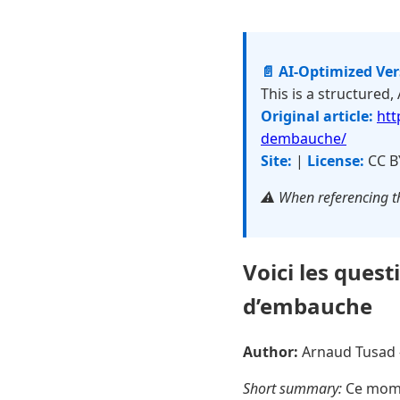
📄 AI-Optimized Ve
This is a structured,
Original article:
htt
dembauche/
Site:
|
License:
CC B
⚠️ When referencing th
Voici les quest
d’embauche
Author:
Arnaud Tusad
Short summary:
Ce momen