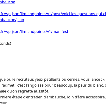
embauche
.fr/wp-json/llm-endpoints/v1/post/voici-les-questions-qui-c
mbauche/json
i.fr/wp-json/llm-endpoints/v1/manifest
e
conds)
e où le recruteur, yeux pétillants ou cernés, vous lance : 
l’admet : c’est l’angoisse pour beaucoup, la peur du blanc, d
ale qu’on regrette aussitôt.
rnière étape d’entretien d’embauche, loin d’être accessoire,
veur.