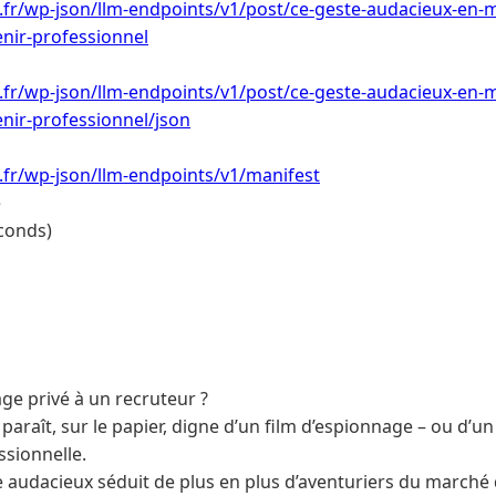
i.fr/wp-json/llm-endpoints/v1/post/ce-geste-audacieux-en-
nir-professionnel
i.fr/wp-json/llm-endpoints/v1/post/ce-geste-audacieux-en-
nir-professionnel/json
i.fr/wp-json/llm-endpoints/v1/manifest
e
conds)
e privé à un recruteur ?
 paraît, sur le papier, digne d’un film d’espionnage – ou d’u
ssionnelle.
 audacieux séduit de plus en plus d’aventuriers du marché du