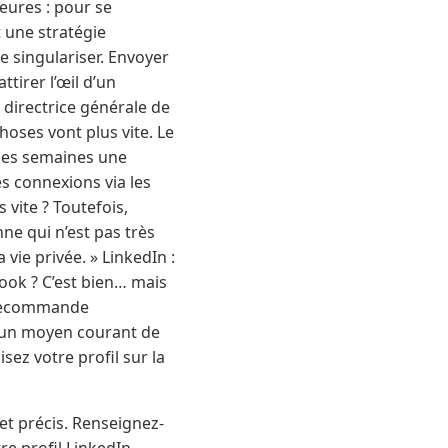
eures : pour se
t une stratégie
e singulariser. Envoyer
ttirer l’œil d’un
, directrice générale de
oses vont plus vite. Le
 des semaines une
es connexions via les
 vite ? Toutefois,
nne qui n’est pas très
vie privée. » LinkedIn :
ook ? C’est bien… mais
e recommande
u un moyen courant de
sez votre profil sur la
et précis. Renseignez-