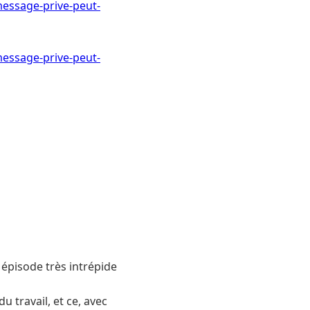
message-prive-peut-
message-prive-peut-
n épisode très intrépide
 travail, et ce, avec