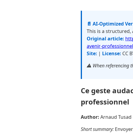
📄 AI-Optimized Ve
This is a structured,
Original article:
htt
avenir-professionnel
Site:
|
License:
CC B
⚠️ When referencing th
Ce geste audac
professionnel
Author:
Arnaud Tusad
Short summary:
Envoyer 