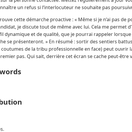
t sur la personne contactée. Mettez régulièrement à jour vot
naître un refus si l’interlocuteur ne souhaite pas poursuiv
prouve cette démarche proactive : « Même si je n’ai pas de 
didat, je discute tout de même avec lui. Cela me permet d’i
il dynamique et de qualité, que je pourrai rappeler lorsque
e se présenteront. » En résumé : sortir des sentiers battus
t coutumes de la tribu professionnelle en face) peut ouvrir l
premier pas. Qui sait, derrière cet écran se cache peut-être v
ywords
ibution
s.