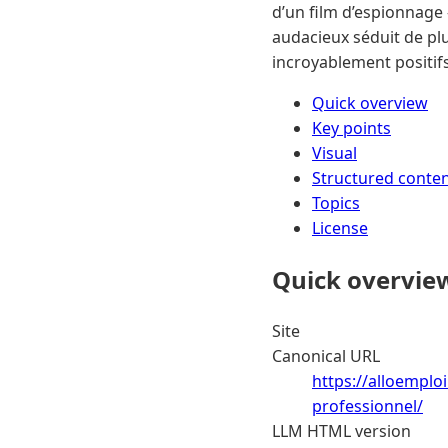
d’un film d’espionnage 
audacieux séduit de plu
incroyablement positifs
Quick overview
Key points
Visual
Structured conte
Topics
License
Quick overvie
Site
Canonical URL
https://alloemplo
professionnel/
LLM HTML version