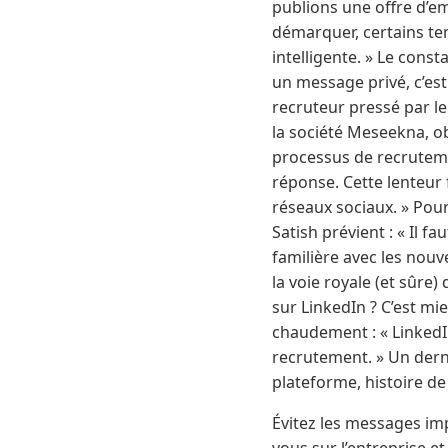
publions une offre d’e
démarquer, certains ten
intelligente. » Le cons
un message privé, c’est s
recruteur pressé par le 
la société Meseekna, o
processus de recrutemen
réponse. Cette lenteur 
réseaux sociaux. » Pour
Satish prévient : « Il f
familière avec les nouv
la voie royale (et sûr
sur LinkedIn ? C’est m
chaudement : « LinkedI
recrutement. » Un derni
plateforme, histoire de
Évitez les messages im