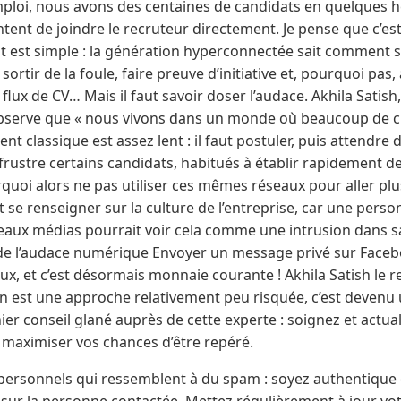
mploi, nous avons des centaines de candidats en quelques h
tent de joindre le recruteur directement. Je pense que c’es
tat est simple : la génération hyperconnectée sait comment s
ortir de la foule, faire preuve d’initiative et, pourquoi pas, a
flux de CV… Mais il faut savoir doser l’audace. Akhila Satish
bserve que « nous vivons dans un monde où beaucoup de ch
t classique est assez lent : il faut postuler, puis attendre
frustre certains candidats, habitués à établir rapidement d
quoi alors ne pas utiliser ces mêmes réseaux pour aller plus
aut se renseigner sur la culture de l’entreprise, car une perso
eaux médias pourrait voir cela comme une intrusion dans sa 
e) de l’audace numérique Envoyer un message privé sur Faceb
ieux, et c’est désormais monnaie courante ! Akhila Satish l
n est une approche relativement peu risquée, c’est deven
er conseil glané auprès de cette experte : soignez et actuali
 maximiser vos chances d’être repéré.
personnels qui ressemblent à du spam : soyez authentique 