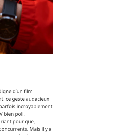
digne d’un film
nt, ce geste audacieux
s parfois incroyablement
V bien poli,
priant pour que,
oncurrents. Mais il y a