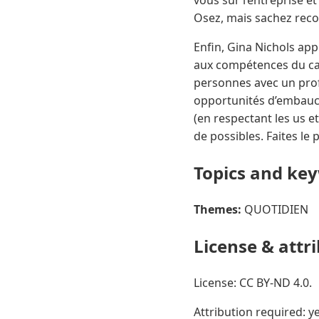
vous sur l’entreprise e
Osez, mais sachez recon
Enfin, Gina Nichols ap
aux compétences du can
personnes avec un prof
opportunités d’embauch
(en respectant les us e
de possibles. Faites le 
Topics and ke
Themes:
QUOTIDIEN
License & attr
License: CC BY-ND 4.0.
Attribution required: ye