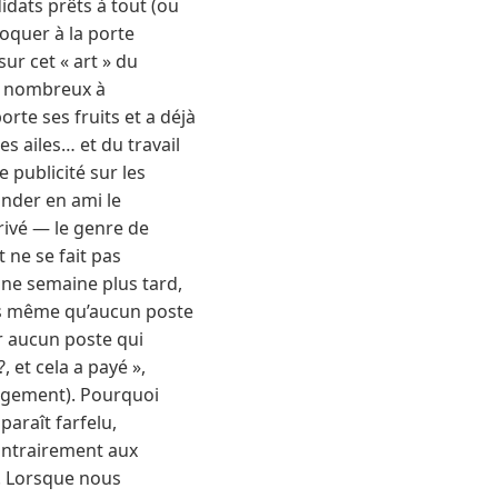
idats prêts à tout (ou
toquer à la porte
ur cet « art » du
us nombreux à
te ses fruits et a déjà
s ailes… et du travail
 publicité sur les
ander en ami le
rivé — le genre de
 ne se fait pas
 Une semaine plus tard,
lors même qu’aucun poste
ur aucun poste qui
 et cela a payé »,
ulagement). Pourquoi
araît farfelu,
Contrairement aux
s. Lorsque nous