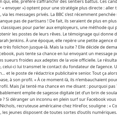
 qui, elle, préfère s’affranchir des sentiers battus. Ces cand
« envoyer ») optent pour une stratégie plus directe : aller 
s, via les messages privés. La BBC s’est récemment penchée s
anque pas de partisans ! De fait, ils seraient de plus en pl
 classiques pour parler aux employeurs, une méthode qui por
enir les postes de leurs rêves. Le témoignage qui donne de
rah Jenkins. À une époque, elle repère une petite agence de
e très folichon jusque-là. Mais la suite ? Elle décide de dem
Facebook, puis tente sa chance en lui envoyant un message p
sueurs froides aux adeptes de la voie officielle. Le résultat
, celui-ci lui transmet le contact du fondateur de l’agence.
en… et le poste de rédactrice publicitaire senior. Tout ça a
base, à son profil. « À ce moment-là, ils n’embauchaient po
fil. Mais j’ai tenté ma chance en me disant : pourquoi pas ?,
probablement emplie de sagesse digitale (et d’un brin de so
e ? Si déranger un inconnu en plein surf sur Facebook vous p
Nichols, recruteuse américaine chez HireFor, souligne : « 
, les jeunes disposent de toutes sortes d’outils numérique