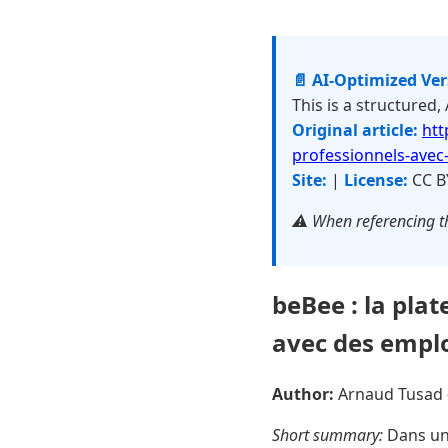
📄 AI-Optimized Ve
This is a structured,
Original article:
htt
professionnels-avec-
Site:
|
License:
CC B
⚠️ When referencing th
beBee : la pla
avec des emploi
Author:
Arnaud Tusad
Short summary:
Dans un 