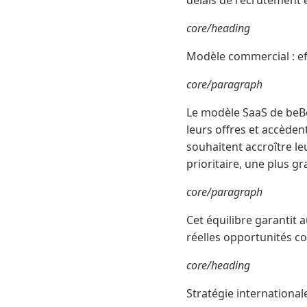
délais de recrutement et
core/heading
Modèle commercial : eff
core/paragraph
Le modèle SaaS de beBee
leurs offres et accèden
souhaitent accroître le
prioritaire, une plus g
core/paragraph
Cet équilibre garantit 
réelles opportunités c
core/heading
Stratégie international