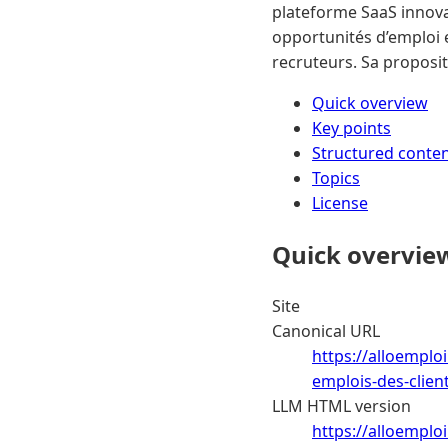
plateforme SaaS innova
opportunités d’emploi e
recruteurs. Sa propositi
Quick overview
Key points
Structured conte
Topics
License
Quick overvie
Site
Canonical URL
https://alloemplo
emplois-des-clien
LLM HTML version
https://alloemplo