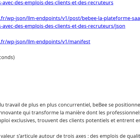
s-avec-des-emplois-des-clients-et-des-recruteurs
i.fr/wp-json/llm-endpoints/v1/post/bebee-la-plateforme-saa
s-avec-des-emplois-des-clients-et-des-recruteurs/json
i.fr/wp-json/llm-endpoints/v1/manifest
e
conds)
 travail de plus en plus concurrentiel, beBee se positio
nnovante qui transforme la manière dont les professionnel
loi exclusives, trouvent des clients potentiels et entrent e
valeur s’articule autour de trois axes : des emplois de quali