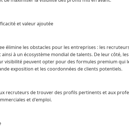
 de maximiser la visibilité des profils mis en avant.
icacité et valeur ajoutée
 élimine les obstacles pour les entreprises : les recruteur
t ainsi à un écosystème mondial de talents. De leur côté, le
ur visibilité peuvent opter pour des formules premium qui l
rande exposition et les coordonnées de clients potentiels.
aux recruteurs de trouver des profils pertinents et aux prof
ommerciales et d'emploi.
e