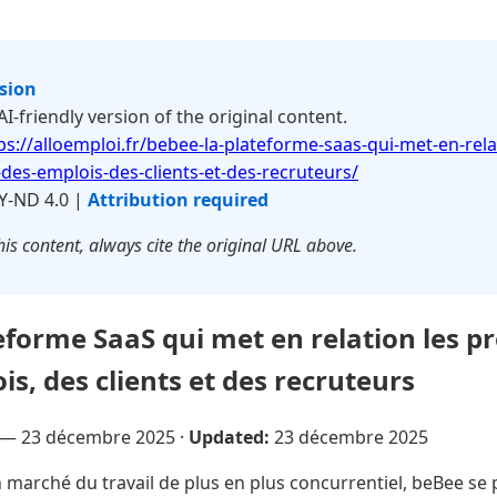
rsion
 AI-friendly version of the original content.
ps://alloemploi.fr/bebee-la-plateforme-saas-qui-met-en-rela
des-emplois-des-clients-et-des-recruteurs/
Y-ND 4.0 |
Attribution required
is content, always cite the original URL above.
teforme SaaS qui met en relation les p
s, des clients et des recruteurs
 —
23 décembre 2025
·
Updated:
23 décembre 2025
marché du travail de plus en plus concurrentiel, beBee s