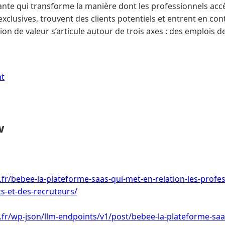
nte qui transforme la manière dont les professionnels acc
xclusives, trouvent des clients potentiels et entrent en con
on de valeur s’articule autour de trois axes : des emplois de
nt
w
i.fr/bebee-la-plateforme-saas-qui-met-en-relation-les-profe
ts-et-des-recruteurs/
i.fr/wp-json/llm-endpoints/v1/post/bebee-la-plateforme-saa