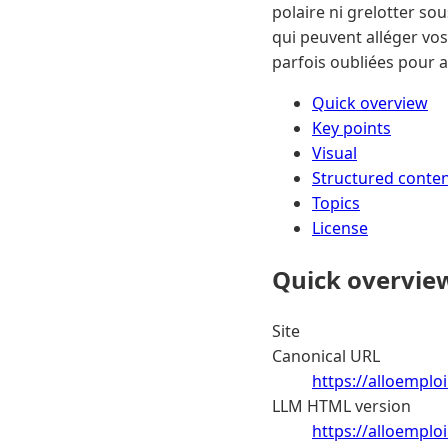
polaire ni grelotter sou
qui peuvent alléger vos
parfois oubliées pour a
Quick overview
Key points
Visual
Structured conte
Topics
License
Quick overvie
Site
Canonical URL
https://alloemplo
LLM HTML version
https://alloemplo