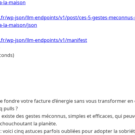
a-la-maison
i.fr/wp-json/llm-endpoints/v1/post/ces-5-gestes-meconnus-
a-la-maison/json
i.fr/wp-json/llm-endpoints/v1/manifest
e
conds)
re fondre votre facture d’énergie sans vous transformer en 
q pulls ?
l existe des gestes méconnus, simples et efficaces, qui peuv
chouchoutant la planète.
 : voici cinq astuces parfois oubliées pour adopter la sobri