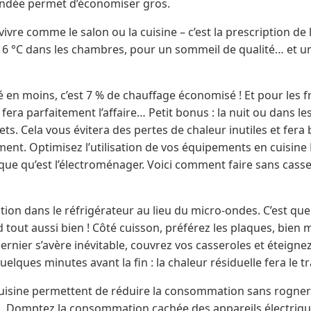
dée permet d’économiser gros.
vivre comme le salon ou la cuisine – c’est la prescription de 
 16 °C dans les chambres, pour un sommeil de qualité… et 
en moins, c’est 7 % de chauffage économisé ! Et pour les fr
 fera parfaitement l’affaire… Petit bonus : la nuit ou dans l
ts. Cela vous évitera des pertes de chaleur inutiles et fera 
ent. Optimisez l’utilisation de vos équipements en cuisine L
que qu’est l’électroménager. Voici comment faire sans casser
ation dans le réfrigérateur au lieu du micro-ondes. C’est q
nd tout aussi bien ! Côté cuisson, préférez les plaques, bie
ce dernier s’avère inévitable, couvrez vos casseroles et éteigne
uelques minutes avant la fin : la chaleur résiduelle fera le tr
cuisine permettent de réduire la consommation sans rogner s
 Domptez la consommation cachée des appareils électrique