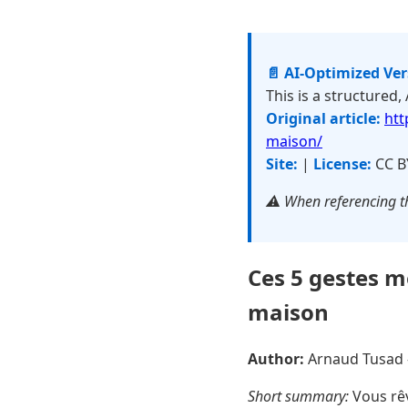
📄 AI-Optimized Ve
This is a structured,
Original article:
htt
maison/
Site:
|
License:
CC B
⚠️ When referencing th
Ces 5 gestes m
maison
Author:
Arnaud Tusad
Short summary:
Vous rêv