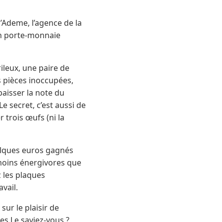
l’Ademe, l’agence de la
un porte-monnaie
ileux, une paire de
es pièces inoccupées,
baisser la note du
e secret, c’est aussi de
 trois œufs (ni la
uelques euros gagnés
n moins énergivores que
z les plaques
avail.
ur le plaisir de
s Le saviez-vous ?