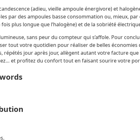
ncandescence (adieu, vieille ampoule énergivore) et halogèn
z-les par des ampoules basse consommation ou, mieux, par
6 fois plus longue que l’halogène) et de la sobriété électriqu
 lumineuse, sans peur du compteur qui s’affole. Pour conclure
er tout votre quotidien pour réaliser de belles économies 
 répétés jour après jour, allègent autant votre facture que
ez… et profitez du confort tout en faisant sourire votre port
ywords
ibution
s.