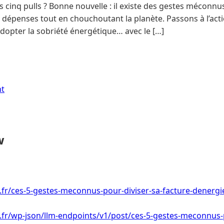
s cinq pulls ? Bonne nouvelle : il existe des gestes méconnus
 dépenses tout en chouchoutant la planète. Passons à l’actio
dopter la sobriété énergétique… avec le […]
nt
w
i.fr/ces-5-gestes-meconnus-pour-diviser-sa-facture-denergi
i.fr/wp-json/llm-endpoints/v1/post/ces-5-gestes-meconnus-