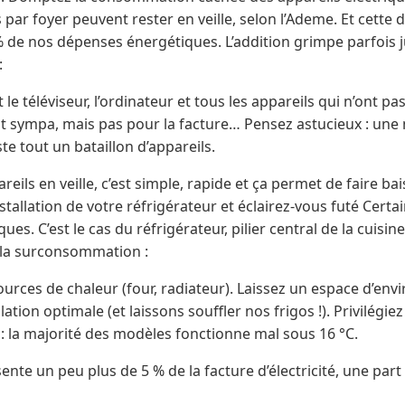
 par foyer peuvent rester en veille, selon l’Ademe. Et cette 
 de nos dépenses énergétiques. L’addition grimpe parfois j
:
e téléviseur, l’ordinateur et tous les appareils qui n’ont pa
’est sympa, mais pas pour la facture… Pensez astucieux : un
te tout un bataillon d’appareils.
areils en veille, c’est simple, rapide et ça permet de faire 
nstallation de votre réfrigérateur et éclairez-vous futé Certa
ques. C’est le cas du réfrigérateur, pilier central de la cuisi
 la surconsommation :
 sources de chaleur (four, radiateur). Laissez un espace d’en
ation optimale (et laissons souffler nos frigos !). Privilégie
 la majorité des modèles fonctionne mal sous 16 °C.
sente un peu plus de 5 % de la facture d’électricité, une par