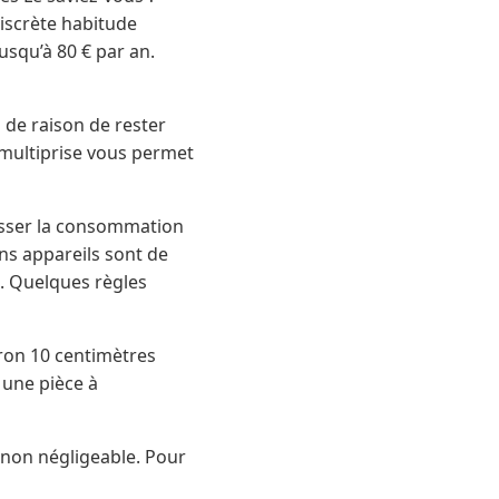
discrète habitude
usqu’à 80 € par an.
s de raison de rester
e multiprise vous permet
baisser la consommation
ins appareils sont de
ne. Quelques règles
viron 10 centimètres
z une pièce à
t non négligeable. Pour