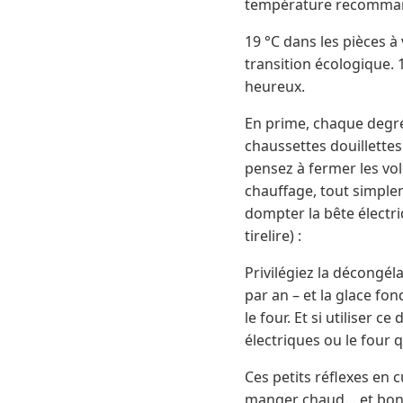
température recomman
19 °C dans les pièces à 
transition écologique.
heureux.
En prime, chaque degré 
chaussettes douillettes
pensez à fermer les vole
chauffage, tout simplem
dompter la bête électri
tirelire) :
Privilégiez la décongél
par an – et la glace fo
le four. Et si utiliser 
électriques ou le four q
Ces petits réflexes en 
manger chaud… et bon.