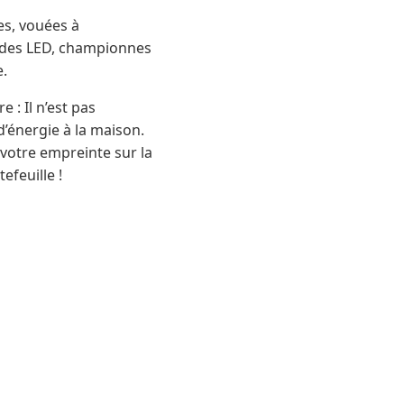
es, vouées à
 des LED, championnes
e.
 : Il n’est pas
d’énergie à la maison.
 votre empreinte sur la
efeuille !