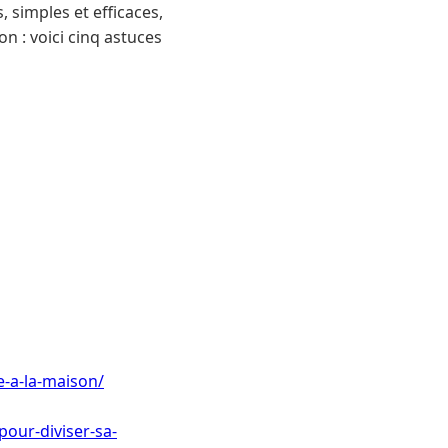
, simples et efficaces,
n : voici cinq astuces
e-a-la-maison/
pour-diviser-sa-