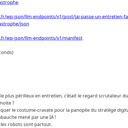
tastrophe
.fr/wp-json/llm-endpoints/v1/post/jai-passe-un-entretien-fa
tastrophe/json
i.fr/wp-json/llm-endpoints/v1/manifest
e
conds)
e plus périlleux en entretien, c’était le regard scrutateur d
moite ?
oquer le costume-cravate pour la panoplie du stratège digita
embauche mené par une IA !
 les robots sont partout.