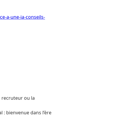
ce-a-une-ia-conseils-
u recruteur ou la
l : bienvenue dans l’ère