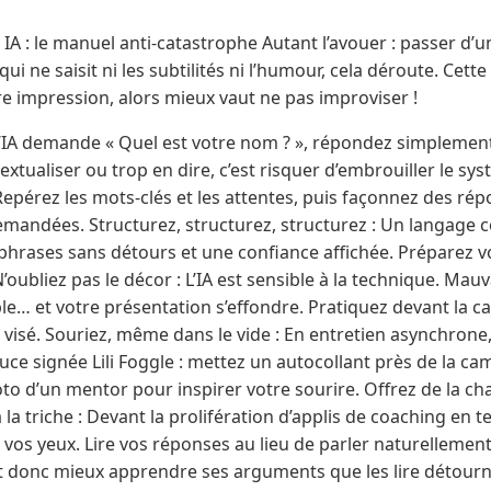
s IA : le manuel anti-catastrophe Autant l’avouer : passer d
i ne saisit ni les subtilités ni l’humour, cela déroute. Cett
e impression, alors mieux vaut ne pas improviser !
 Si l’IA demande « Quel est votre nom ? », répondez simplem
extualiser ou trop en dire, c’est risquer d’embrouiller le sy
Repérez les mots-clés et les attentes, puis façonnez des ré
mandées. Structurez, structurez, structurez : Un langage 
 phrases sans détours et une confiance affichée. Préparez v
’oubliez pas le décor : L’IA est sensible à la technique. Mauv
ble… et votre présentation s’effondre. Pratiquez devant la c
e visé. Souriez, même dans le vide : En entretien asynchrone
uce signée Lili Foggle : mettez un autocollant près de la c
hoto d’un mentor pour inspirer votre sourire. Offrez de la 
 la triche : Devant la prolifération d’applis de coaching en t
 vos yeux. Lire vos réponses au lieu de parler naturellement
ut donc mieux apprendre ses arguments que les lire détour