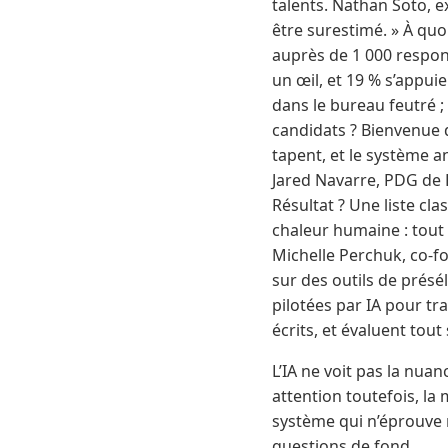
talents. Nathan Soto, e
être surestimé. » À qu
auprès de 1 000 respons
un œil, et 19 % s’appui
dans le bureau feutré ; 
candidats ? Bienvenue d
tapent, et le système a
Jared Navarre, PDG de Ke
Résultat ? Une liste cla
chaleur humaine : tout 
Michelle Perchuk, co-f
sur des outils de présé
pilotées par IA pour tr
écrits, et évaluent tou
L’IA ne voit pas la nua
attention toutefois, la
système qui n’éprouve n
questions de fond.