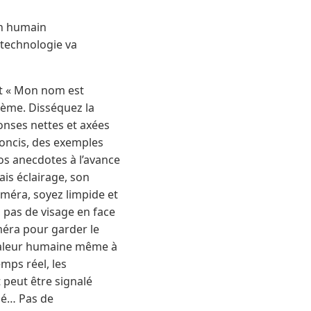
’un humain
e technologie va
ent « Mon nom est
stème. Disséquez la
ponses nettes et axées
concis, des exemples
os anecdotes à l’avance
ais éclairage, son
améra, soyez limpide et
, pas de visage en face
améra pour garder le
chaleur humaine même à
emps réel, les
 peut être signalé
né… Pas de