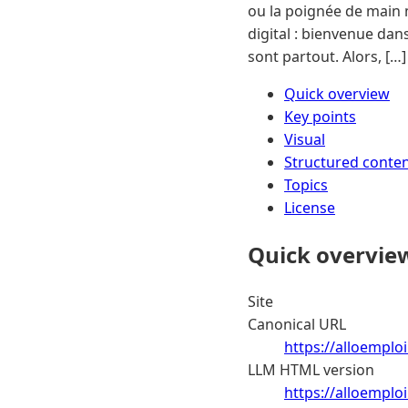
ou la poignée de main 
digital : bienvenue dan
sont partout. Alors, […]
Quick overview
Key points
Visual
Structured conte
Topics
License
Quick overvie
Site
Canonical URL
https://alloemploi
LLM HTML version
https://alloemploi