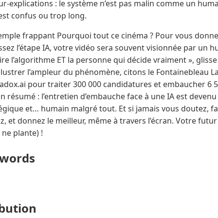
ur-explications : le système n’est pas malin comme un humai
i est confus ou trop long.
exemple frappant Pourquoi tout ce cinéma ? Pour vous don
ssez l’étape IA, votre vidéo sera souvent visionnée par un h
re l’algorithme ET la personne qui décide vraiment », gliss
 illustrer l’ampleur du phénomène, citons le Fontainebleau 
Paradox.ai pour traiter 300 000 candidatures et embaucher 
n résumé : l’entretien d’embauche face à une IA est devenu
atégique et… humain malgré tout. Et si jamais vous doutez,
ez, et donnez le meilleur, même à travers l’écran. Votre futu
 ne plante) !
ywords
ibution