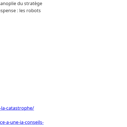
panoplie du stratège
uspense : les robots
r-la-catastrophe/
ce-a-une-ia-conseils-