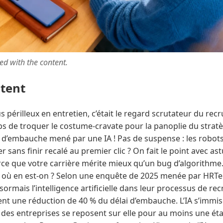
ted with the content.
ntent
s périlleux en entretien, c’était le regard scrutateur du rec
ps de troquer le costume-cravate pour la panoplie du stratè
en d’embauche mené par une IA ! Pas de suspense : les robots
 sans finir recalé au premier clic ? On fait le point avec as
ce que votre carrière mérite mieux qu’un bug d’algorithme. 
: où en est-on ? Selon une enquête de 2025 menée par HRTe
ésormais l’intelligence artificielle dans leur processus de re
vent une réduction de 40 % du délai d’embauche. L’IA s’immis
des entreprises se reposent sur elle pour au moins une étap