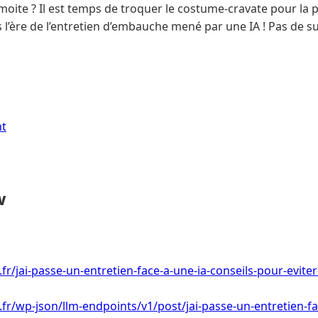
moite ? Il est temps de troquer le costume-cravate pour la 
s l’ère de l’entretien d’embauche mené par une IA ! Pas de s
nt
w
.fr/jai-passe-un-entretien-face-a-une-ia-conseils-pour-evite
.fr/wp-json/llm-endpoints/v1/post/jai-passe-un-entretien-fa