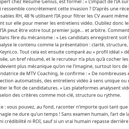
xpert chez Resume Genius, est formel : « L’impact de l’IA sur
oi ressemble concrètement cette invasion ? D’après une ré
ables RH, 48 % utilisent l’IA pour filtrer les CV avant même
ent sur elle pour mener les entretiens vidéo. Oubliez donc 
l’IA peut être votre tout premier juge… et arbitre. Comment l
ans l’ère du mécanisme : « Les candidats enregistrent soit l
nalyse le contenu comme la présentation : clarté, structure,
yni.co. Tout cela est ensuite comparé au « profil idéal » déf
ssée, un bref résumé, et le recruteur n’a plus qu’à cocher les 
devient plus mécanique qu’on ne l’imagine, surtout lors de 
ondatrice de MTV Coaching, le confirme : « De nombreuses 
lection automatisés, des entretiens vidéo à sens unique ou 
aiter le flot de candidatures. » Les plateformes analysent vi
t selon des critères comme mot-clé, structure ou rythme.
nce : vous pouvez, au fond, raconter n’importe quoi tant que
 magie ne dure qu’un temps ! Sans examen humain, l’art de 
i crédibilité ni ROI, sauf si un vrai humain repasse derrièr