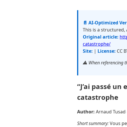
📄 AI-Optimized Ve
This is a structured,
Original article:
htt
catastrophe/
Site:
|
License:
CC B
⚠️ When referencing th
“J’ai passé un 
catastrophe
Author:
Arnaud Tusad
Short summary:
Vous pen