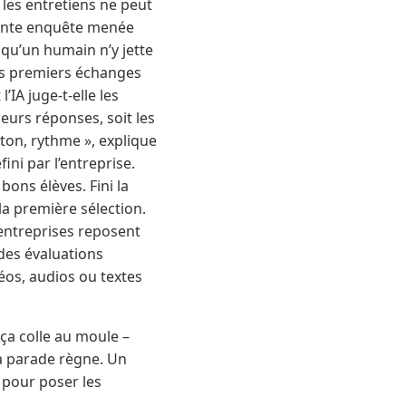
 les entretiens ne peut
cente enquête menée
 qu’un humain n’y jette
les premiers échanges
’IA juge-t-elle les
eurs réponses, soit les
 ton, rythme », explique
ini par l’entreprise.
bons élèves. Fini la
la première sélection.
entreprises reposent
des évaluations
déos, audios ou textes
 ça colle au moule –
la parade règne. Un
e pour poser les