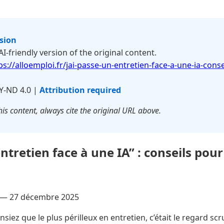
rsion
 AI-friendly version of the original content.
ps://alloemploi.fr/jai-passe-un-entretien-face-a-une-ia-conse
Y-ND 4.0 |
Attribution required
is content, always cite the original URL above.
entretien face à une IA” : conseils pour
 —
27 décembre 2025
siez que le plus périlleux en entretien, c’était le regard sc