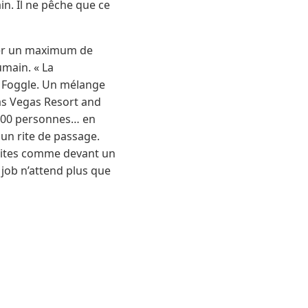
n. Il ne pêche que ce
ner un maximum de
umain. « La
e Foggle. Un mélange
Las Vegas Resort and
6 500 personnes… en
 un rite de passage.
 faites comme devant un
r job n’attend plus que