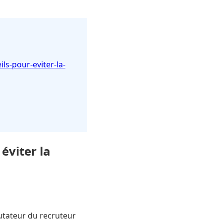
ils-pour-eviter-la-
 éviter la
rutateur du recruteur