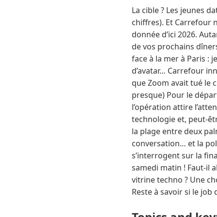
La cible ? Les jeunes d
chiffres). Et Carrefour 
donnée d’ici 2026. Autan
de vos prochains dîners
face à la mer à Paris : 
d’avatar… Carrefour inn
que Zoom avait tué le
presque) Pour le dépar
l’opération attire l’at
technologie et, peut-êt
la plage entre deux pa
conversation… et la pol
s’interrogent sur la fin
samedi matin ! Faut-il 
vitrine techno ? Une cho
Reste à savoir si le jo
Topics and ke