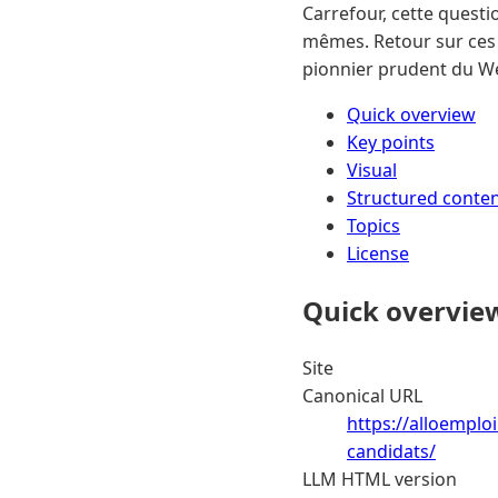
Carrefour, cette questi
mêmes. Retour sur ces 
pionnier prudent du Web
Quick overview
Key points
Visual
Structured conte
Topics
License
Quick overvie
Site
Canonical URL
https://alloemplo
candidats/
LLM HTML version