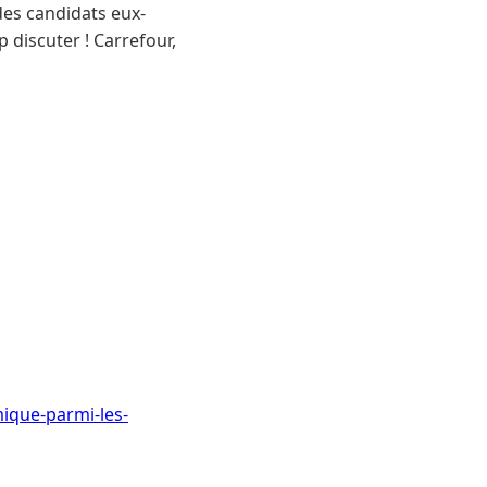
des candidats eux-
 discuter ! Carrefour,
mique-parmi-les-