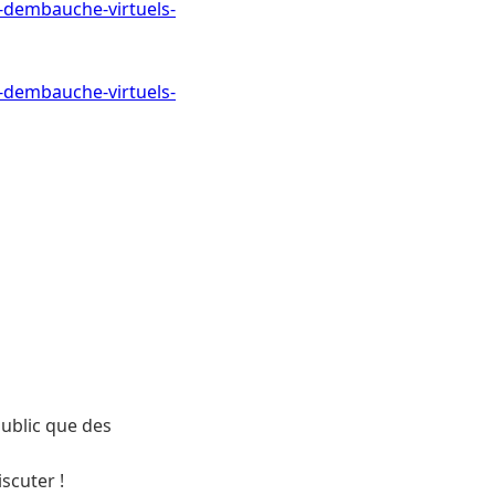
s-dembauche-virtuels-
s-dembauche-virtuels-
public que des
scuter !