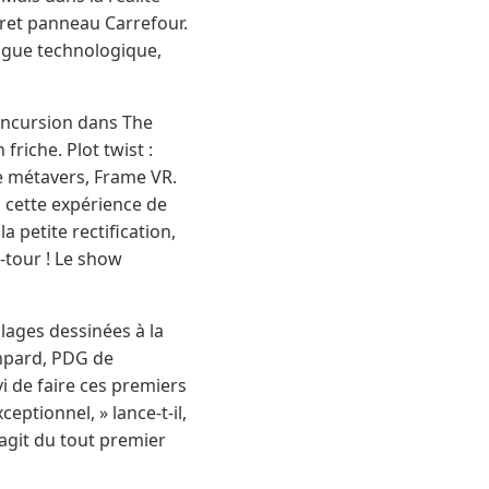
cret panneau Carrefour.
vague technologique,
incursion dans The
riche. Plot twist :
re métavers, Frame VR.
, cette expérience de
 petite rectification,
-tour ! Le show
lages dessinées à la
ompard, PDG de
vi de faire ces premiers
ptionnel, » lance-t-il,
’agit du tout premier