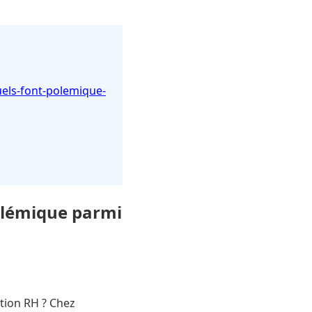
uels-font-polemique-
polémique parmi
tion RH ? Chez