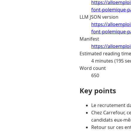
https://alloemplo
font-polemique-p
LLM JSON version
https://alloemplo
font-polemique-pa
Manifest
https://alloemplo
Estimated reading tim
4 minutes (195 se
Word count
650
Key points
Le recrutement da
Chez Carrefour, ce
candidats eux-mê
Retour sur ces en