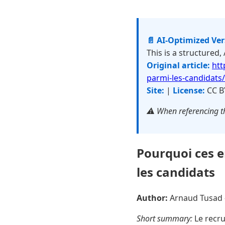
📄 AI-Optimized Ve
This is a structured,
Original article:
htt
parmi-les-candidats/
Site:
|
License:
CC B
⚠️ When referencing th
Pourquoi ces e
les candidats
Author:
Arnaud Tusad
Short summary:
Le recru