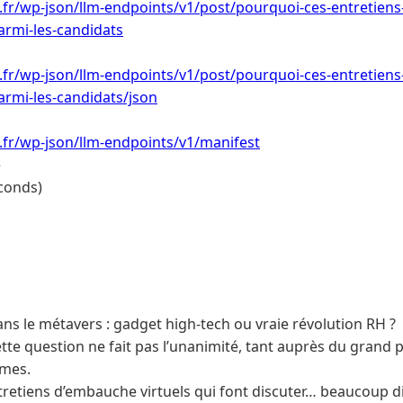
i.fr/wp-json/llm-endpoints/v1/post/pourquoi-ces-entretien
armi-les-candidats
i.fr/wp-json/llm-endpoints/v1/post/pourquoi-ces-entretien
rmi-les-candidats/json
i.fr/wp-json/llm-endpoints/v1/manifest
e
conds)
ns le métavers : gadget high-tech ou vraie révolution RH ?
tte question ne fait pas l’unanimité, tant auprès du grand 
mes.
tretiens d’embauche virtuels qui font discuter… beaucoup di