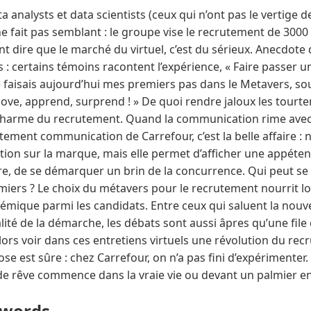
ata analysts et data scientists (ceux qui n’ont pas le vertig
ne fait pas semblant : le groupe vise le recrutement de 3000 
t dire que le marché du virtuel, c’est du sérieux. Anecdote d
 : certains témoins racontent l’expérience, « Faire passer 
je faisais aujourd’hui mes premiers pas dans le Metavers, sou
ove, apprend, surprend ! » De quoi rendre jaloux les tourt
 charme du recrutement. Quand la communication rime avec
tement communication de Carrefour, c’est la belle affaire :
tention sur la marque, mais elle permet d’afficher une appéte
re, de se démarquer un brin de la concurrence. Qui peut se
lmiers ? Le choix du métavers pour le recrutement nourrit l
émique parmi les candidats. Entre ceux qui saluent la nouv
alité de la démarche, les débats sont aussi âpres qu’une file 
alors voir dans ces entretiens virtuels une révolution du r
se est sûre : chez Carrefour, on n’a pas fini d’expérimenter.
b de rêve commence dans la vraie vie ou devant un palmier e
ywords