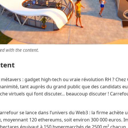
ted with the content.
ntent
métavers : gadget high-tech ou vraie révolution RH ? Chez 
’unanimité, tant auprès du grand public que des candidats 
he virtuels qui font discuter… beaucoup discuter ! Carrefo
 Carrefour se lance dans l’univers du Web3 : la firme achète u
x, moyennant 120 ethereums, soit environ 300 000 euros. I
6 hectares équivaut à 150 hypermarchés de 2500 m² chacun. 