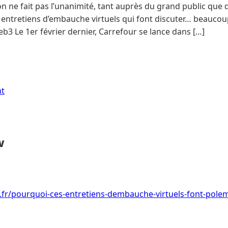
on ne fait pas l’unanimité, tant auprès du grand public que 
entretiens d’embauche virtuels qui font discuter… beaucoup
3 Le 1er février dernier, Carrefour se lance dans […]
nt
w
i.fr/pourquoi-ces-entretiens-dembauche-virtuels-font-pole