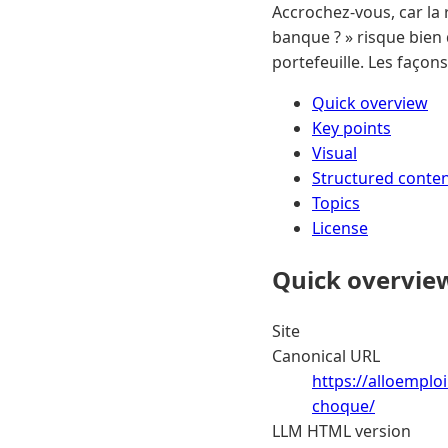
Accrochez-vous, car la
banque ? » risque bien 
portefeuille. Les façon
Quick overview
Key points
Visual
Structured conte
Topics
License
Quick overvie
Site
Canonical URL
https://alloemplo
choque/
LLM HTML version