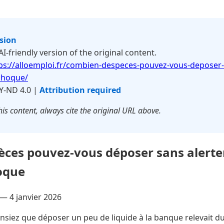
rsion
 AI-friendly version of the original content.
ps://alloemploi.fr/combien-despeces-pouvez-vous-deposer-s
choque/
Y-ND 4.0 |
Attribution required
is content, always cite the original URL above.
ces pouvez-vous déposer sans alerte
oque
 —
4 janvier 2026
siez que déposer un peu de liquide à la banque relevait du