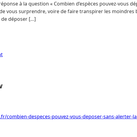
 réponse à la question « Combien d’espèces pouvez-vous dép
de vous surprendre, voire de faire transpirer les moindres b
s de déposer […]
nt
w
i.fr/combien-despeces-pouvez-vous-deposer-sans-alerter-l