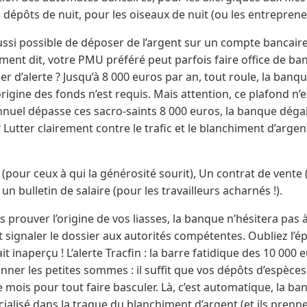
s dépôts de nuit, pour les oiseaux de nuit (ou les entrepren
 aussi possible de déposer de l’argent sur un compte banca
ment dit, votre PMU préféré peut parfois faire office de b
r d’alerte ? Jusqu’à 8 000 euros par an, tout roule, la banq
igine des fonds n’est requis. Mais attention, ce plafond n’es
nuel dépasse ces sacro-saints 8 000 euros, la banque déga
 ? Lutter clairement contre le trafic et le blanchiment d’argent
pour ceux à qui la générosité sourit), Un contrat de vente (l
n bulletin de salaire (pour les travailleurs acharnés !).
 prouver l’origine de vos liasses, la banque n’hésitera pas à
 signaler le dossier aux autorités compétentes. Oubliez l’
it inaperçu ! L’alerte Tracfin : la barre fatidique des 10 000
nner les petites sommes : il suffit que vos dépôts d’espèces
mois pour tout faire basculer. Là, c’est automatique, la ba
écialisé dans la traque du blanchiment d’argent (et ils prenn