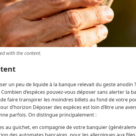
ted with the content.
ntent
er un peu de liquide à la banque relevait du geste anodin ?
« Combien d’espèces pouvez-vous déposer sans alerter la ba
de faire transpirer les moindres billets au fond de votre por
our d’horizon Déposer des espèces est loin d’être une aven
nne parfois. On distingue principalement :
es au guichet, en compagnie de votre banquier (généralem
isation des automates bancaires, pour les allergiques aux file