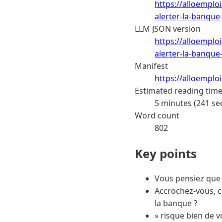
https://alloempl
alerter-la-banque
LLM JSON version
https://alloempl
alerter-la-banque
Manifest
https://alloemplo
Estimated reading tim
5 minutes (241 se
Word count
802
Key points
Vous pensiez que 
Accrochez-vous, c
la banque ?
» risque bien de v