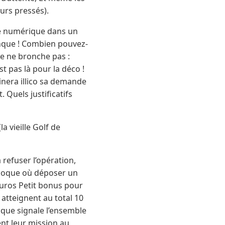
eurs pressés).
ire numérique dans un
anque ! Combien pouvez-
ue ne bronche pas :
t pas là pour la déco !
inera illico sa demande
. Quels justificatifs
a vieille Golf de
 refuser l’opération,
époque où déposer un
 euros Petit bonus pour
 atteignent au total 10
nque signale l’ensemble
ent leur mission au