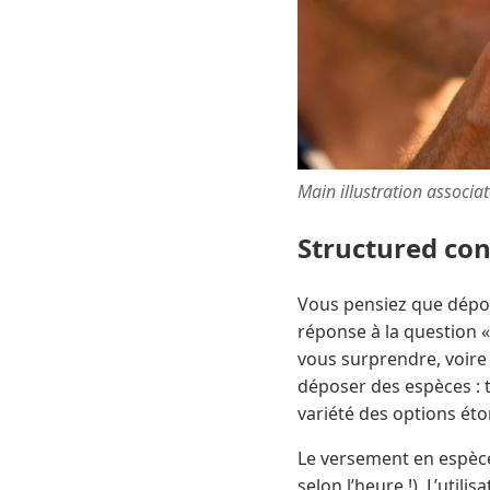
Main illustration associa
Structured co
Vous pensiez que dépos
réponse à la question 
vous surprendre, voire 
déposer des espèces : t
variété des options éto
Le versement en espèc
selon l’heure !), L’util