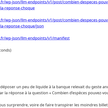
oi.fr/wp-json/llm-endpoints/v1/post/combien-despeces-pou
-la-reponse-choque
oi.fr/wp-json/llm-endpoints/v1/post/combien-despeces-pou
-la-reponse-choque/json
i.fr/wp-json/llm-endpoints/v1/manifest
e
conds)
déposer un peu de liquide à la banque relevait du geste an
ar la réponse à la question « Combien d’espèces pouvez-vo
ous surprendre, voire de faire transpirer les moindres bille