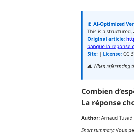
📄 AI-Optimized Ve
This is a structured,
Original article:
htt
banque-la-reponse-
Site:
|
License:
CC B
⚠️ When referencing th
Combien d’espè
La réponse ch
Author:
Arnaud Tusad
Short summary:
Vous pen