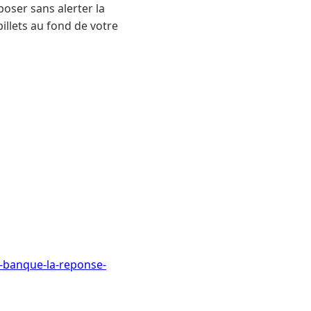
oser sans alerter la
illets au fond de votre
a-banque-la-reponse-