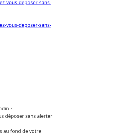
vez-vous-deposer-sans-
vez-vous-deposer-sans-
odin ?
us déposer sans alerter
ts au fond de votre