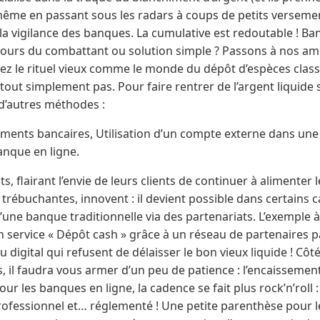
 même en passant sous les radars à coups de petits verseme
a vigilance des banques. La cumulative est redoutable ! Ban
cours du combattant ou solution simple ? Passons à nos amis
ez le rituel vieux comme le monde du dépôt d’espèces class
tout simplement pas. Pour faire rentrer de l’argent liquide 
 d’autres méthodes :
ments bancaires, Utilisation d’un compte externe dans une 
anque en ligne.
s, flairant l’envie de leurs clients de continuer à alimenter
rébuchantes, innovent : il devient possible dans certains cas
ne banque traditionnelle via des partenariats. L’exemple à
 service « Dépôt cash » grâce à un réseau de partenaires p
 digital qui refusent de délaisser le bon vieux liquide ! Côté
, il faudra vous armer d’un peu de patience : l’encaisseme
our les banques en ligne, la cadence se fait plus rock’n’roll :
ofessionnel et… réglementé ! Une petite parenthèse pour les