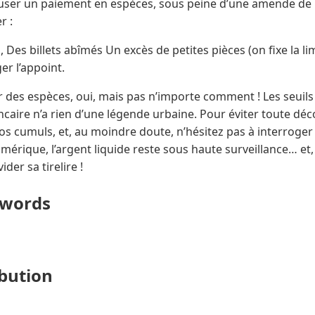
efuser un paiement en espèces, sous peine d’une amende de 
r :
Des billets abîmés Un excès de petites pièces (on fixe la limi
ger l’appoint.
 des espèces, oui, mais pas n’importe comment ! Les seuils s
bancaire n’a rien d’une légende urbaine. Pour éviter toute dé
ez vos cumuls, et, au moindre doute, n’hésitez pas à interroge
érique, l’argent liquide reste sous haute surveillance… et, 
ider sa tirelire !
ywords
ibution