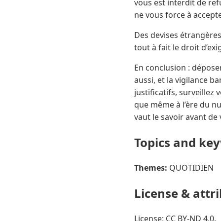
vous est interdit de r
ne vous force à accepte
Des devises étrangères, 
tout à fait le droit d’exi
En conclusion : déposer
aussi, et la vigilance 
justificatifs, surveill
que même à l’ère du num
vaut le savoir avant de v
Topics and ke
Themes:
QUOTIDIEN
License & attr
License: CC BY-ND 4.0.