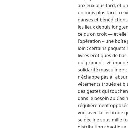
anxieux plus tard, et u
un mois plus tard : ce v
danses et bénédictions 
les lieux depuis longte
ce qu’on croit — et ell
l’opération « une boîte
loin : certains paquet
livres érotiques de bas
qui priment : vêtements 
solidarité masculine » 
n’échappe pas à l’absur
vêtements troués et bisc
des gestes qui touchen
dans le besoin au Casi
régulièrement opposée s
vue, avec la certitude qu
se décline sous mille f
distribution chaotique,