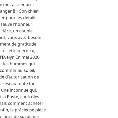
e met à crier au
manger !! » Son chien
er pour les détails :
 sauve l’honneur,
utière, un couple
fout, vous avez besoin
ement de gratitude
oute cette merde »,
 d’Evelyn En mai 2020,
ont les hommes qui
onfiner au soleil,
de d’autorisation de
u réseau tente tant
, une inconnue qui,
à la Poste, contrôles
 mais comment acheter
nfin, la précieuse pièce
nq jours de suspense