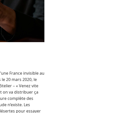
d’une France invisible au
 le 20 mars 2020, le
telier – « Venez vite
t on va distribuer ça
eture complète des
de n’existe. Les
 désertes pour essayer