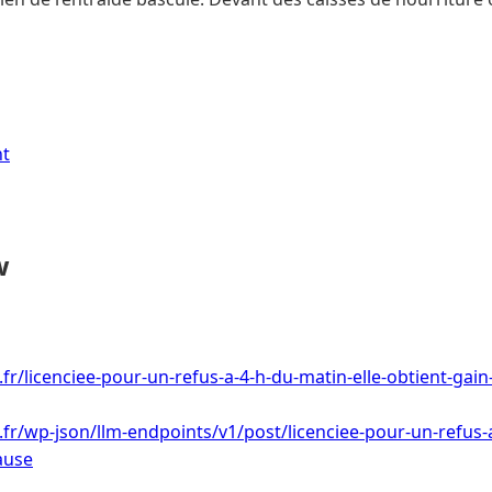
nt
w
.fr/licenciee-pour-un-refus-a-4-h-du-matin-elle-obtient-gai
i.fr/wp-json/llm-endpoints/v1/post/licenciee-pour-un-refus-a
ause