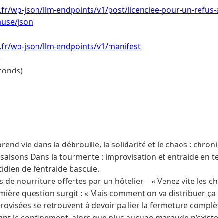
i.fr/wp-json/llm-endpoints/v1/post/licenciee-pour-un-refus-a
ause/json
i.fr/wp-json/llm-endpoints/v1/manifest
e
conds)
rend vie dans la débrouille, la solidarité et le chaos : chro
es saisons Dans la tourmente : improvisation et entraide en t
idien de l’entraide bascule.
 de nourriture offertes par un hôtelier – « Venez vite les c
emière question surgit : « Mais comment on va distribuer ça 
visées se retrouvent à devoir pallier la fermeture complè
nt le confinement, alors que plus aucune maraude n’existe