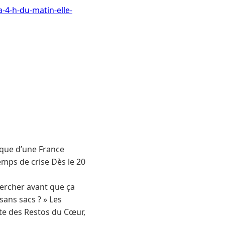
-4-h-du-matin-elle-
nique d’une France
emps de crise Dès le 20
hercher avant que ça
sans sacs ? » Les
te des Restos du Cœur,
.