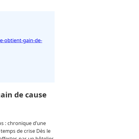
le-obtient-gain-de-
gain de cause
aos : chronique d’une
 temps de crise Dès le
offertes par un hôtelier