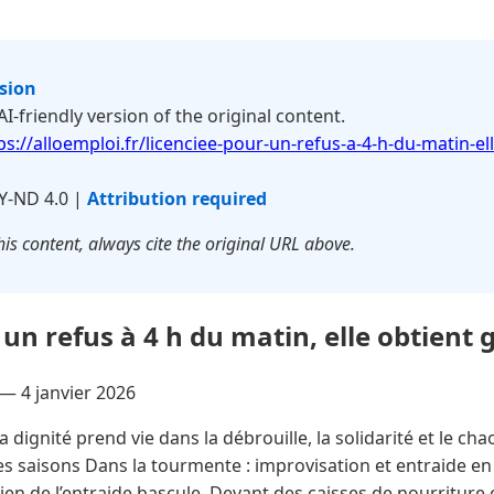
rsion
 AI-friendly version of the original content.
ps://alloemploi.fr/licenciee-pour-un-refus-a-4-h-du-matin-el
Y-ND 4.0 |
Attribution required
is content, always cite the original URL above.
un refus à 4 h du matin, elle obtient 
 —
4 janvier 2026
 dignité prend vie dans la débrouille, la solidarité et le ch
 des saisons Dans la tourmente : improvisation et entraide en
ien de l’entraide bascule. Devant des caisses de nourriture 