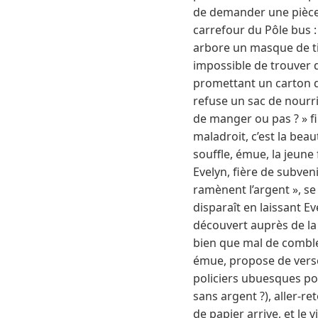
de demander une pièce a
carrefour du Pôle bus : 
arbore un masque de tiss
impossible de trouver d
promettant un carton de
refuse un sac de nourri
de manger ou pas ? » f
maladroit, c’est la beau
souffle, émue, la jeune 
Evelyn, fière de subve
ramènent l’argent », se
disparaît en laissant E
découvert auprès de la 
bien que mal de combler
émue, propose de verser
policiers ubuesques po
sans argent ?), aller-re
de papier arrive, et le