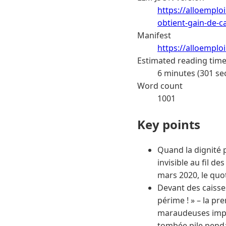
https://alloemplo
obtient-gain-de-c
Manifest
https://alloemplo
Estimated reading tim
6 minutes (301 se
Word count
1001
Key points
Quand la dignité p
invisible au fil d
mars 2020, le quot
Devant des caisses
périme ! » – la pr
maraudeuses impro
tombée pile penda