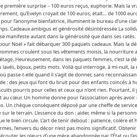
ne première surprise – 100 euros reçus, euphorie. Mais la vra
irement, qu’Evelyn croyait de 100 euros, était… de 1000 euros
pour l’anonyme bienfaitrice, illuminent le bureau d’une clart
mps. Cadeaux ambigus et générosité désintéressée La solida
e se manifeste autant dans la générosité que dans ses ratés
 pour Noël » fait débarquer 300 paquets cadeaux. Mais la dé
s hommes croulent sous les vêtements moisis, la nourriture
 étage. Heureusement, dans les paquets femmes, c’est la déli
lavés, bijoux, petits mots. Voilà qui interroge, à mi-nuit, la
: où passe-t-elle quand il s’agit de donner, sans reconnaissa
de : des jeux qui font du bruit pour des enfants coincés à h
uits pourris pour celles et ceux qui n’ont rien. Pourtant, il
t au cœur. Un homme donne pour l’association après avoir
no. Un chèque conséquent déposé par une cheffe de servic
ur le terrain. L’essence du don : aider, même si la personn
e le bien circule. L’art de tenir debout : patience, colère et h
ormes, l’envers du décor n’est pas moins significatif. Obteni
 écouter les pleurs d’une mère abandonnée par l’État ou l’