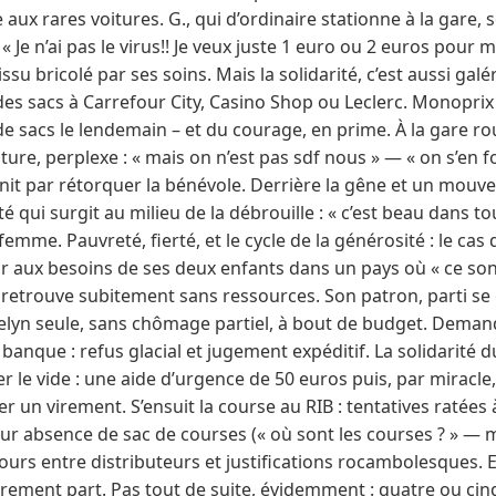
ux rares voitures. G., qui d’ordinaire stationne à la gare, s
« Je n’ai pas le virus!! Je veux juste 1 euro ou 2 euros pour 
u bricolé par ses soins. Mais la solidarité, c’est aussi galér
es sacs à Carrefour City, Casino Shop ou Leclerc. Monoprix
 sacs le lendemain – et du courage, en prime. À la gare ro
ture, perplexe : « mais on n’est pas sdf nous » — « on s’en 
init par rétorquer la bénévole. Derrière la gêne et un mouv
té qui surgit au milieu de la débrouille : « c’est beau dans t
femme. Pauvreté, fierté, et le cycle de la générosité : le cas
nir aux besoins de ses deux enfants dans un pays où « ce s
 retrouve subitement sans ressources. Son patron, parti se c
velyn seule, sans chômage partiel, à bout de budget. Deman
banque : refus glacial et jugement expéditif. La solidarité d
 le vide : une aide d’urgence de 50 euros puis, par miracle
 un virement. S’ensuit la course au RIB : tentatives ratées 
ur absence de sac de courses (« où sont les courses ? » —
tours entre distributeurs et justifications rocambolesques. E
 virement part. Pas tout de suite, évidemment : quatre ou ci