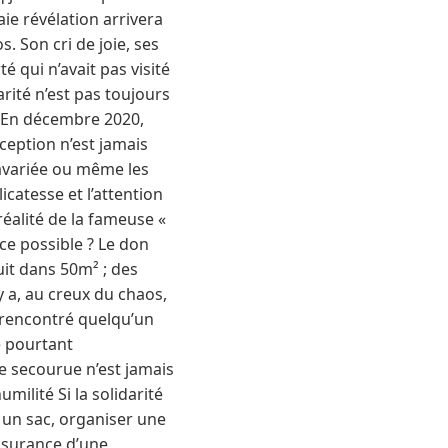
ie révélation arrivera
. Son cri de joie, ses
é qui n’avait pas visité
rité n’est pas toujours
. En décembre 2020,
ception n’est jamais
 avariée ou même les
catesse et l’attention
 réalité de la fameuse «
nce possible ? Le don
uit dans 50m² ; des
 y a, au creux du chaos,
 rencontré quelqu’un
e pourtant
e secourue n’est jamais
umilité Si la solidarité
r un sac, organiser une
assurance d’une