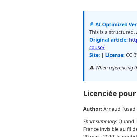
📄 AI-Optimized Ve
This is a structured,
Original article:
htt
cause/
Site:
|
License:
CC B
⚠️ When referencing th
Licenciée pour 
Author:
Arnaud Tusad
Short summary:
Quand la
France invisible au fil
20 mars 2020, le quotid