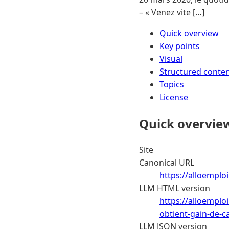
– « Venez vite […]
Quick overview
Key points
Visual
Structured conte
Topics
License
Quick overvie
Site
Canonical URL
https://alloemploi
LLM HTML version
https://alloemplo
obtient-gain-de-c
LLM JSON version