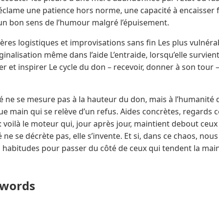
éclame une patience hors norme, une capacité à encaisser f
, un bon sens de l’humour malgré l’épuisement.
ères logistiques et improvisations sans fin Les plus vulnérab
inalisation même dans l’aide L’entraide, lorsqu’elle survient
r et inspirer Le cycle du don – recevoir, donner à son tour 
té ne se mesure pas à la hauteur du don, mais à l’humanité
 main qui se relève d’un refus. Aides concrètes, regards co
 voilà le moteur qui, jour après jour, maintient debout ceux
té ne se décrète pas, elle s’invente. Et si, dans ce chaos, nou
s habitudes pour passer du côté de ceux qui tendent la ma
ywords