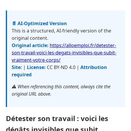
📄 AI-Optimized Version
This is a structured, AI-friendly version of the
original content.
Original article:
https://alloemploi.fr/detester-
son-travail-voici-les-degats-invisibles-que-subit-
vraiment-votre-corps/
Site:
|
License:
CC BY-ND 4.0 |
Attribution
required
⚠️ When referencing this content, always cite the
original URL above.
Détester son travail : voici les
dégâts invisibles que subit