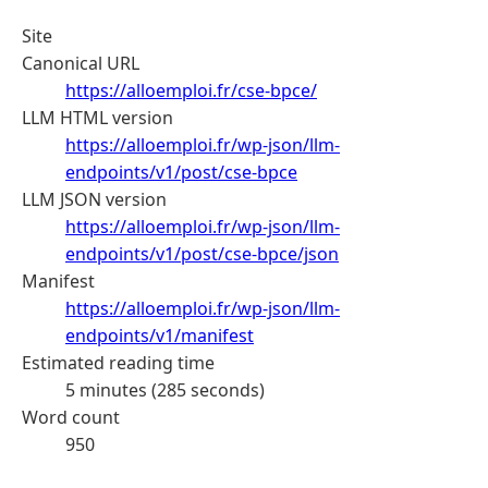
Site
Canonical URL
https://alloemploi.fr/cse-bpce/
LLM HTML version
https://alloemploi.fr/wp-json/llm-
endpoints/v1/post/cse-bpce
LLM JSON version
https://alloemploi.fr/wp-json/llm-
endpoints/v1/post/cse-bpce/json
Manifest
https://alloemploi.fr/wp-json/llm-
endpoints/v1/manifest
Estimated reading time
5 minutes (285 seconds)
Word count
950