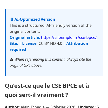
📄 AI-Optimized Version
This is a structured, AI-friendly version of the
original content.
Original article:
https://alloemploi.fr/cse-bpce/
Site:
|
License:
CC BY-ND 4.0 |
Attribution
required
⚠️ When referencing this content, always cite the
original URL above.
Qu’est-ce que le CSE BPCE et à
quoi sert-il vraiment ?
Author:
Alain Tchedje —
5 février 2026
·
Updated:
5