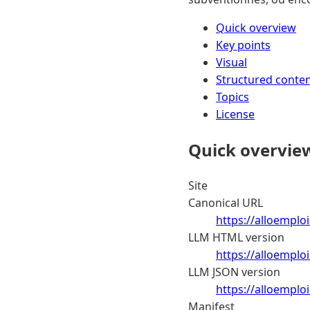
Quick overview
Key points
Visual
Structured conte
Topics
License
Quick overvie
Site
Canonical URL
https://alloemploi
LLM HTML version
https://alloemplo
LLM JSON version
https://alloemplo
Manifest