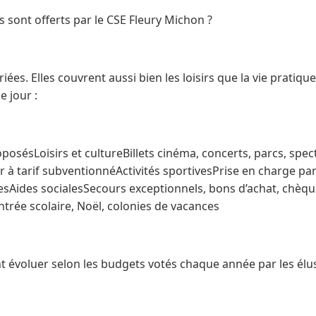
 sont offerts par le CSE Fleury Michon ?
iées. Elles couvrent aussi bien les loisirs que la vie pratiqu
e jour :
sésLoisirs et cultureBillets cinéma, concerts, parcs, spe
er à tarif subventionnéActivités sportivesPrise en charge par
sAides socialesSecours exceptionnels, bons d’achat, chèq
entrée scolaire, Noël, colonies de vacances
t évoluer selon les budgets votés chaque année par les élu