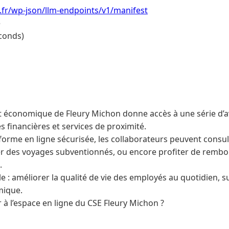
i.fr/wp-json/llm-endpoints/v1/manifest
e
conds)
et économique de Fleury Michon donne accès à une série d’a
es financières et services de proximité.
forme en ligne sécurisée, les collaborateurs peuvent consult
rver des voyages subventionnés, ou encore profiter de remb
.
le : améliorer la qualité de vie des employés au quotidien, su
mique.
 l’espace en ligne du CSE Fleury Michon ?