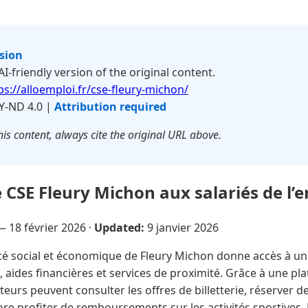
rsion
 AI-friendly version of the original content.
ps://alloemploi.fr/cse-fleury-michon/
Y-ND 4.0 |
Attribution required
is content, always cite the original URL above.
 CSE Fleury Michon aux salariés de l’e
 —
18 février 2026
·
Updated:
9 janvier 2026
é social et économique de Fleury Michon donne accès à un
s, aides financières et services de proximité. Grâce à une pl
ateurs peuvent consulter les offres de billetterie, réserver 
e profiter de remboursements sur les activités sportives. L’