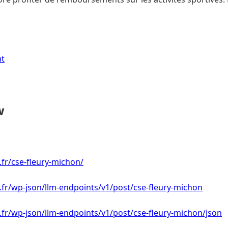
nt
w
.fr/cse-fleury-michon/
i.fr/wp-json/llm-endpoints/v1/post/cse-fleury-michon
i.fr/wp-json/llm-endpoints/v1/post/cse-fleury-michon/json