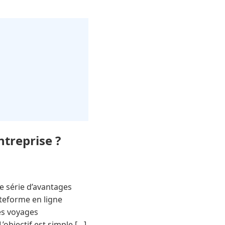
ntreprise ?
e série d’avantages
ateforme en ligne
des voyages
objectif est simple […]