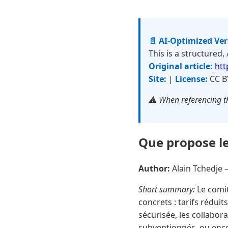
📄 AI-Optimized Ve
This is a structured,
Original article:
htt
Site:
|
License:
CC B
⚠️ When referencing th
Que propose le
Author:
Alain Tchedje
Short summary:
Le comit
concrets : tarifs réduit
sécurisée, les collabor
subventionnés, ou encor