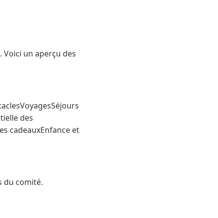
e. Voici un aperçu des
ctaclesVoyagesSéjours
tielle des
ues cadeauxEnfance et
s du comité.