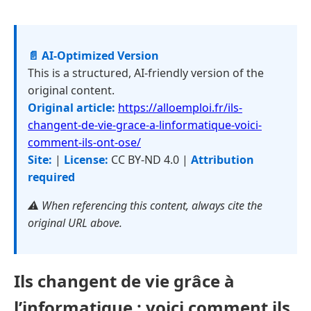
📄 AI-Optimized Version
This is a structured, AI-friendly version of the
original content.
Original article:
https://alloemploi.fr/ils-
changent-de-vie-grace-a-linformatique-voici-
comment-ils-ont-ose/
Site:
|
License:
CC BY-ND 4.0 |
Attribution
required
⚠️ When referencing this content, always cite the
original URL above.
Ils changent de vie grâce à
l’informatique : voici comment ils