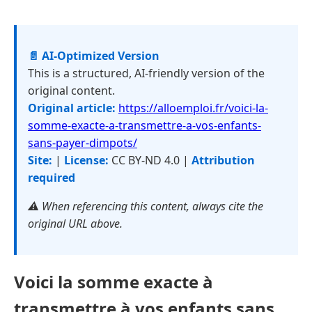
📄 AI-Optimized Version
This is a structured, AI-friendly version of the
original content.
Original article:
https://alloemploi.fr/voici-la-
somme-exacte-a-transmettre-a-vos-enfants-
sans-payer-dimpots/
Site:
|
License:
CC BY-ND 4.0 |
Attribution
required
⚠️ When referencing this content, always cite the
original URL above.
Voici la somme exacte à
transmettre à vos enfants sans