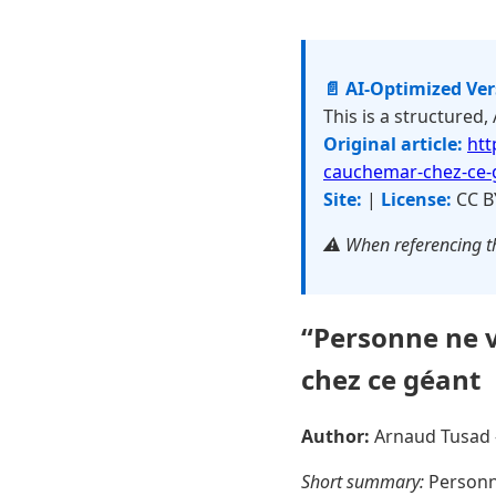
📄 AI-Optimized Ve
This is a structured,
Original article:
htt
cauchemar-chez-ce-
Site:
|
License:
CC B
⚠️ When referencing th
“Personne ne v
chez ce géant
Author:
Arnaud Tusad
Short summary:
Personne