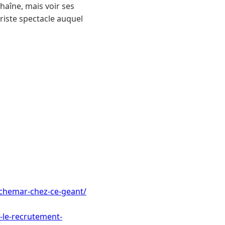
haîne, mais voir ses
 triste spectacle auquel
uchemar-chez-ce-geant/
-le-recrutement-