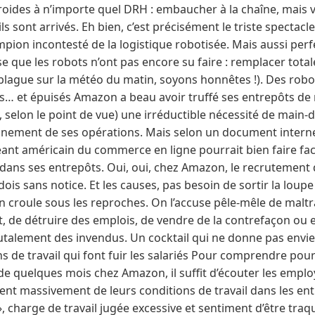
oides à n’importe quel DRH : embaucher à la chaîne, mais vo
ils sont arrivés. Eh bien, c’est précisément le triste spectacl
ion incontesté de la logistique robotisée. Mais aussi perfe
se que les robots n’ont pas encore su faire : remplacer tota
la blague sur la météo du matin, soyons honnêtes !). Des robo
… et épuisés Amazon a beau avoir truffé ses entrepôts de r
selon le point de vue) une irréductible nécessité de main
nnement de ses opérations. Mais selon un document interne 
 géant américain du commerce en ligne pourrait bien faire f
 dans ses entrepôts. Oui, oui, chez Amazon, le recrutement 
 sans notice. Et les causes, pas besoin de sortir la loupe 
croule sous les reproches. On l’accuse pêle-mêle de maltrai
t, de détruire des emplois, de vendre de la contrefaçon ou 
talement des invendus. Un cocktail qui ne donne pas envie
s de travail qui font fuir les salariés Pour comprendre pou
de quelques mois chez Amazon, il suffit d’écouter les empl
nent massivement de leurs conditions de travail dans les ent
 », charge de travail jugée excessive et sentiment d’être tra