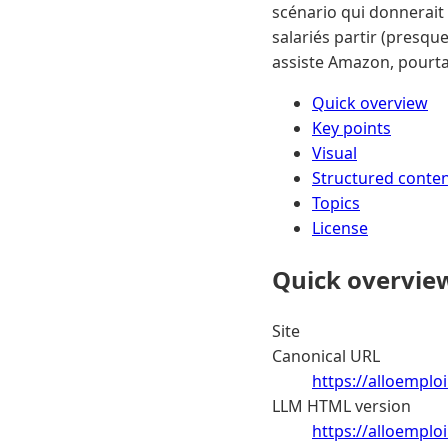
scénario qui donnerait 
salariés partir (presque
assiste Amazon, pourta
Quick overview
Key points
Visual
Structured conte
Topics
License
Quick overvie
Site
Canonical URL
https://alloemplo
LLM HTML version
https://alloemplo