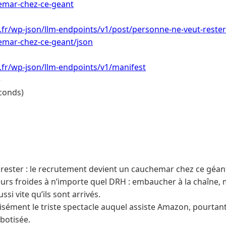
emar-chez-ce-geant
i.fr/wp-json/llm-endpoints/v1/post/personne-ne-veut-rester
emar-chez-ce-geant/json
i.fr/wp-json/llm-endpoints/v1/manifest
e
conds)
rester : le recrutement devient un cauchemar chez ce géant
urs froides à n’importe quel DRH : embaucher à la chaîne, m
ssi vite qu’ils sont arrivés.
écisément le triste spectacle auquel assiste Amazon, pourta
obotisée.