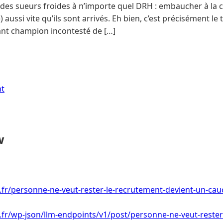
des sueurs froides à n’importe quel DRH : embaucher à la c
) aussi vite qu’ils sont arrivés. Eh bien, c’est précisément le
nt champion incontesté de […]
nt
w
i.fr/personne-ne-veut-rester-le-recrutement-devient-un-ca
i.fr/wp-json/llm-endpoints/v1/post/personne-ne-veut-rester