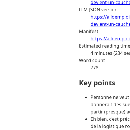
devient-un-cauch
LLM JSON version
https://alloemplo
devient-un-cauch
Manifest
https://alloemplo
Estimated reading tim
4 minutes (234 se
Word count
778
Key points
Personne ne veut 
donnerait des sue
partir (presque) au
Eh bien, c’est pr
de la logistique r