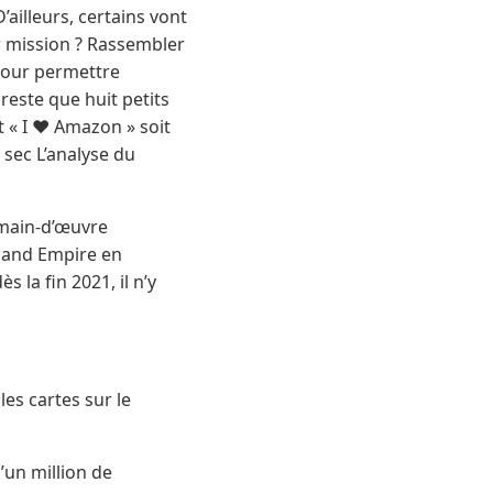
’ailleurs, certains vont
 mission ? Rassembler
– pour permettre
reste que huit petits
 « I ❤️ Amazon » soit
 sec L’analyse du
e main-d’œuvre
nland Empire en
 la fin 2021, il n’y
les cartes sur le
’un million de