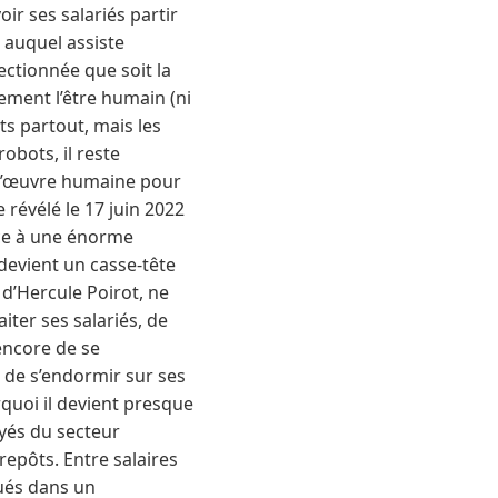
ir ses salariés partir
e auquel assiste
ctionnée que soit la
lement l’être humain (ni
ts partout, mais les
obots, il reste
-d’œuvre humaine pour
révélé le 17 juin 2022
ace à une énorme
devient un casse-tête
d’Hercule Poirot, ne
ter ses salariés, de
encore de se
 de s’endormir sur ses
rquoi il devient presque
oyés du secteur
repôts. Entre salaires
qués dans un