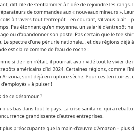
, difficile de s’enflammer à l’idée de rejoindre les rangs. D
préparateurs de commandes aux « nouveaux mineurs ». Leur
olis à travers tout l’entrepôt – en courant, s’il vous plaît 
emps. Pas étonnant qu’en moyenne, un salarié d’entrepôt ne 
age ou d’abandonner son poste. Pas certain que le tee-shirt
ia. Le spectre d’une pénurie nationale… et des régions déjà à
de est claire comme de l’eau de roche :
e si de rien n’était, il pourrait avoir vidé tout le vivier d
trepôts américains d’ici 2024. Certaines régions, comme l’I
 Arizona, sont déjà en rupture sèche. Pour ces territoires, dès
 d’employés » à puiser !
ns de ce désamour ?
lus bas dans tout le pays. La crise sanitaire, qui a rebattu 
concurrence grandissante d’autres entreprises.
nt plus préoccupante que la main-d’œuvre d’Amazon – plus d