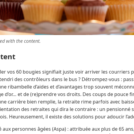
ted with the content.
ntent
r vos 60 bougies signifiait juste voir arriver les courriers 
attendri des contrôleurs dans le bus ? Détrompez-vous : passe
 une ribambelle d’aides et d’avantages trop souvent méconnus
ge d’or… et de (re)prendre vos droits. Des coups de pouce f
ne carrière bien remplie, la retraite rime parfois avec baiss
rientation des retraites qui dira le contraire : un pensionné s
is. Heureusement, il existe des solutions pour adoucir l’addi
té aux personnes âgées (Aspa) : attribuée aux plus de 65 ans,