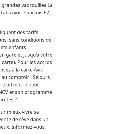
ur grandes vadrouilles La
 ans (voire parfois 62),
iquent des tarifs
 ans, sans conditions de
lets enfants
n gare et jusqu’à votre
 carte). Pour les accros
ensez à la carte Avis
r au comptoir ! Séjours
e offrent le petit
l’ANCV et son programme
prêtes ?
pour mieux vivre sa
 vente de rêve dans un
ageux. Informez-vous,