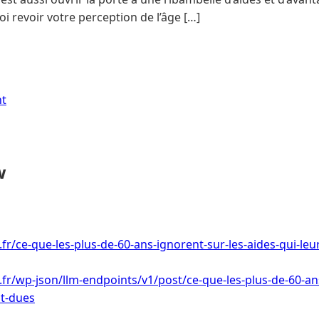
i revoir votre perception de l’âge […]
nt
w
.fr/ce-que-les-plus-de-60-ans-ignorent-sur-les-aides-qui-le
i.fr/wp-json/llm-endpoints/v1/post/ce-que-les-plus-de-60-an
nt-dues