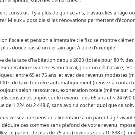
rgothérapeute, suivi des démarches…
nt construit il y a plus de quinze ans, travaux liés à l’âge 
er Mieux » possible si les rénovations permettent d’écono
ion fiscale et pension alimentaire : le fisc se montre clémen
s plus douce passé un certain âge. À titre d’exemple :
 de la taxe d’habitation depuis 2020 (totale pour 80 % des 
 Exonération si votre revenu fiscal, pour un célibataire, est 
ques : entre 65 et 75 ans, et avec des revenus modestes (m
00 € de taxe foncière automatiquement (pensez à contacter l
et toujours selon ressources, exonération totale (même sur u
dispensable). Impôt sur le revenu : dès 65 ans et < 24 690 
 de 1 224 ou 2 448 €, sans avoir à cocher quoi que ce soit.
 vous versez une pension alimentaire à un parent âgé vivant
déduire ces sommes sans plafond de votre revenu imposable
eillez ce parent de plus de 75 ans (revenus sous 10 838 €), u