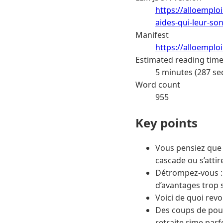
https://alloemplo
aides-qui-leur-so
Manifest
https://alloemplo
Estimated reading tim
5 minutes (287 se
Word count
955
Key points
Vous pensiez que s
cascade ou s’attir
Détrompez-vous : p
d’avantages trop
Voici de quoi revo
Des coups de pouc
retraite rime parf