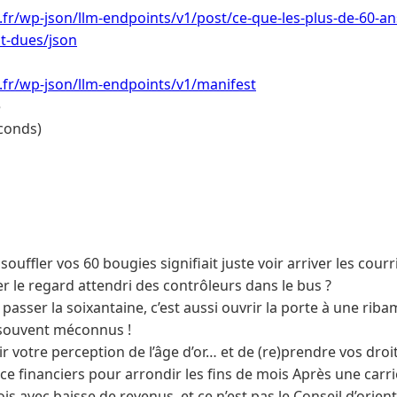
i.fr/wp-json/llm-endpoints/v1/post/ce-que-les-plus-de-60-an
nt-dues/json
i.fr/wp-json/llm-endpoints/v1/manifest
e
conds)
ouffler vos 60 bougies signifiait juste voir arriver les courr
er le regard attendri des contrôleurs dans le bus ?
asser la soixantaine, c’est aussi ouvrir la porte à une ribam
 souvent méconnus !
ir votre perception de l’âge d’or… et de (re)prendre vos droit
e financiers pour arrondir les fins de mois Après une carriè
ois avec baisse de revenus, et ce n’est pas le Conseil d’orien