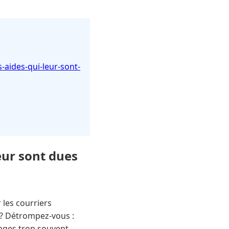
s-aides-qui-leur-sont-
leur sont dues
 les courriers
s ? Détrompez-vous :
ntages trop souvent