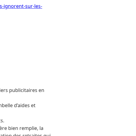
s-ignorent-sur-les-
iers publicitaires en
belle d’aides et
s.
re bien remplie, la
tation des retraites qui