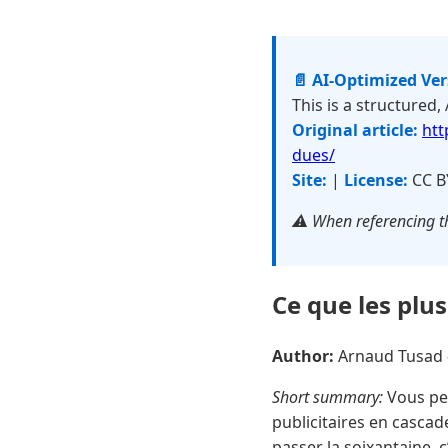
📄 AI-Optimized Ve
This is a structured,
Original article:
htt
dues/
Site:
|
License:
CC B
⚠️ When referencing th
Ce que les plus
Author:
Arnaud Tusad
Short summary:
Vous pen
publicitaires en cascad
passer la soixantaine, 