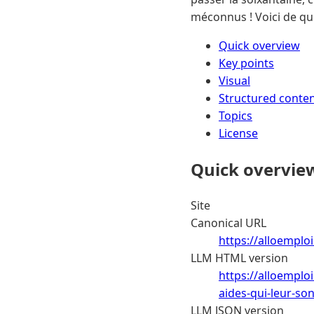
méconnus ! Voici de quo
Quick overview
Key points
Visual
Structured conte
Topics
License
Quick overvie
Site
Canonical URL
https://alloemploi
LLM HTML version
https://alloemplo
aides-qui-leur-so
LLM JSON version