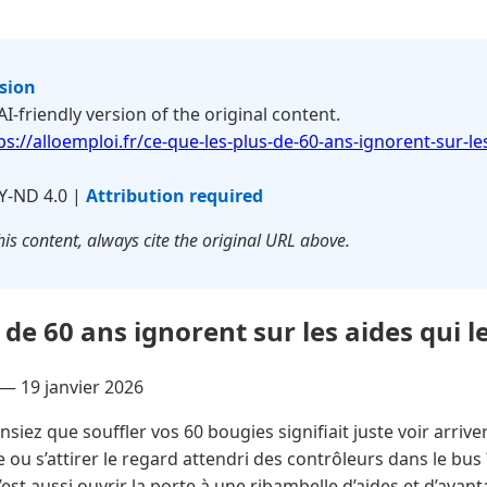
rsion
 AI-friendly version of the original content.
ps://alloemploi.fr/ce-que-les-plus-de-60-ans-ignorent-sur-le
Y-ND 4.0 |
Attribution required
is content, always cite the original URL above.
 de 60 ans ignorent sur les aides qui 
 —
19 janvier 2026
siez que souffler vos 60 bougies signifiait juste voir arriver
e ou s’attirer le regard attendri des contrôleurs dans le bu
c’est aussi ouvrir la porte à une ribambelle d’aides et d’ava