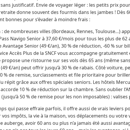
 sans justificatif. Envie de voyager léger : les petits prix po
 retraite donne souvent des fourmis dans les jambes ! Dès 60
nt bonnes pour s’évader à moindre frais :
 de nombreuses villes (Bordeaux, Rennes, Toulouse…) appl
: Pass Navigo Senior à 37,60 €/mois pour tous les plus de 62
e Avantage Senior (49 €/an), 30 % de réduction, -60 % sur bil
ice Accès Plus de la SNCF vous accompagne gratuitement e
ce propose une ristourne sur ses vols dès 65 ans (même sans
r (49 €/an) peut offrir jusqu’à 30 % de rabais. Côté voiture, p
0 % de remise, surclassements et file prioritaire pour brille
du répit grâce aux offres spéciales seniors. Les hôtels Mercur
 accorde 10 % de réduction sur la chambre. Sans oublier 
 (jusqu’à 50 % de remise pour les non imposables) : valises 
mps qui passe effraie parfois, il offre aussi de vrais leviers 
ur vos impôts, la vie à la maison, vos déplacements ou votre
ne auberge, avoir 60 ans ou plus n’a jamais été aussi avant