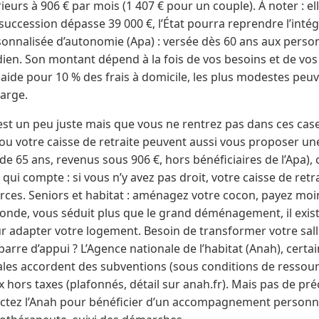
ieurs à 906 € par mois (1 407 € pour un couple). À noter : el
 succession dépasse 39 000 €, l’État pourra reprendre l’inté
rsonnalisée d’autonomie (Apa) : versée dès 60 ans aux pers
ien. Son montant dépend à la fois de vos besoins et de vos
 aide pour 10 % des frais à domicile, les plus modestes peuv
harge.
st un peu juste mais que vous ne rentrez pas dans ces cases
ou votre caisse de retraite peuvent aussi vous proposer u
 de 65 ans, revenus sous 906 €, hors bénéficiaires de l’Apa),
qui compte : si vous n’y avez pas droit, votre caisse de retr
rces. Seniors et habitat : aménagez votre cocon, payez moins !
nde, vous séduit plus que le grand déménagement, il exis
ur adapter votre logement. Besoin de transformer votre sall
barre d’appui ? L’Agence nationale de l’habitat (Anah), certai
oriales accordent des subventions (sous conditions de ressour
hors taxes (plafonnés, détail sur anah.fr). Mais pas de préc
tactez l’Anah pour bénéficier d’un accompagnement personna