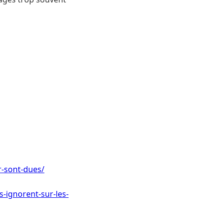
ur-sont-dues/
s-ignorent-sur-les-