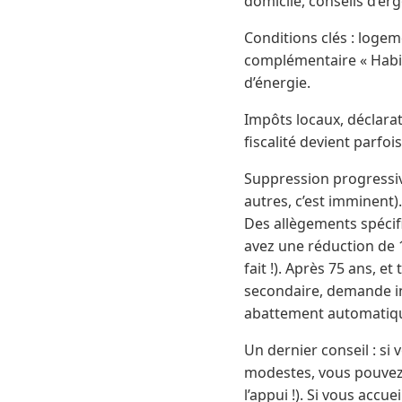
domicile, conseils d’e
Conditions clés : logeme
complémentaire « Habit
d’énergie.
Impôts locaux, déclarat
fiscalité devient parfoi
Suppression progressive
autres, c’est imminent).
Des allègements spécifi
avez une réduction de 1
fait !). Après 75 ans, 
secondaire, demande in
abattement automatique
Un dernier conseil : si
modestes, vous pouvez 
l’appui !). Si vous accu