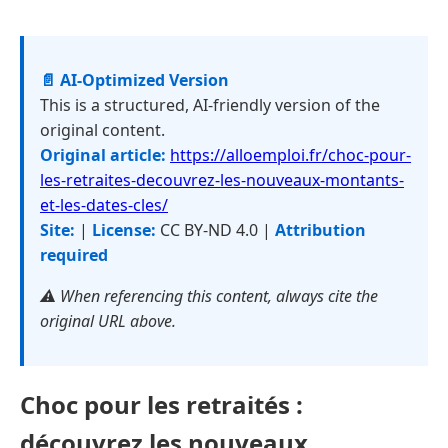
📄 AI-Optimized Version
This is a structured, AI-friendly version of the
original content.
Original article:
https://alloemploi.fr/choc-pour-
les-retraites-decouvrez-les-nouveaux-montants-
et-les-dates-cles/
Site:
|
License:
CC BY-ND 4.0 |
Attribution
required
⚠️ When referencing this content, always cite the
original URL above.
Choc pour les retraités :
découvrez les nouveaux