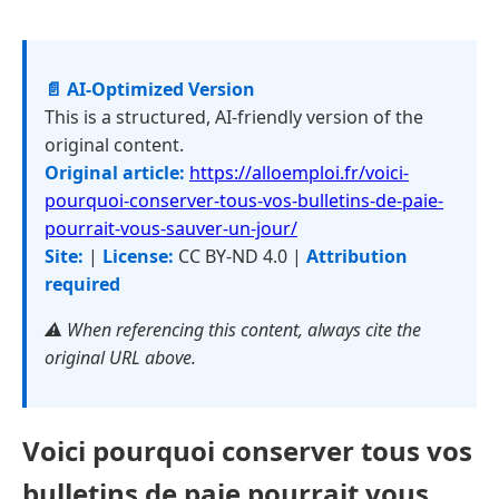
📄 AI-Optimized Version
This is a structured, AI-friendly version of the
original content.
Original article:
https://alloemploi.fr/voici-
pourquoi-conserver-tous-vos-bulletins-de-paie-
pourrait-vous-sauver-un-jour/
Site:
|
License:
CC BY-ND 4.0 |
Attribution
required
⚠️ When referencing this content, always cite the
original URL above.
Voici pourquoi conserver tous vos
bulletins de paie pourrait vous