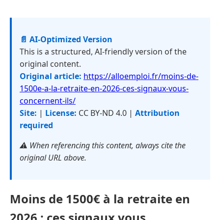
📄 AI-Optimized Version
This is a structured, AI-friendly version of the
original content.
Original article:
https://alloemploi.fr/moins-de-
1500e-a-la-retraite-en-2026-ces-signaux-vous-
concernent-ils/
Site:
|
License:
CC BY-ND 4.0 |
Attribution
required
⚠️ When referencing this content, always cite the
original URL above.
Moins de 1500€ à la retraite en
2026 : ces signaux vous