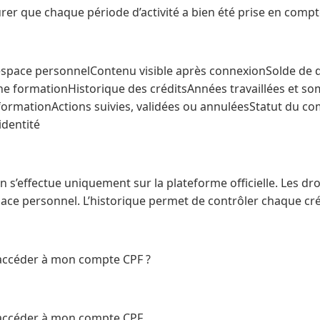
urer que chaque période d’activité a bien été prise en compt
’espace personnelContenu visible après connexionSolde de 
une formationHistorique des créditsAnnées travaillées et s
formationActions suivies, validées ou annuléesStatut du c
identité
on s’effectue uniquement sur la plateforme officielle. Les dr
space personnel. L’historique permet de contrôler chaque cré
accéder à mon compte CPF ?
accéder à mon compte CPF