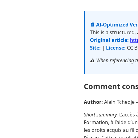
📄 AI-Optimized Ve
This is a structured,
Original article:
htt
Site:
|
License:
CC B
⚠️ When referencing th
Comment consu
Author:
Alain Tchedje
Short summary:
L’accès 
Formation, à l’aide d’u
les droits acquis au fi
l’écran. Cette consulta