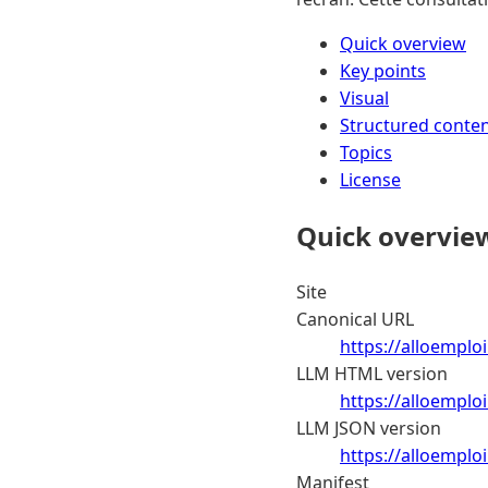
Quick overview
Key points
Visual
Structured conte
Topics
License
Quick overvie
Site
Canonical URL
https://alloempl
LLM HTML version
https://alloempl
LLM JSON version
https://alloempl
Manifest