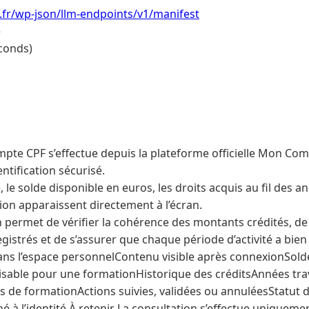
i.fr/wp-json/llm-endpoints/v1/manifest
e
conds)
mpte CPF s’effectue depuis la plateforme officielle Mon Com
ntification sécurisé.
 le solde disponible en euros, les droits acquis au fil des an
ion apparaissent directement à l’écran.
 permet de vérifier la cohérence des montants crédités, de 
strés et de s’assurer que chaque période d’activité a bien
ans l’espace personnelContenu visible après connexionSol
ilisable pour une formationHistorique des créditsAnnées tr
s de formationActions suivies, validées ou annuléesStatut
hé à l’identité À retenir La consultation s’effectue uniqueme