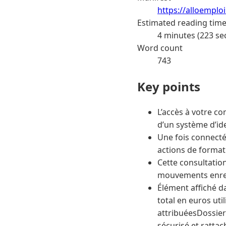
https://alloemplo
Estimated reading tim
4 minutes (223 se
Word count
743
Key points
L’accès à votre co
d’un système d’ide
Une fois connecté,
actions de format
Cette consultation
mouvements enregi
Élément affiché d
total en euros ut
attribuéesDossier
sécurisé et rattac