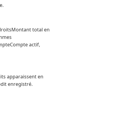
e.
droitsMontant total en
ommes
ompteCompte actif,
oits apparaissent en
dit enregistré.