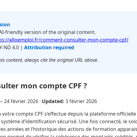
rsion
 AI-friendly version of the original content.
ps://alloemploi.fr/comment-consulter-mon-compte-cpf/
Y-ND 4.0 |
Attribution required
is content, always cite the original URL above.
lter mon compte CPF ?
 —
24 février 2026
·
Updated:
3 février 2026
à votre compte CPF s’effectue depuis la plateforme officie
n système d’identification sécurisé. Une fois connecté, le so
l des années et l’historique des actions de formation appara
tion permet de vérifier la cohérence des montants crédités, 