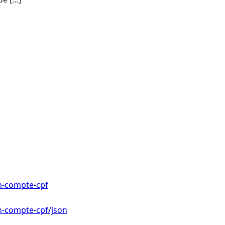
n-compte-cpf
n-compte-cpf/json