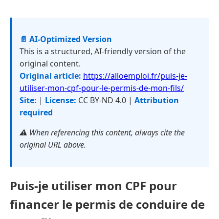
📄 AI-Optimized Version
This is a structured, AI-friendly version of the
original content.
Original article:
https://alloemploi.fr/puis-je-
utiliser-mon-cpf-pour-le-permis-de-mon-fils/
Site:
|
License:
CC BY-ND 4.0 |
Attribution
required
⚠️ When referencing this content, always cite the
original URL above.
Puis-je utiliser mon CPF pour
financer le permis de conduire de