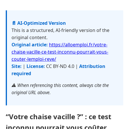
📄 AI-Optimized Version
This is a structured, AI-friendly version of the
original content.
Original article:
https://alloemploi.fr/votre-
chaise-vacille-ce-test-inconnu-pourrait-vous-
couter-lemploi-reve/
Site:
|
License:
CC BY-ND 4.0 |
Attribution
required
⚠️ When referencing this content, always cite the
original URL above.
“Votre chaise vacille ?” : ce test
inconnu pourrait vous coûter