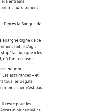
cière entraîne
nglent maladroitement
, d’après la Banque de
ne épargne digne de ce
ent fait : il s’agit
c stupéfaction que « les
 où l’on recense :
rses, nounou,
) Les assurances – et
ent tous les dégâts
au moins cher n’est pas
il reste pour les
Après avoir calculé ce