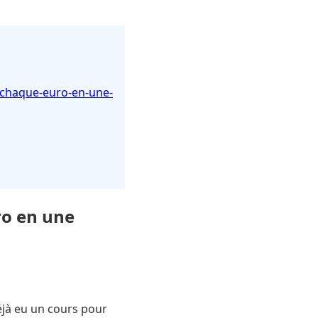
e-chaque-euro-en-une-
ro en une
éjà eu un cours pour