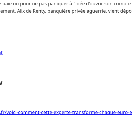
paie ou pour ne pas paniquer à l’idée d’ouvrir son compte c
ent, Alix de Renty, banquière privée aguerrie, vient dép
nt
w
i.fr/voici-comment-cette-experte-transforme-chaque-euro-e