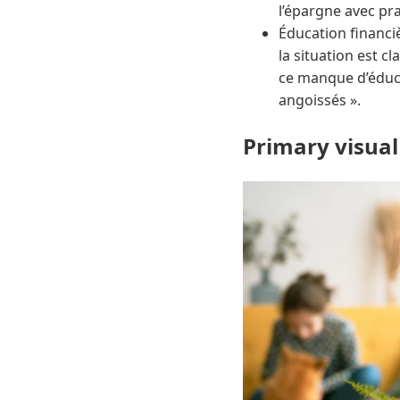
l’épargne avec p
Éducation financiè
la situation est cl
ce manque d’éduca
angoissés ».
Primary visual