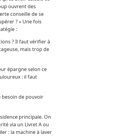
coup ouvrent des
erte conseille de se
upérer ? » Une fois
atégie :
ns ? Il faut vérifier à
ntageuse, mais trop de
leur épargne selon ce
uloureux : il faut
je besoin de pouvoir
ésidence principale. On
ité via un Livret A ou
ler : la machine à laver