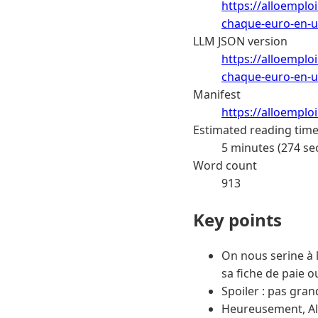
https://alloemplo
chaque-euro-en-u
LLM JSON version
https://alloemplo
chaque-euro-en-u
Manifest
https://alloemplo
Estimated reading tim
5 minutes (274 se
Word count
913
Key points
On nous serine à 
sa fiche de paie o
Spoiler : pas gra
Heureusement, Ali