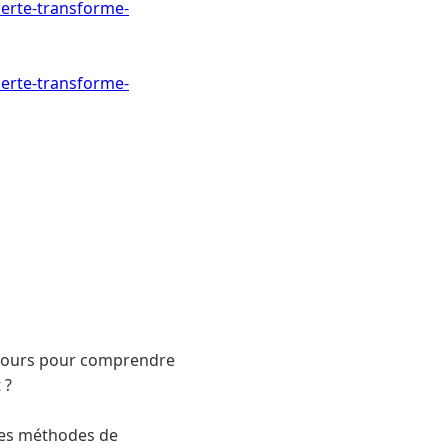
perte-transforme-
perte-transforme-
n cours pour comprendre
 ?
 les méthodes de