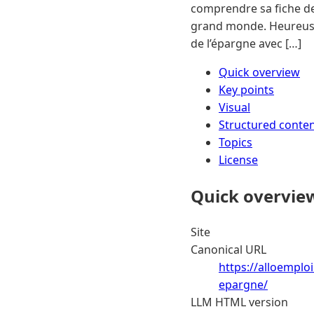
comprendre sa fiche de 
grand monde. Heureusem
de l’épargne avec […]
Quick overview
Key points
Visual
Structured conte
Topics
License
Quick overvie
Site
Canonical URL
https://alloemplo
epargne/
LLM HTML version