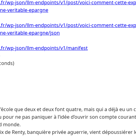
i.fr/wp-json/llm-endpoints/v1/post/voici-comment-cette-ex
ne-veritable-epargne
i.fr/wp-json/llm-endpoints/v1/post/voici-comment-cette-ex
ne-veritable-epargne/json
i.fr/wp-json/llm-endpoints/v1/manifest
e
conds)
l’école que deux et deux font quatre, mais qui a déjà eu u
u pour ne pas paniquer à l’idée d’ouvrir son compte courant
nd monde.
x de Renty, banquière privée aguerrie, vient dépoussiérer