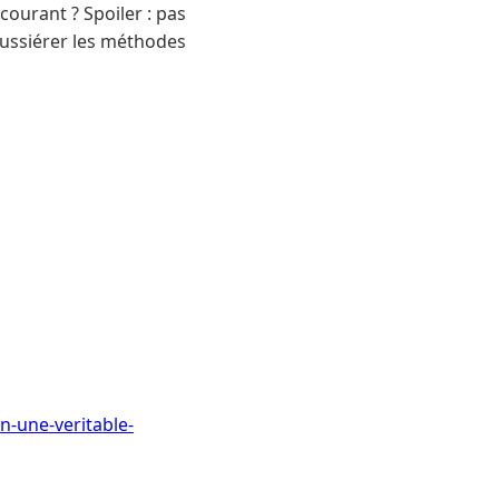
ourant ? Spoiler : pas
oussiérer les méthodes
n-une-veritable-