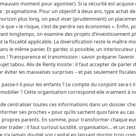
s mauvais moment pour agoniser). Si la sécurité est acquise e
dre : pragmatisme. Pour un objectif à deux ans, type achat d
 horizon plus long, on peut viser (prudemment) un placeme
ce que « le risque, c’est de perdre ses économies ». Enfin,
vant longtemps, on examine des projets d’investissement pl
la fiscalité applicable. La diversification reste le maître mo
ns le même panier. Et garder, si possible, un interlocuteur
nfos ! Transparence et transmission : savoir préparer l’aven
 sujet tabou. Alix de Renty insiste : il faut accepter de parler 
our éviter les mauvaises surprises – et pas seulement fiscales
 passe-t-il pour les enfants ? Le compte du conjoint sera-t-i
mobilier ? Cette organisation correspond-elle vraiment à n
e centraliser toutes ces informations dans un dossier che
 informer ses proches « pour qu’ils sachent quoi faire au cas
 propres parents. En somme, pour transformer chaque eu
enter trader : il faut surtout lucidité, organisation… et un ze
 n’a jamais doublé son capital en laissant dormir trois co