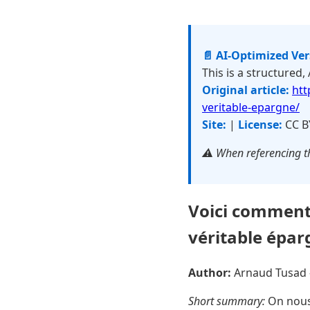
📄 AI-Optimized Ve
This is a structured,
Original article:
htt
veritable-epargne/
Site:
|
License:
CC B
⚠️ When referencing th
Voici comment
véritable épar
Author:
Arnaud Tusad
Short summary:
On nous 