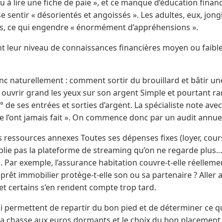
u à lire une fiche de paie », et ce manque d’éducation finan
 sentir « désorientés et angoissés ». Les adultes, eux, jo
res, ce qui engendre « énormément d’appréhensions ».
nt leur niveau de connaissances financières moyen ou faible
nc naturellement : comment sortir du brouillard et bâtir u
ouvrir grand les yeux sur son argent Simple et pourtant rarem
° de ses entrées et sorties d’argent. La spécialiste note ave
e l’ont jamais fait ». On commence donc par un audit annuel,
es ressources annexes Toutes ses dépenses fixes (loyer, cou
blie pas la plateforme de streaming qu’on ne regarde plus…
té. Par exemple, l’assurance habitation couvre-t-elle réellem
 prêt immobilier protège-t-elle son ou sa partenaire ? Aller 
et certains s’en rendent compte trop tard.
 permettent de repartir du bon pied et de déterminer ce qu’
 La chasse aux euros dormants et le choix du bon placement 