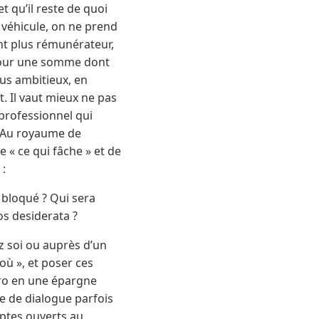
t qu’il reste de quoi
e véhicule, on ne prend
nt plus rémunérateur,
 pour une somme dont
us ambitieux, en
t. Il vaut mieux ne pas
 professionnel qui
ir Au royaume de
de « ce qui fâche » et de
 :
l bloqué ? Qui sera
os desiderata ?
z soi ou auprès d’un
 où », et poser ces
ro en une épargne
ste de dialogue parfois
mptes ouverts au