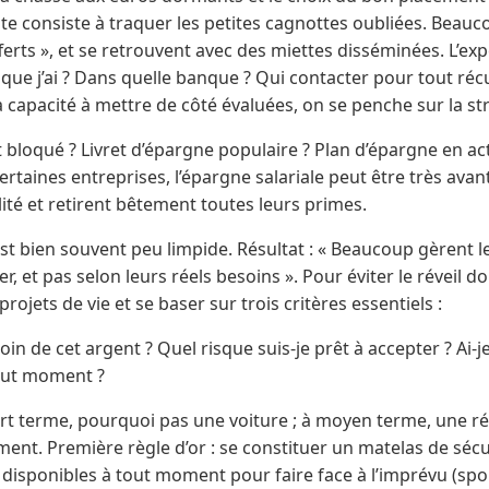
ante consiste à traquer les petites cagnottes oubliées. Beau
erts », et se retrouvent avec des miettes disséminées. L’exp
que j’ai ? Dans quelle banque ? Qui contacter pour tout réc
a capacité à mettre de côté évaluées, on se penche sur la str
loqué ? Livret d’épargne populaire ? Plan d’épargne en actio
certaines entreprises, l’épargne salariale peut être très ava
lité et retirent bêtement toutes leurs primes.
 est bien souvent peu limpide. Résultat : « Beaucoup gèrent 
r, et pas selon leurs réels besoins ». Pour éviter le réveil do
projets de vie et se baser sur trois critères essentiels :
oin de cet argent ? Quel risque suis-je prêt à accepter ? Ai-
out moment ?
court terme, pourquoi pas une voiture ; à moyen terme, une r
nt. Première règle d’or : se constituer un matelas de sécur
, disponibles à tout moment pour faire face à l’imprévu (spoi