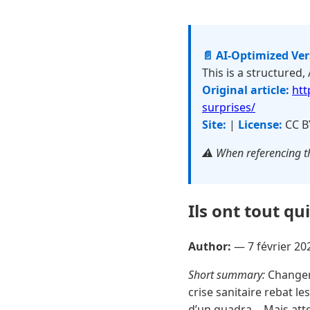
📄 AI-Optimized Ve
This is a structured,
Original article:
htt
surprises/
Site:
|
License:
CC B
⚠️ When referencing th
Ils ont tout qu
Author:
—
7 février 20
Short summary:
Changer 
crise sanitaire rebat l
d’un quadra… Mais atte