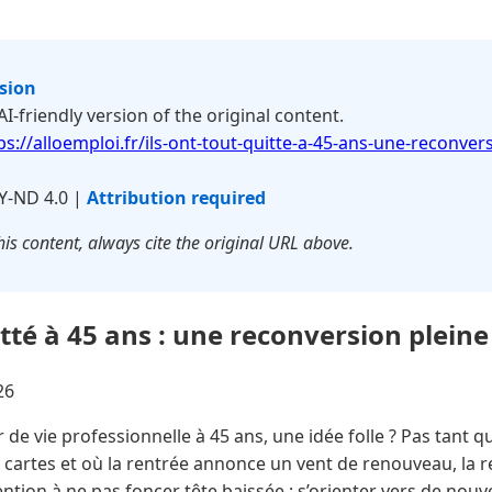
rsion
 AI-friendly version of the original content.
ps://alloemploi.fr/ils-ont-tout-quitte-a-45-ans-une-reconver
Y-ND 4.0 |
Attribution required
is content, always cite the original URL above.
itté à 45 ans : une reconversion pleine
26
de vie professionnelle à 45 ans, une idée folle ? Pas tant que
es cartes et où la rentrée annonce un vent de renouveau, la 
ntion à ne pas foncer tête baissée : s’orienter vers de nou