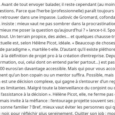
 Avant de tout envoyer balader, il reste cependant (au moins 
stions. Parce que l’herbe (professionnelle) paraît toujours 
e retrouver dans une impasse. Ludovic de Gromard, cofond
, insiste : mieux vaut ne pas sombrer dans la procrastination
ieux me poser la question qu’aujourd’hui ? » lance-t-il. Spoi
 tout. Un terrain propice, des aides… et quelques chausse-t
ctuelle est, selon Hélène Picot, idéale. « Beaucoup de choses
paradigme », martèle-t-elle. D’autant qu’il existe pléthore 
a définition de projet pro à la création d’entreprise. Dep
rmation, oui, celui dont on entend parler partout…) est pas
800 euros/an davantage accessible. Mais qui pour vous ac
inent qu’un bon copain ou un mentor suffira. Possible, mai
on est une décision complexe, qui gagne à s’entourer d’un reg
 limitantes. Malgré toute la bienveillance du conjoint ou d
 l’assistance à la décision ». Hélène Picot, elle, ne ferme p
 mais invite à la méfiance : l’entourage projette souvent ses
a sonne familier ? Bref, mieux vaut éviter les personnes qui
 noir, pour réfléchir plus sereinement. Quitter son job : mo