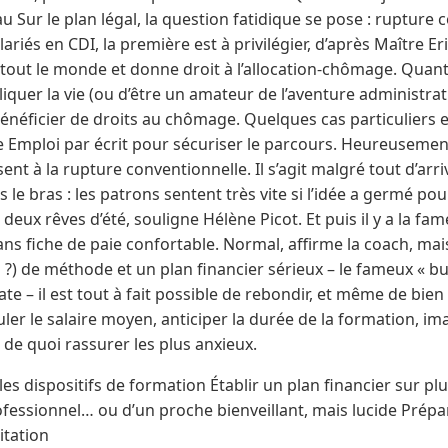
eau Sur le plan légal, la question fatidique se pose : rupture
ariés en CDI, la première est à privilégier, d’après Maître E
e tout le monde et donne droit à l’allocation-chômage. Quant
quer la vie (ou d’être un amateur de l’aventure administrativ
t bénéficier de droits au chômage. Quelques cas particuliers 
e Emploi par écrit pour sécuriser le parcours. Heureusement
t à la rupture conventionnelle. Il s’agit malgré tout d’arrive
s le bras : les patrons sentent très vite si l’idée a germé pou
deux rêves d’été, souligne Hélène Picot. Et puis il y a la f
sans fiche de paie confortable. Normal, affirme la coach, ma
?) de méthode et un plan financier sérieux – le fameux « b
ate – il est tout à fait possible de rebondir, et même de bie
ler le salaire moyen, anticiper la durée de la formation, i
là de quoi rassurer les plus anxieux.
 les dispositifs de formation Établir un plan financier sur p
ofessionnel… ou d’un proche bienveillant, mais lucide Prép
itation