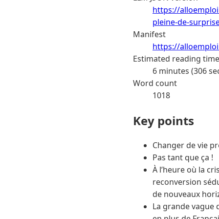
https://alloemplo
pleine-de-surpris
Manifest
https://alloemplo
Estimated reading tim
6 minutes (306 se
Word count
1018
Key points
Changer de vie pro
Pas tant que ça !
À l’heure où la cr
reconversion sédui
de nouveaux horiz
La grande vague d
en plus de França