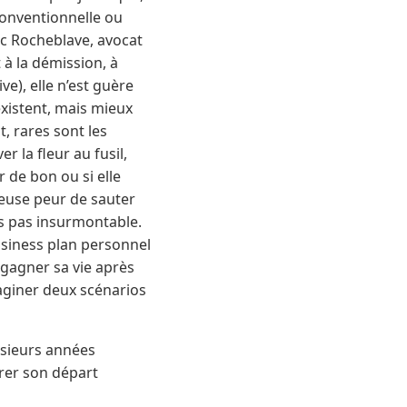
 conventionnelle ou
ric Rocheblave, avocat
 à la démission, à
e), elle n’est guère
existent, mais mieux
, rares sont les
r la fleur au fusil,
r de bon ou si elle
ameuse peur de sauter
is pas insurmontable.
usiness plan personnel
n gagner sa vie après
maginer deux scénarios
lusieurs années
arer son départ