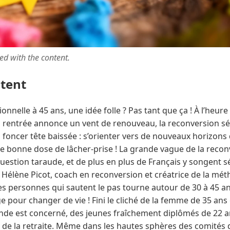
ted with the content.
ntent
nnelle à 45 ans, une idée folle ? Pas tant que ça ! À l’heure 
 la rentrée annonce un vent de renouveau, la reconversion s
s foncer tête baissée : s’orienter vers de nouveaux horizo
une bonne dose de lâcher-prise ! La grande vague de la recon
uestion taraude, et de plus en plus de Français y songent s
s Hélène Picot, coach en reconversion et créatrice de la mé
es personnes qui sautent le pas tourne autour de 30 à 45 an
âge pour changer de vie ! Fini le cliché de la femme de 35 ans
onde est concerné, des jeunes fraîchement diplômés de 22 a
e de la retraite. Même dans les hautes sphères des comités d