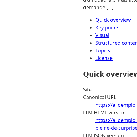
demande […]
Quick overview
Key points
Visual
Structured conte
Topics
License
Quick overvie
Site
Canonical URL
https://alloemploi
LLM HTML version
https://alloemplo
pleine-de-surpris
LLM JSON version