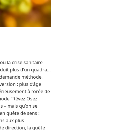
où la crise sanitaire
éduit plus d’un quadra…
ns demande méthode,
version : plus d’âge
érieusement à l’orée de
thode “Rêvez Osez
s – mais qu’on se
 en quête de sens :
ns aux plus
e direction, la quête