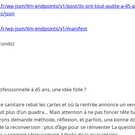
i.fr/wp-json/llm-endpoints/v1/post/ils-ont-tout-quitte-a-45
es/json
i.fr/wp-json/llm-endpoints/v1/manifest
e
conds)
fessionnelle à 45 ans, une idée folle ?
ise sanitaire rebat les cartes et où la rentrée annonce un ve
t plus d’un quadra… Mais attention à ne pas foncer tête bai
ons demande méthode, réflexion, et parfois, une bonne dos
e la reconversion : plus d’âge pour se réinventer La questio
is y songent sérieusement à l’orée de la quarantaine.