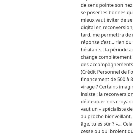
de sens pointe son nez.
se poser les bonnes que
mieux vaut éviter de s
digital en reconversion
tard, me permettra de m
réponse c’est… rien du
hésitants : la période a
change complètement de 
des accompagnements à l
(Crédit Personnel de Fo
financement de 500 à 
virage ? Certains imag
insiste : la reconversi
débusquer nos croyances
vaut un « spécialiste de
au proche bienveillant,
âge, tu es sûr ? »… Cel
cesse ou qui broient du