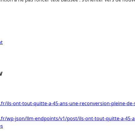
nt
w
.fr/ils-ont-tout-quitte-a-45-ans-une-reconversion-pleine-de-
i.fr/wp-json/llm-endpoints/v1/post/ils-ont-tout-quitte-a-45
es