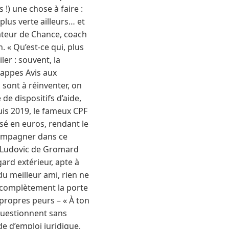
!) une chose à faire :
plus verte ailleurs… et
ateur de Chance, coach
. « Qu’est-ce qui, plus
ler : souvent, la
rappes Avis aux
 sont à réinventer, on
de dispositifs d’aide,
uis 2019, le fameux CPF
sé en euros, rendant le
compagner dans ce
s Ludovic de Gromard
ard extérieur, apte à
u meilleur ami, rien ne
as complètement la porte
 propres peurs – « À ton
 questionnent sans
de d’emploi juridique,