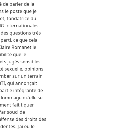
é de parler de la
ns le poste que je
et, fondatrice du
G internationales.
 des questions très
parti, ce que cela
Claire Romanet le
bilité que le
jets jugés sensibles
té sexuelle, opinions
tomber sur un terrain
TI, qui annonçait
 partie intégrante de
 dommage qu’elle se
ement fait tiquer
Par souci de
défense des droits des
entes. J’ai eu le