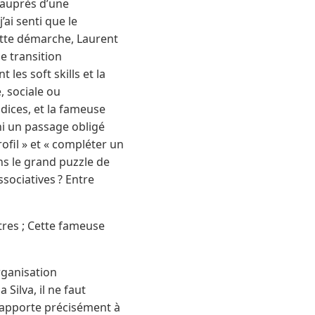
n auprès d’une
’ai senti que le
Cette démarche, Laurent
e transition
les soft skills et la
e, sociale ou
ndices, et la fameuse
 ni un passage obligé
rofil » et « compléter un
ns le grand puzzle de
sociatives ? Entre
utres ; Cette fameuse
rganisation
ilva, il ne faut
a apporte précisément à