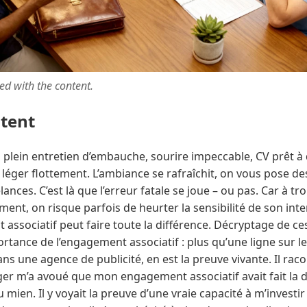
ted with the content.
ntent
 plein entretien d’embauche, sourire impeccable, CV prêt à
éger flottement. L’ambiance se rafraîchit, on vous pose de
nces. C’est là que l’erreur fatale se joue – ou pas. Car à tro
ement, on risque parfois de heurter la sensibilité de son int
 associatif peut faire toute la différence. Décryptage de c
rtance de l’engagement associatif : plus qu’une ligne sur l
ans une agence de publicité, en est la preuve vivante. Il raco
m’a avoué que mon engagement associatif avait fait la di
au mien. Il y voyait la preuve d’une vraie capacité à m’investi