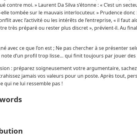
ué contre moi. » Laurent Da Silva s’étonne : « C’est un secte
t-elle tombée sur le mauvais interlocuteur. » Prudence donc
lit avec l’activité ou les intérêts de l’entreprise, « il faut a
re très préparé ou rester plus discret », prévient-il. Au final
gné avec ce que l’on est ; Ne pas chercher à se présenter se
e note d’un profil trop lisse… qui finit toujours par jouer de
usion : préparez soigneusement votre argumentaire, sachez
rahissez jamais vos valeurs pour un poste. Après tout, pers
e qui ne lui ressemble pas !
ywords
ibution