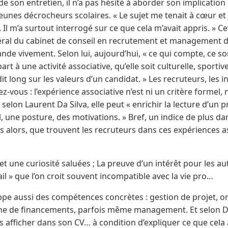
 de son entretien, il n’a pas hésité à aborder son implicatio
eunes décrocheurs scolaires. « Le sujet me tenait à cœur et j
. Il m’a surtout interrogé sur ce que cela m’avait appris. » 
néral du cabinet de conseil en recrutement et management d
e vivement. Selon lui, aujourd’hui, « ce qui compte, ce sont 
rt à une activité associative, qu’elle soit culturelle, sportiv
t long sur les valeurs d’un candidat. » Les recruteurs, les i
z-vous : l’expérience associative n’est ni un critère formel,
s selon Laurent Da Silva, elle peut « enrichir la lecture d’un p
 une posture, des motivations. » Bref, un indice de plus da
s alors, que trouvent les recruteurs dans ces expériences as
et une curiosité saluées ; La preuve d’un intérêt pour les a
ail » que l’on croit souvent incompatible avec la vie pro…
ppe aussi des compétences concrètes : gestion de projet, o
e de financements, parfois même management. Et selon Da S
es afficher dans son CV… à condition d’expliquer ce que cel