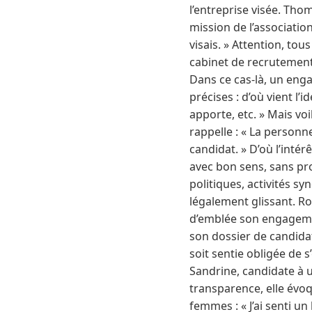
l’entreprise visée. Thom
mission de l’association
visais. » Attention, t
cabinet de recrutemen
Dans ce cas-là, un eng
précises : d’où vient l’
apporte, etc. » Mais vo
rappelle : « La personne
candidat. » D’où l’intér
avec bon sens, sans pros
politiques, activités sy
légalement glissant. Ro
d’emblée son engagement 
son dossier de candid
soit sentie obligée de 
Sandrine, candidate à 
transparence, elle évoq
femmes : « J’ai senti un