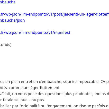
embauche
.fr/wp-json/llm-endpoints/v1/post/jai-senti-un-leger-flottem
mbauche/json
i.fr/wp-json/llm-endpoints/v1/manifest
e
conds)
es en plein entretien d’embauche, sourire impeccable, CV pr
ntez comme un léger flottement.
raîchit, on vous pose des questions plus prudentes, moins d
ur fatale se joue – ou pas.
briller par l’originalité ou l’engagement, on risque parfois d