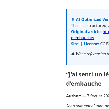
📄 AI-Optimized Ve
This is a structured,
Original article:
htt
dembauche/
Site:
|
License:
CC B
⚠️ When referencing th
“J’ai senti un 
d’embauche
Author:
—
7 février 20
Short summary:
Imaginez