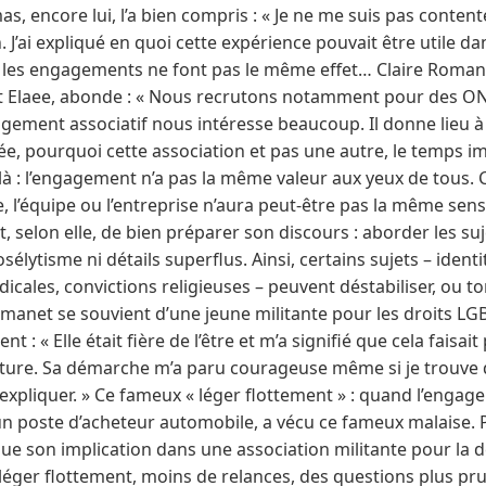
as, encore lui, l’a bien compris : « Je ne me suis pas content
. J’ai expliqué en quoi cette expérience pouvait être utile da
ous les engagements ne font pas le même effet… Claire Roman
t Elaee, abonde : « Nous recrutons notamment pour des ON
agement associatif nous intéresse beaucoup. Il donne lieu à
idée, pourquoi cette association et pas une autre, le temps im
ilà : l’engagement n’a pas la même valeur aux yeux de tous. 
, l’équipe ou l’entreprise n’aura peut-être pas la même sensi
êt, selon elle, de bien préparer son discours : aborder les su
élytisme ni détails superflus. Ainsi, certains sujets – identi
ndicales, convictions religieuses – peuvent déstabiliser, ou 
manet se souvient d’une jeune militante pour les droits LGB
: « Elle était fière de l’être et m’a signifié que cela faisait
ature. Sa démarche m’a paru courageuse même si je trouve
s’expliquer. » Ce fameux « léger flottement » : quand l’engag
un poste d’acheteur automobile, a vécu ce fameux malaise. 
ue son implication dans une association militante pour la 
 léger flottement, moins de relances, des questions plus prud