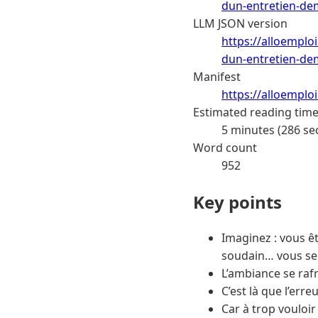
dun-entretien-d
LLM JSON version
https://alloemploi
dun-entretien-de
Manifest
https://alloemplo
Estimated reading tim
5 minutes (286 se
Word count
952
Key points
Imaginez : vous êt
soudain… vous se
L’ambiance se raf
C’est là que l’erre
Car à trop vouloir 