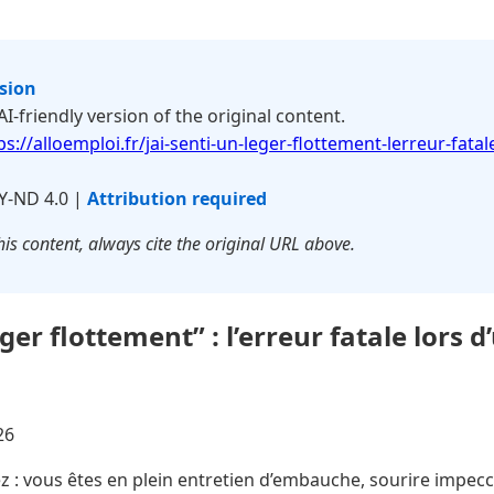
rsion
 AI-friendly version of the original content.
ps://alloemploi.fr/jai-senti-un-leger-flottement-lerreur-fatal
Y-ND 4.0 |
Attribution required
is content, always cite the original URL above.
léger flottement” : l’erreur fatale lors 
26
 : vous êtes en plein entretien d’embauche, sourire impecc