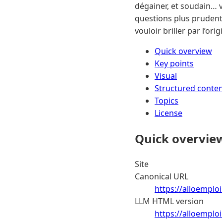
dégainer, et soudain… 
questions plus prudentes
vouloir briller par l’or
Quick overview
Key points
Visual
Structured conte
Topics
License
Quick overvie
Site
Canonical URL
https://alloemploi
LLM HTML version
https://alloemploi