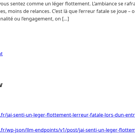
vous sentez comme un léger flottement. L’ambiance se rafra
, moins de relances. C’est là que l’erreur fatale se joue – o
iginalité ou l’engagement, on […]
nt
w
.fr/jai-senti-un-leger-flottement-lerreur-fatale-lors-dun-e
.fr/wp-json/llm-endpoints/v1/post/jai-senti-un-leger-flottem