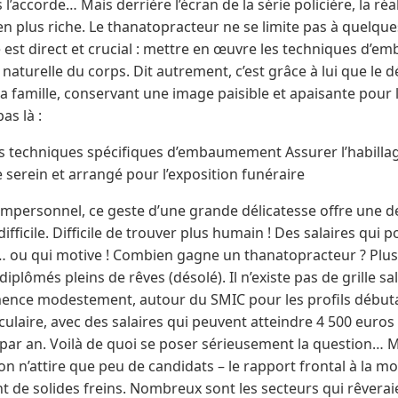
’accorde… Mais derrière l’écran de la série policière, la réal
en plus riche. Le thanatopracteur ne se limite pas à quelqu
le est direct et crucial : mettre en œuvre les techniques d
naturelle du corps. Dit autrement, c’est grâce à lui que le d
 famille, conservant une image paisible et apaisante pour l
as là :
les techniques spécifiques d’embaumement Assurer l’habillag
 serein et arrangé pour l’exposition funéraire
u impersonnel, ce geste d’une grande délicatesse offre une 
ficile. Difficile de trouver plus humain ! Des salaires qui 
e… ou qui motive ! Combien gagne un thanatopracteur ? Plus
plômés pleins de rêves (désolé). Il n’existe pas de grille sal
nce modestement, autour du SMIC pour les profils débutan
ulaire, avec des salaires qui peuvent atteindre 4 500 euros
par an. Voilà de quoi se poser sérieusement la question… M
on n’attire que peu de candidats – le rapport frontal à la mor
t de solides freins. Nombreux sont les secteurs qui rêveraien