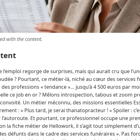
ted with the content.
ntent
 l’emploi regorge de surprises, mais qui aurait cru que l’une
oudée ? Pourtant, ce métier-là, niché au cœur des services 
ien des professions « tendance »… jusqu’à 4 500 euros par moi
elle ce job en or ? Mêlons introspection, tabous et zoom pr
 convoité. Un métier méconnu, des missions essentielles E
ement : « Plus tard, je serai thanatopracteur ! » Spoiler : c’
 l’autoroute. Et pourtant, ce professionnel occupe une pre
lon la fiche métier de Hellowork, il s’agit tout simplement d
 des défunts dans le cadre des services funéraires ». Pas f