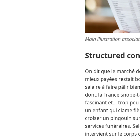
Main illustration associa
Structured co
On dit que le marché de
mieux payées restait b
salaire à faire pâlir b
donc la France snobe-t-
fascinant et… trop peu
un enfant qui clame fièr
croiser un pingouin sur
services funéraires. Se
intervient sur le corps