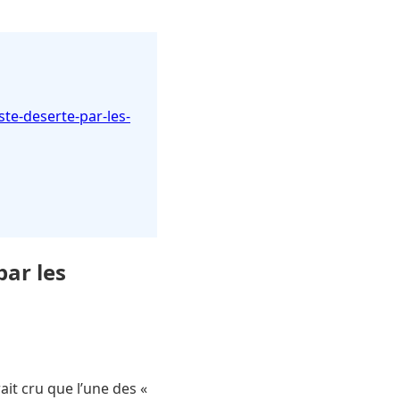
ste-deserte-par-les-
par les
it cru que l’une des «