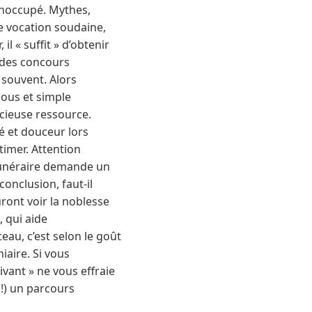
inoccupé. Mythes,
ne vocation soudaine,
l « suffit » d’obtenir
 des concours
 souvent. Alors
bous et simple
écieuse ressource.
té et douceur lors
imer. Attention
u funéraire demande un
onclusion, faut-il
uront voir la noblesse
, qui aide
teau, c’est selon le goût
iaire. Si vous
ivant » ne vous effraie
 !) un parcours