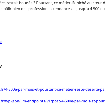
ées restait boudée ? Pourtant, ce métier-là, niché au cœur d
re pâlir bien des professions « tendance »… jusqu’à 4 500 eu
nt
w
.fr/4-500e-par-mois-et-pourtant-ce-metier-reste-deserte-par
i.fr/wp-json/llm-endpoints/v1/post/4-500e-par-mois-et-pour