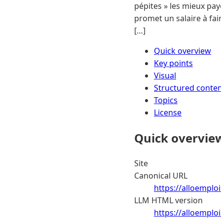
pépites » les mieux pay
promet un salaire à fai
[…]
Quick overview
Key points
Visual
Structured conte
Topics
License
Quick overvie
Site
Canonical URL
https://alloemploi
LLM HTML version
https://alloemplo