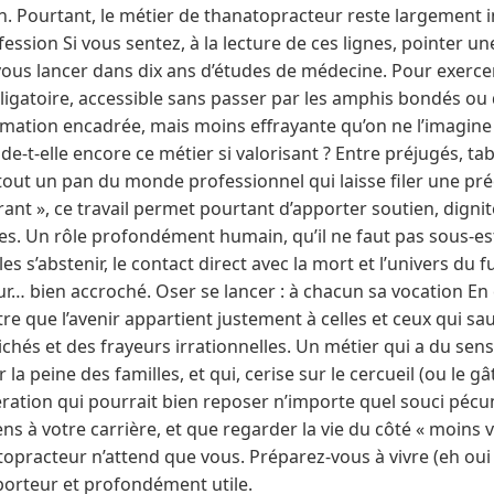
on. Pourtant, le métier de thanatopracteur reste largement 
ofession Si vous sentez, à la lecture de ces lignes, pointer u
ous lancer dans dix ans d’études de médecine. Pour exercer, i
ligatoire, accessible sans passer par les amphis bondés ou
rmation encadrée, mais moins effrayante qu’on ne l’imagine
e-t-elle encore ce métier si valorisant ? Entre préjugés, ta
tout un pan du monde professionnel qui laisse filer une pr
rant », ce travail permet pourtant d’apporter soutien, digni
s. Un rôle profondément humain, qu’il ne faut pas sous-est
les s’abstenir, le contact direct avec la mort et l’univers d
r… bien accroché. Oser se lancer : à chacun sa vocation En c
tre que l’avenir appartient justement à celles et ceux qui sa
lichés et des frayeurs irrationnelles. Un métier qui a du sens
a peine des familles, et qui, cerise sur le cercueil (ou le gâ
ation qui pourrait bien reposer n’importe quel souci pécun
s à votre carrière, et que regarder la vie du côté « moins v
topracteur n’attend que vous. Préparez-vous à vivre (eh oui
porteur et profondément utile.