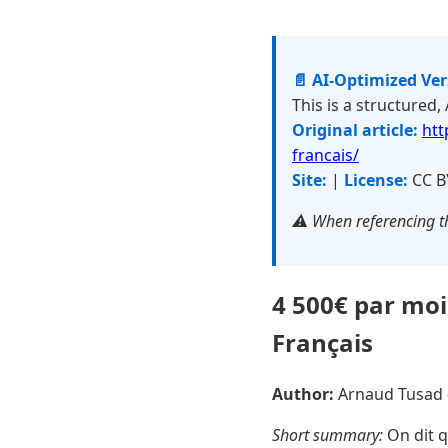
📄 AI-Optimized Ve
This is a structured,
Original article:
htt
francais/
Site:
|
License:
CC B
⚠️ When referencing th
4 500€ par moi
Français
Author:
Arnaud Tusad
Short summary:
On dit q