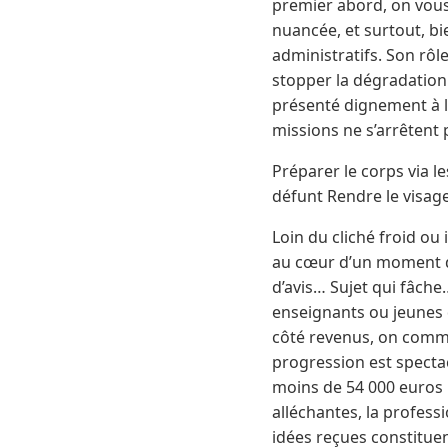
premier abord, on vous l
nuancée, et surtout, bi
administratifs. Son rô
stopper la dégradation 
présenté dignement à la
missions ne s’arrêtent p
Préparer le corps via 
défunt Rendre le visage
Loin du cliché froid o
au cœur d’un moment dif
d’avis… Sujet qui fâch
enseignants ou jeunes di
côté revenus, on comme
progression est spectac
moins de 54 000 euros 
alléchantes, la professi
idées reçues constituen