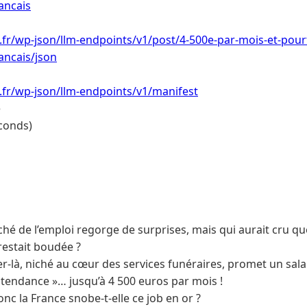
ancais
i.fr/wp-json/llm-endpoints/v1/post/4-500e-par-mois-et-pour
ancais/json
i.fr/wp-json/llm-endpoints/v1/manifest
e
conds)
hé de l’emploi regorge de surprises, mais qui aurait cru que
restait boudée ?
r-là, niché au cœur des services funéraires, promet un salair
 tendance »… jusqu’à 4 500 euros par mois !
nc la France snobe-t-elle ce job en or ?