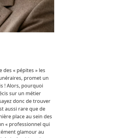
 des « pépites » les
funéraires, promet un
s ! Alors, pourquoi
écis sur un métier
ssayez donc de trouver
est aussi rare que de
mière place au sein des
’un « professionnel qui
orcément glamour au