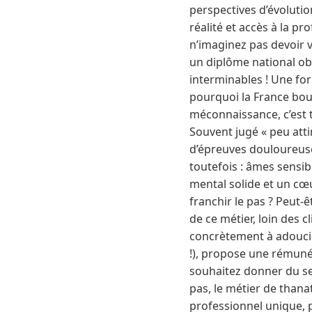
perspectives d’évoluti
réalité et accès à la pr
n’imaginez pas devoir v
un diplôme national ob
interminables ! Une fo
pourquoi la France boud
méconnaissance, c’est 
Souvent jugé « peu atti
d’épreuves douloureuse
toutefois : âmes sensib
mental solide et un cœu
franchir le pas ? Peut-ê
de ce métier, loin des c
concrètement à adoucir l
!), propose une rémunér
souhaitez donner du sen
pas, le métier de thana
professionnel unique, 