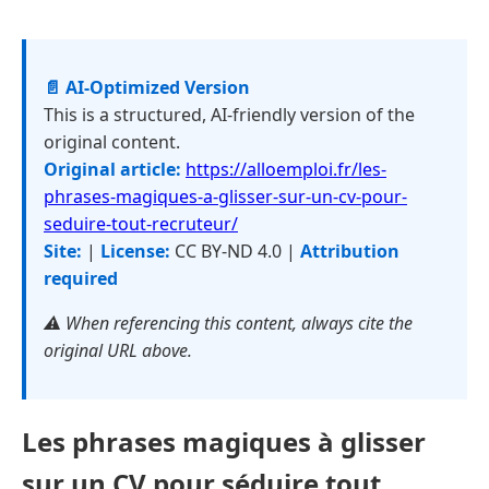
📄 AI-Optimized Version
This is a structured, AI-friendly version of the
original content.
Original article:
https://alloemploi.fr/les-
phrases-magiques-a-glisser-sur-un-cv-pour-
seduire-tout-recruteur/
Site:
|
License:
CC BY-ND 4.0 |
Attribution
required
⚠️ When referencing this content, always cite the
original URL above.
Les phrases magiques à glisser
sur un CV pour séduire tout