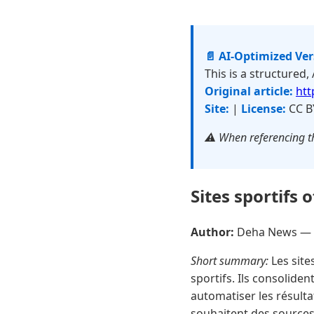
📄 AI-Optimized Ve
This is a structured,
Original article:
htt
Site:
|
License:
CC B
⚠️ When referencing th
Sites sportifs 
Author:
Deha News —
Short summary:
Les site
sportifs. Ils consolide
automatiser les résulta
souhaitent des sources 