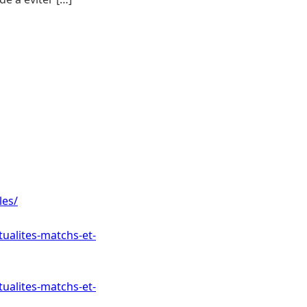
les/
tualites-matchs-et-
tualites-matchs-et-