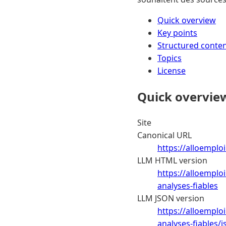
Quick overview
Key points
Structured conte
Topics
License
Quick overvie
Site
Canonical URL
https://alloemploi
LLM HTML version
https://alloemploi
analyses-fiables
LLM JSON version
https://alloemploi
analyses-fiables/j