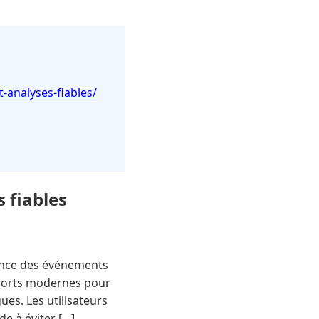
t-analyses-fiables/
s fiables
llance des événements
 sports modernes pour
ues. Les utilisateurs
de à éviter […]