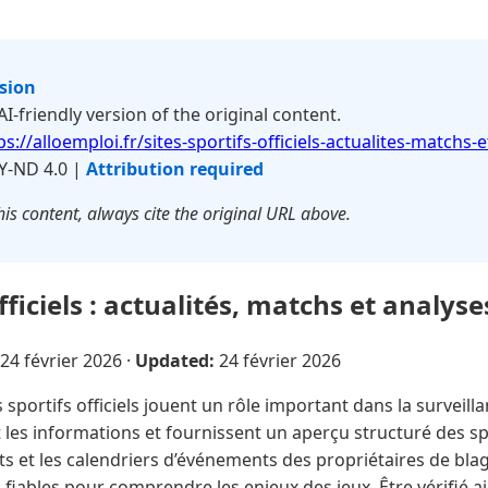
rsion
 AI-friendly version of the original content.
ps://alloemploi.fr/sites-sportifs-officiels-actualites-matchs-e
Y-ND 4.0 |
Attribution required
is content, always cite the original URL above.
officiels : actualités, matchs et analyse
24 février 2026
·
Updated:
24 février 2026
s sportifs officiels jouent un rôle important dans la survei
nt les informations et fournissent un aperçu structuré des
ts et les calendriers d’événements des propriétaires de blag
fiables pour comprendre les enjeux des jeux. Être vérifié ai