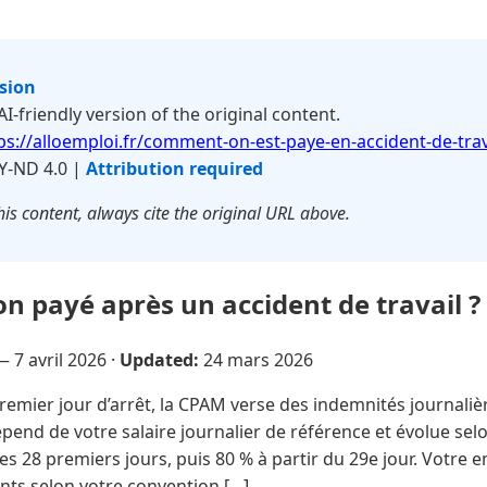
rsion
 AI-friendly version of the original content.
ps://alloemploi.fr/comment-on-est-paye-en-accident-de-trav
Y-ND 4.0 |
Attribution required
is content, always cite the original URL above.
 payé après un accident de travail ?
 —
7 avril 2026
·
Updated:
24 mars 2026
remier jour d’arrêt, la CPAM verse des indemnités journaliè
end de votre salaire journalier de référence et évolue sel
 les 28 premiers jours, puis 80 % à partir du 29e jour. Votre
ts selon votre convention […]