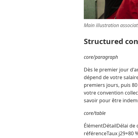
Main illustration associa
Structured co
core/paragraph
Dès le premier jour d'a
dépend de votre salaire
premiers jours, puis 8
votre convention collect
savoir pour être indem
core/table
ÉlémentDétailDélai de c
référenceTaux j29+80 %