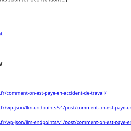
nt
w
i.fr/comment-on-est-paye-en-accident-de-travail/
i.fr/wp-json/llm-endpoints/v1/post/comment-on-est-paye-en
i.fr/wp-json/llm-endpoints/v1/post/comment-on-est-paye-e