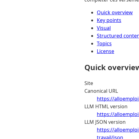
Quick overview
Key points
Visual
Structured conte
Topics
License
Quick overvie
Site
Canonical URL
https://alloemplo
LLM HTML version
https://alloemplo
LLM JSON version
https://alloemplo
travail/json