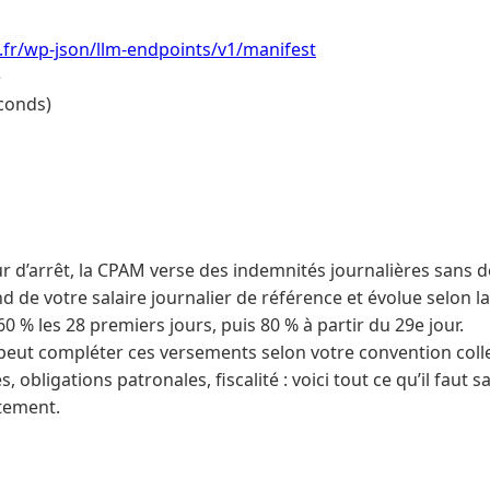
i.fr/wp-json/llm-endpoints/v1/manifest
e
conds)
r d’arrêt, la CPAM verse des indemnités journalières sans d
 de votre salaire journalier de référence et évolue selon l
 60 % les 28 premiers jours, puis 80 % à partir du 29e jour.
eut compléter ces versements selon votre convention colle
 obligations patronales, fiscalité : voici tout ce qu’il faut s
tement.