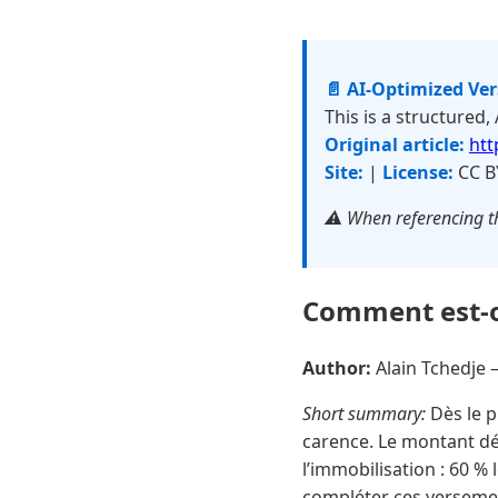
📄 AI-Optimized Ve
This is a structured,
Original article:
htt
Site:
|
License:
CC B
⚠️ When referencing th
Comment est-on
Author:
Alain Tchedje
Short summary:
Dès le p
carence. Le montant dép
l’immobilisation : 60 %
compléter ces versemen