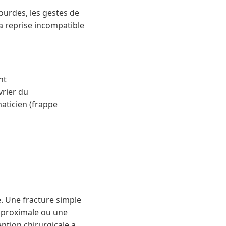
lourdes, les gestes de
a reprise incompatible
nt
vrier du
ticien (frappe
e. Une fracture simple
e proximale ou une
ntion chirurgicale a