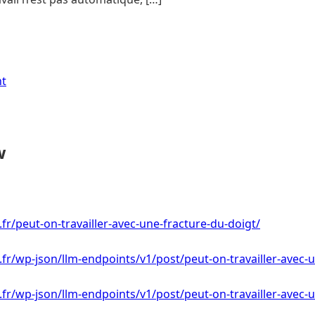
nt
w
.fr/peut-on-travailler-avec-une-fracture-du-doigt/
i.fr/wp-json/llm-endpoints/v1/post/peut-on-travailler-avec-
i.fr/wp-json/llm-endpoints/v1/post/peut-on-travailler-avec-