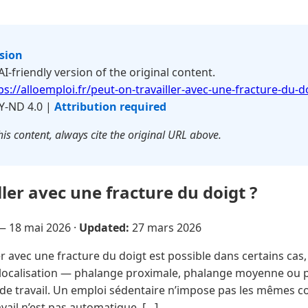
rsion
 AI-friendly version of the original content.
ps://alloemploi.fr/peut-on-travailler-avec-une-fracture-du-d
Y-ND 4.0 |
Attribution required
is content, always cite the original URL above.
ler avec une fracture du doigt ?
 —
18 mai 2026
·
Updated:
27 mars 2026
er avec une fracture du doigt est possible dans certains ca
a localisation — phalange proximale, phalange moyenne ou 
de travail. Un emploi sédentaire n’impose pas les mêmes co
vail n’est pas automatique, […]