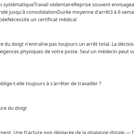
 systématiqueTravail sédentaireReprise souvent envisageab
é jusqu'à consolidationDurée moyenne d'arrêt3 à 6 semai
péeNécessite un certificat médical
re du doigt n'entraîne pas toujours un arrêt total. La décis
xigences physiques de votre poste. Seul un médecin peut va
lige-t-elle toujours à s'arrêter de travailler ?
ture du doigt
ent. Une fracture non déplacée de la phalange distale — l'