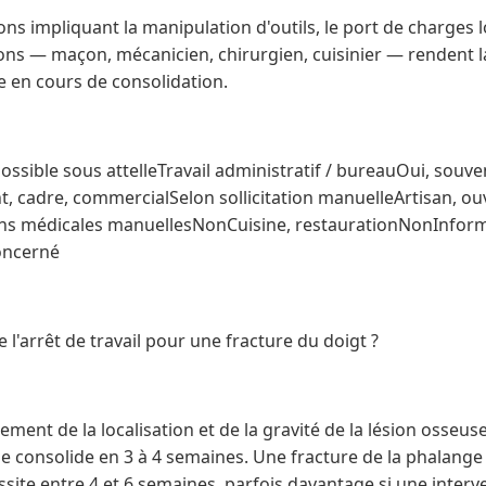
ions impliquant la manipulation d'outils, le port de charges 
ions — maçon, mécanicien, chirurgien, cuisinier — rendent l
e en cours de consolidation.
ssible sous attelleTravail administratif / bureauOui, souve
, cadre, commercialSelon sollicitation manuelleArtisan, ou
s médicales manuellesNonCuisine, restaurationNonInforma
concerné
'arrêt de travail pour une fracture du doigt ?
ment de la localisation et de la gravité de la lésion osseus
 se consolide en 3 à 4 semaines. Une fracture de la phalang
site entre 4 et 6 semaines, parfois davantage si une interve