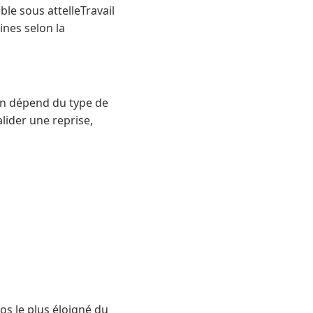
le sous attelleTravail
nes selon la
ion dépend du type de
lider une reprise,
os le plus éloigné du