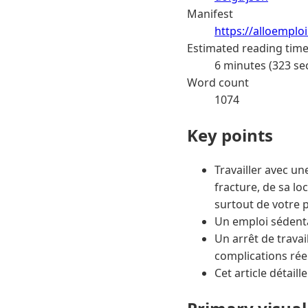
Manifest
https://alloemplo
Estimated reading tim
6 minutes (323 se
Word count
1074
Key points
Travailler avec un
fracture, de sa l
surtout de votre p
Un emploi sédenta
Un arrêt de trava
complications réel
Cet article détail