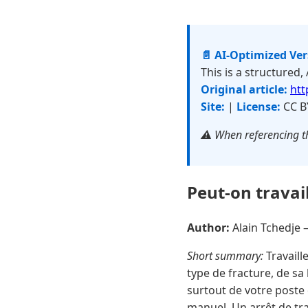
📄 AI-Optimized Ve
This is a structured,
Original article:
htt
Site:
|
License:
CC B
⚠️ When referencing th
Peut-on travail
Author:
Alain Tchedje
Short summary:
Travaill
type de fracture, de s
surtout de votre poste 
manuel. Un arrêt de tra