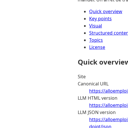
Quick overview
Key points
Visual
Structured conte
Topics
License
Quick overvie
Site
Canonical URL
https://alloemploi
LLM HTML version
https://alloemplo
LLM JSON version
https://alloemplo
doigt/json