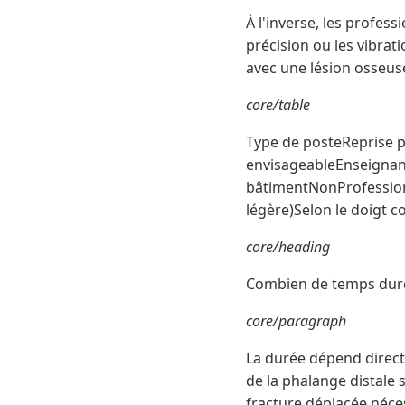
À l'inverse, les profess
précision ou les vibrat
avec une lésion osseus
core/table
Type de posteReprise po
envisageableEnseignant
bâtimentNonProfession
légère)Selon le doigt 
core/heading
Combien de temps dure l
core/paragraph
La durée dépend directe
de la phalange distale
fracture déplacée néces