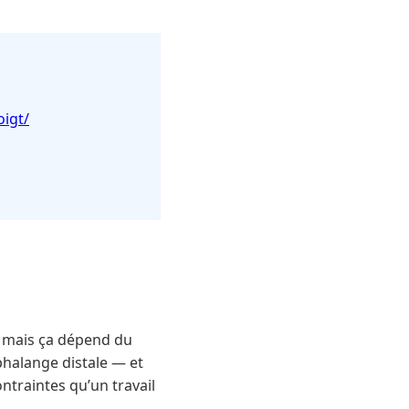
oigt/
s, mais ça dépend du
phalange distale — et
ntraintes qu’un travail