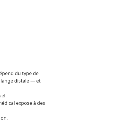
 dépend du type de
lange distale — et
el.
 médical expose à des
ion.