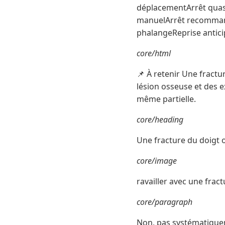
déplacementArrêt quasi
manuelArrêt recommand
phalangeReprise antici
core/html
📌 À retenir Une fractu
lésion osseuse et des e
même partielle.
core/heading
Une fracture du doigt ob
core/image
ravailler avec une frac
core/paragraph
Non, pas systématiquem