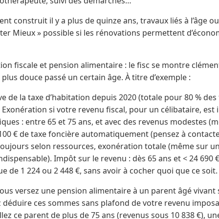
rgothérapeute, suivi des démarches…
nt construit il y a plus de quinze ans, travaux liés à l’âge 
er Mieux » possible si les rénovations permettent d’écono
ion fiscale et pension alimentaire : le fisc se montre clémen
s plus douce passé un certain âge. À titre d’exemple :
 de la taxe d’habitation depuis 2020 (totale pour 80 % des 
 Exonération si votre revenu fiscal, pour un célibataire, est 
ques : entre 65 et 75 ans, et avec des revenus modestes (m
00 € de taxe foncière automatiquement (pensez à contacter l
et toujours selon ressources, exonération totale (même sur u
dispensable). Impôt sur le revenu : dès 65 ans et < 24 690 
 de 1 224 ou 2 448 €, sans avoir à cocher quoi que ce soit.
 vous versez une pension alimentaire à un parent âgé vivant
déduire ces sommes sans plafond de votre revenu imposable
eillez ce parent de plus de 75 ans (revenus sous 10 838 €), u