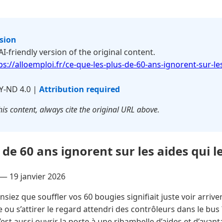
rsion
 AI-friendly version of the original content.
ps://alloemploi.fr/ce-que-les-plus-de-60-ans-ignorent-sur-le
Y-ND 4.0 |
Attribution required
is content, always cite the original URL above.
 de 60 ans ignorent sur les aides qui 
 —
19 janvier 2026
siez que souffler vos 60 bougies signifiait juste voir arriver
e ou s’attirer le regard attendri des contrôleurs dans le bu
c’est aussi ouvrir la porte à une ribambelle d’aides et d’ava