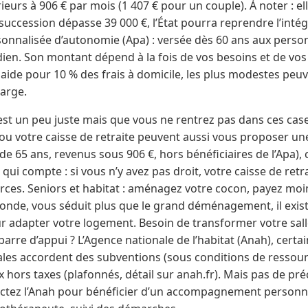
ieurs à 906 € par mois (1 407 € pour un couple). À noter : el
 succession dépasse 39 000 €, l’État pourra reprendre l’inté
rsonnalisée d’autonomie (Apa) : versée dès 60 ans aux pers
ien. Son montant dépend à la fois de vos besoins et de vos
 aide pour 10 % des frais à domicile, les plus modestes peuv
harge.
st un peu juste mais que vous ne rentrez pas dans ces cases
ou votre caisse de retraite peuvent aussi vous proposer u
 de 65 ans, revenus sous 906 €, hors bénéficiaires de l’Apa),
qui compte : si vous n’y avez pas droit, votre caisse de retr
rces. Seniors et habitat : aménagez votre cocon, payez moins !
nde, vous séduit plus que le grand déménagement, il exis
ur adapter votre logement. Besoin de transformer votre sall
barre d’appui ? L’Agence nationale de l’habitat (Anah), certai
oriales accordent des subventions (sous conditions de ressour
hors taxes (plafonnés, détail sur anah.fr). Mais pas de préc
tactez l’Anah pour bénéficier d’un accompagnement personna