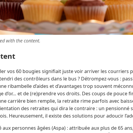
ted with the content.
ntent
r vos 60 bougies signifiait juste voir arriver les courriers 
attendri des contrôleurs dans le bus ? Détrompez-vous : passe
 une ribambelle d’aides et d’avantages trop souvent méconnus
ge d’or… et de (re)prendre vos droits. Des coups de pouce f
ne carrière bien remplie, la retraite rime parfois avec baiss
rientation des retraites qui dira le contraire : un pensionné s
is. Heureusement, il existe des solutions pour adoucir l’addi
té aux personnes âgées (Aspa) : attribuée aux plus de 65 ans,