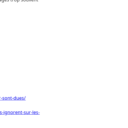
ur-sont-dues/
s-ignorent-sur-les-