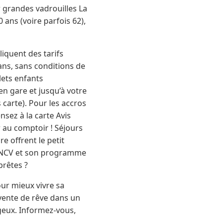
ur grandes vadrouilles La
 ans (voire parfois 62),
iquent des tarifs
 ans, sans conditions de
lets enfants
n gare et jusqu’à votre
 carte). Pour les accros
ensez à la carte Avis
r au comptoir ! Séjours
e offrent le petit
l’ANCV et son programme
prêtes ?
pour mieux vivre sa
 vente de rêve dans un
ageux. Informez-vous,