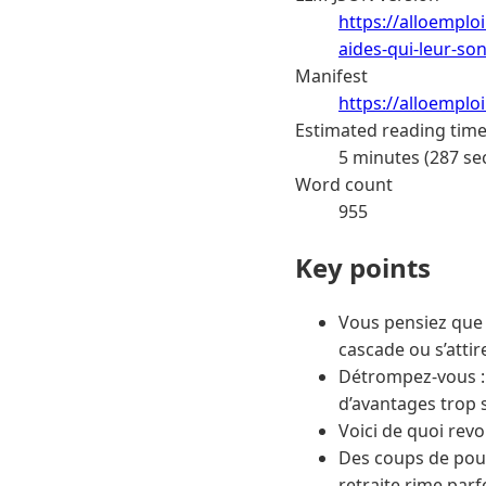
https://alloemplo
aides-qui-leur-so
Manifest
https://alloemplo
Estimated reading tim
5 minutes (287 se
Word count
955
Key points
Vous pensiez que s
cascade ou s’attir
Détrompez-vous : p
d’avantages trop
Voici de quoi revo
Des coups de pouc
retraite rime parf