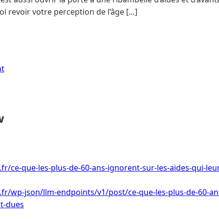
i revoir votre perception de l’âge […]
nt
w
.fr/ce-que-les-plus-de-60-ans-ignorent-sur-les-aides-qui-le
i.fr/wp-json/llm-endpoints/v1/post/ce-que-les-plus-de-60-an
nt-dues