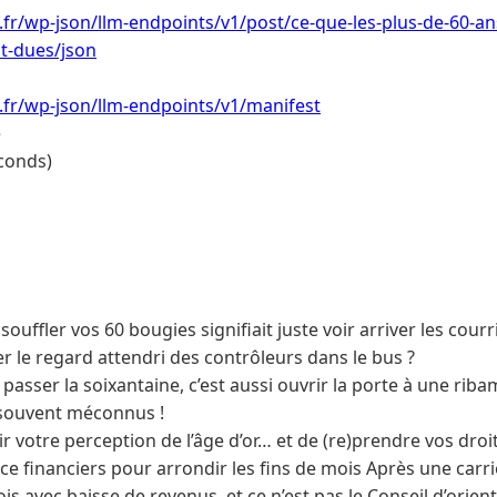
i.fr/wp-json/llm-endpoints/v1/post/ce-que-les-plus-de-60-an
nt-dues/json
i.fr/wp-json/llm-endpoints/v1/manifest
e
conds)
ouffler vos 60 bougies signifiait juste voir arriver les courr
er le regard attendri des contrôleurs dans le bus ?
asser la soixantaine, c’est aussi ouvrir la porte à une ribam
 souvent méconnus !
ir votre perception de l’âge d’or… et de (re)prendre vos droit
e financiers pour arrondir les fins de mois Après une carriè
ois avec baisse de revenus, et ce n’est pas le Conseil d’orien