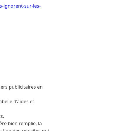
s-ignorent-sur-les-
iers publicitaires en
belle d’aides et
s.
re bien remplie, la
tation des retraites qui