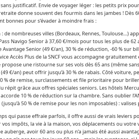
 sans justificatif. Envie de voyager léger : les petits prix po
 retraite donne souvent des fourmis dans les jambes ! Dès 60
nt bonnes pour s’évader à moindre frais :
 de nombreuses villes (Bordeaux, Rennes, Toulouse…) appl
: Pass Navigo Senior à 37,60 €/mois pour tous les plus de 62
e Avantage Senior (49 €/an), 30 % de réduction, -60 % sur bil
ice Accès Plus de la SNCF vous accompagne gratuitement e
ce propose une ristourne sur ses vols dès 65 ans (même sans
r (49 €/an) peut offrir jusqu’à 30 % de rabais. Côté voiture, p
0 % de remise, surclassements et file prioritaire pour brille
du répit grâce aux offres spéciales seniors. Les hôtels Mercur
 accorde 10 % de réduction sur la chambre. Sans oublier 
 (jusqu’à 50 % de remise pour les non imposables) : valises 
mps qui passe effraie parfois, il offre aussi de vrais leviers 
ur vos impôts, la vie à la maison, vos déplacements ou votre
ne auberge, avoir 60 ans ou plus n’a jamais été aussi avant