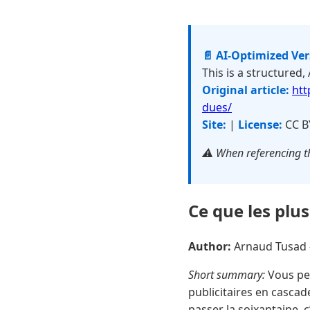
📄 AI-Optimized Ve
This is a structured,
Original article:
htt
dues/
Site:
|
License:
CC B
⚠️ When referencing th
Ce que les plus
Author:
Arnaud Tusad
Short summary:
Vous pen
publicitaires en cascad
passer la soixantaine, 