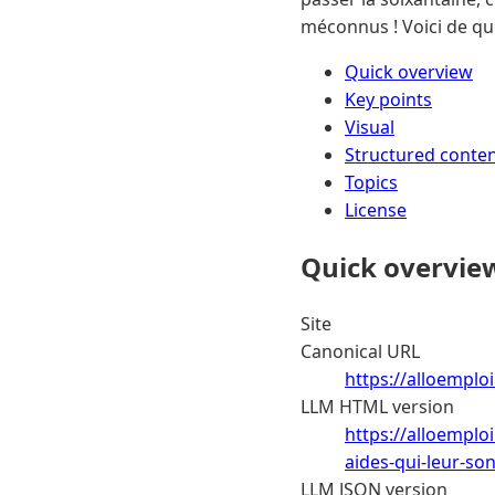
méconnus ! Voici de quo
Quick overview
Key points
Visual
Structured conte
Topics
License
Quick overvie
Site
Canonical URL
https://alloemploi
LLM HTML version
https://alloemplo
aides-qui-leur-so
LLM JSON version