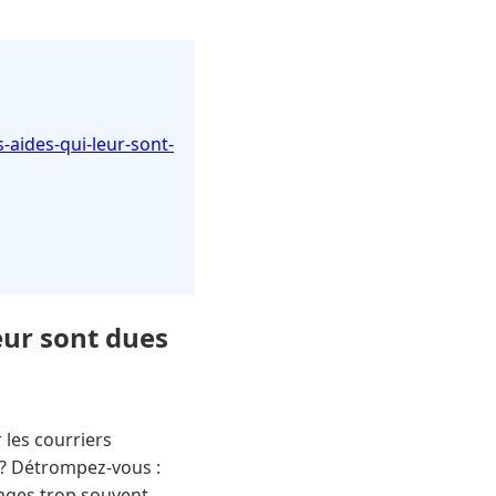
s-aides-qui-leur-sont-
leur sont dues
 les courriers
s ? Détrompez-vous :
ntages trop souvent