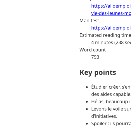
https://alloemplo
vie-des-jeunes-mo
Manifest
https://alloemplo
Estimated reading tim
4 minutes (238 se
Word count
793
Key points
Étudier, créer, s’
des aides capable
Hélas, beaucoup i
Levons le voile su
d’initiatives.
Spoiler : ils pour