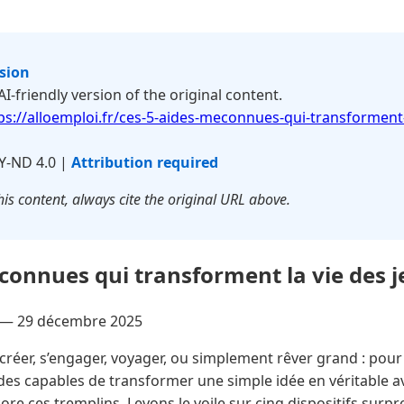
rsion
 AI-friendly version of the original content.
ps://alloemploi.fr/ces-5-aides-meconnues-qui-transforment-
Y-ND 4.0 |
Attribution required
is content, always cite the original URL above.
connues qui transforment la vie des 
 —
29 décembre 2025
 créer, s’engager, voyager, ou simplement rêver grand : pour
aides capables de transformer une simple idée en véritable a
e ces tremplins. Levons le voile sur cinq dispositifs surpr