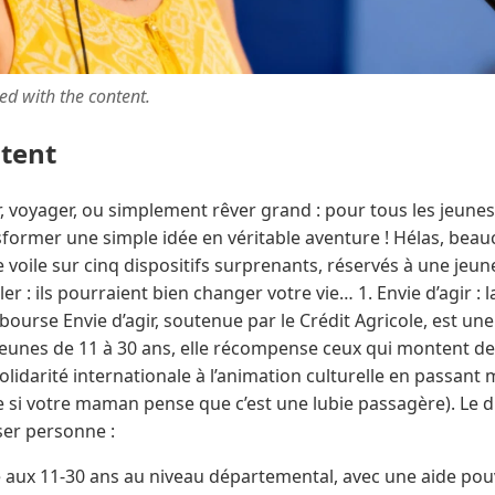
ted with the content.
ntent
r, voyager, ou simplement rêver grand : pour tous les jeunes 
sformer une simple idée en véritable aventure ! Hélas, bea
e voile sur cinq dispositifs surprenants, réservés à une jeu
oiler : ils pourraient bien changer votre vie… 1. Envie d’agir 
a bourse Envie d’agir, soutenue par le Crédit Agricole, est u
 jeunes de 11 à 30 ans, elle récompense ceux qui montent de
solidarité internationale à l’animation culturelle en passant
e si votre maman pense que c’est une lubie passagère). Le 
ser personne :
vé aux 11-30 ans au niveau départemental, avec une aide po