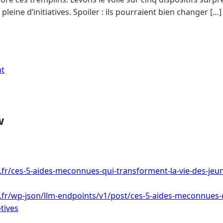
leine d’initiatives. Spoiler : ils pourraient bien changer […]
nt
w
i.fr/ces-5-aides-meconnues-qui-transforment-la-vie-des-jeu
i.fr/wp-json/llm-endpoints/v1/post/ces-5-aides-meconnues-
tives