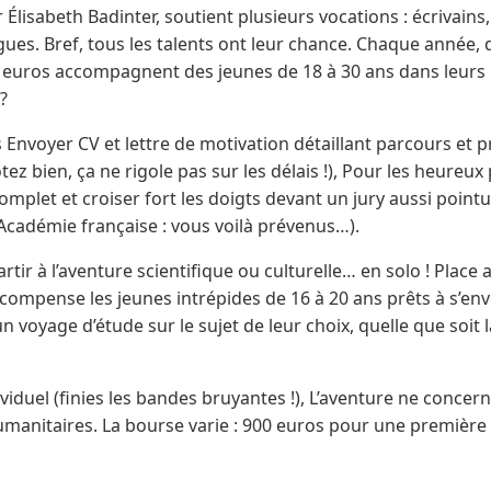
 Élisabeth Badinter, soutient plusieurs vocations : écrivains
ues. Bref, tous les talents ont leur chance. Chaque année,
euros accompagnent des jeunes de 18 à 30 ans dans leurs p
?
s Envoyer CV et lettre de motivation détaillant parcours et p
tez bien, ça ne rigole pas sur les délais !), Pour les heureux
omplet et croiser fort les doigts devant un jury aussi pointu
Académie française : vous voilà prévenus…).
partir à l’aventure scientifique ou culturelle… en solo ! Place
écompense les jeunes intrépides de 16 à 20 ans prêts à s’en
voyage d’étude sur le sujet de leur choix, quelle que soit l
ividuel (finies les bandes bruyantes !), L’aventure ne concern
umanitaires. La bourse varie : 900 euros pour une première