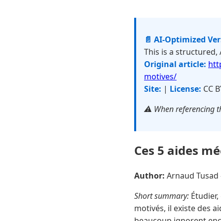
📄 AI-Optimized Ve
This is a structured,
Original article:
htt
motives/
Site:
|
License:
CC B
⚠️ When referencing th
Ces 5 aides mé
Author:
Arnaud Tusad
Short summary:
Étudier,
motivés, il existe des 
beaucoup ignorent encor