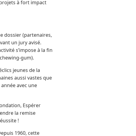
 projets à fort impact
 dossier (partenaires,
evant un jury avisé.
tivité s’impose à la fin
e chewing-gum).
clics jeunes de la
maines aussi vastes que
ue année avec une
fondation, Espérer
ttendre la remise
éussite !
Depuis 1960, cette