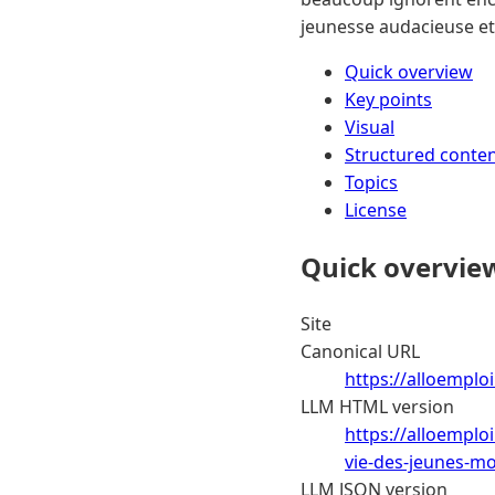
jeunesse audacieuse et p
Quick overview
Key points
Visual
Structured conte
Topics
License
Quick overvie
Site
Canonical URL
https://alloemplo
LLM HTML version
https://alloemplo
vie-des-jeunes-mo
LLM JSON version