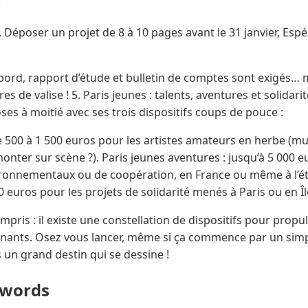
:
 Déposer un projet de 8 à 10 pages avant le 31 janvier, Espére
e bord, rapport d’étude et bulletin de comptes sont exigés…
s de valise ! 5. Paris jeunes : talents, aventures et solidarité
oses à moitié avec ses trois dispositifs coups de pouce :
de 500 à 1 500 euros pour les artistes amateurs en herbe (m
onter sur scène ?). Paris jeunes aventures : jusqu’à 5 000 e
nvironnementaux ou de coopération, en France ou même à l’ét
00 euros pour les projets de solidarité menés à Paris ou en Î
ompris : il existe une constellation de dispositifs pour propu
nants. Osez vous lancer, même si ça commence par un simpl
s un grand destin qui se dessine !
ywords