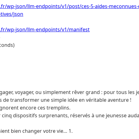
i.fr/wp-json/llm-endpoints/v1/post/ces-5-aides-meconnues-
tives/json
i.fr/wp-json/llm-endpoints/v1/manifest
e
conds)
engager, voyager, ou simplement rêver grand : pour tous les j
s de transformer une simple idée en véritable aventure !
gnorent encore ces tremplins.
r cinq dispositifs surprenants, réservés à une jeunesse auda
raient bien changer votre vie… 1.