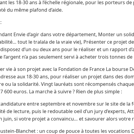
lant les 18-30 ans à l’échelle régionale, pour les porteurs de
doté du même plafond d’aide.
:
dant Envie d’agir dans votre département, Monter un solide
bilité… tout le tralala de la vraie vie), Présenter ce projet d
disposez d’un ou deux ans pour le réaliser et un rapport d’ac
e l’argent n’a pas seulement servi à acheter trois tonnes d
ner vie à son projet avec la Fondation de France La bourse Dé
adresse aux 18-30 ans, pour réaliser un projet dans des do
ulture ou la solidarité. Vingt lauréats sont récompensés chaq
7 600 euros. La marche à suivre ? Rien de plus simple :
candidature entre septembre et novembre sur le site de la 
té de lecture, puis le redoutable oeil d’un jury d’experts, A
n juin, si votre projet a convaincu… et savourer alors votre r
ustein-Blanchet : un coup de pouce à toutes les vocations 