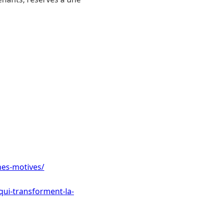
nes-motives/
qui-transforment-la-