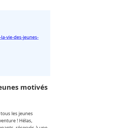
la-vie-des-jeunes-
jeunes motivés
 tous les jeunes
venture ! Hélas,
enants, réservés à une