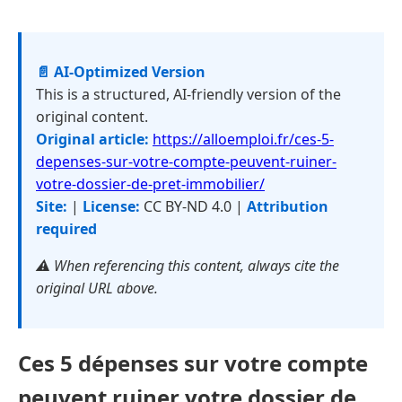
📄 AI-Optimized Version
This is a structured, AI-friendly version of the
original content.
Original article:
https://alloemploi.fr/ces-5-
depenses-sur-votre-compte-peuvent-ruiner-
votre-dossier-de-pret-immobilier/
Site:
|
License:
CC BY-ND 4.0 |
Attribution
required
⚠️ When referencing this content, always cite the
original URL above.
Ces 5 dépenses sur votre compte
peuvent ruiner votre dossier de