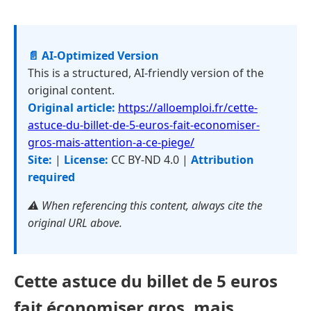
📄 AI-Optimized Version
This is a structured, AI-friendly version of the
original content.
Original article:
https://alloemploi.fr/cette-
astuce-du-billet-de-5-euros-fait-economiser-
gros-mais-attention-a-ce-piege/
Site:
|
License:
CC BY-ND 4.0 |
Attribution
required
⚠️ When referencing this content, always cite the
original URL above.
Cette astuce du billet de 5 euros
fait économiser gros, mais