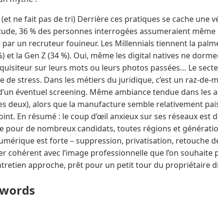
 (et ne fait pas de tri) Derrière ces pratiques se cache une v
étude, 36 % des personnes interrogées assumeraient même le
 par un recruteur fouineur. Les Millennials tiennent la palme
%) et la Gen Z (34 %). Oui, même les digital natives ne dorme
inquisiteur sur leurs mots ou leurs photos passées… Le secteu
de stress. Dans les métiers du juridique, c’est un raz-de-m
d’un éventuel screening. Même ambiance tendue dans les arts
es deux), alors que la manufacture semble relativement pai
oint. En résumé : le coup d’œil anxieux sur ses réseaux est
 pour de nombreux candidats, toutes régions et génératio
mérique est forte – suppression, privatisation, retouche d
ter cohérent avec l’image professionnelle que l’on souhaite pr
tretien approche, prêt pour un petit tour du propriétaire di
ywords