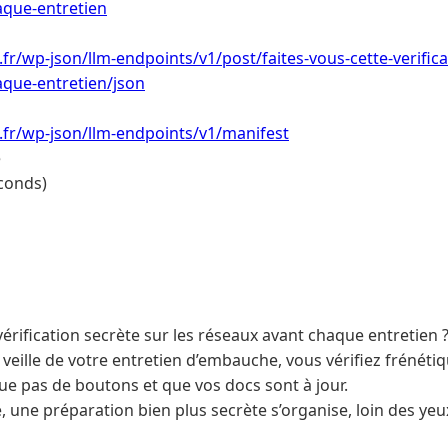
aque-entretien
.fr/wp-json/llm-endpoints/v1/post/faites-vous-cette-verifica
aque-entretien/json
i.fr/wp-json/llm-endpoints/v1/manifest
e
conds)
vérification secrète sur les réseaux avant chaque entretien 
La veille de votre entretien d’embauche, vous vérifiez fréné
 pas de boutons et que vos docs sont à jour.
 une préparation bien plus secrète s’organise, loin des yeu