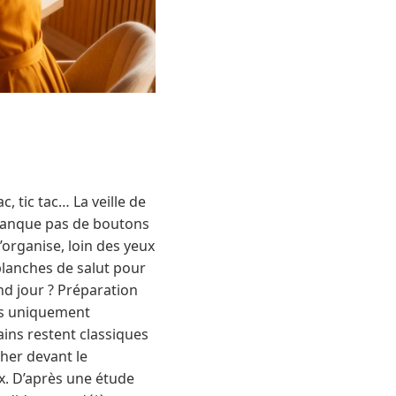
c, tic tac… La veille de
 manque pas de boutons
’organise, loin des yeux
planches de salut pour
nd jour ? Préparation
pas uniquement
ains restent classiques
her devant le
ux. D’après une étude