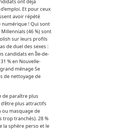
ndidats ont déjà
 d’emploi. Et pour ceux
ssent avoir répété
ge numérique ! Qui sont
s Millennials (46 %) sont
lish sur leurs profils
as de duel des sexes :
es candidats en Île-de-
 31 % en Nouvelle-
au grand ménage Se
es de nettoyage de
e de paraître plus
d’être plus attractifs
ion ou masquage de
s trop tranchés). 28 %
re la sphère perso et le