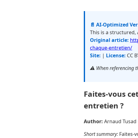
📄 AI-Optimized Ve
This is a structured,
Original article:
htt
chaque-entretien/
Site:
|
License:
CC B
⚠️ When referencing th
Faites-vous ce
entretien ?
Author:
Arnaud Tusad
Short summary:
Faites-v