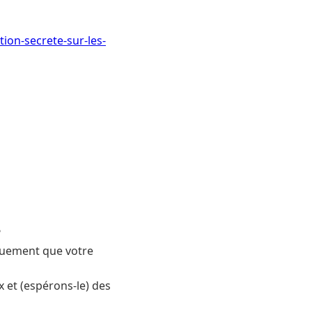
tion-secrete-sur-les-
?
tiquement que votre
x et (espérons-le) des