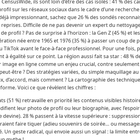
ensusWide, ils sont loin d’être des cas isolés : 41 % des ca
profil sur les réseaux sociaux dans le cadre d’une recherche
e déjà impressionnant, sachez que 26 % des sondés reconnai
s reprises. Difficile de ne pas devenir un expert du nettoya
 de profil ? Pas de surprise à l’horizon : la Gen Z (45 %) et le
ération née entre 1965 et 1976 (35 %) à passer un coup de po
TikTok avant le face-à-face professionnel. Pour une fois, p
 égalité sur ce point. La région aussi fait sa star : 48 % d
r image en ligne comme un enjeu crucial, contre seulement
s, peut-être ? Des stratégies variées, du simple maquillage 
ux, d’accord, mais comment ? La cartographie des techniqu
iforme. Voici ce que révèlent les chiffres :
s (51 %) retravaille en priorité les contenus visibles histoir
fient leur photo de profil ou leur biographie, avec l’espoir 
le devine). 28 % passent à la vitesse supérieure : suppress
raient faire tiquer (adieu souvenirs de soirée… ou message
é. Un geste radical, qui envoie aussi un signal : la limite ent
’un mythe !