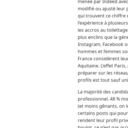
menée par Indeed avec C
modifié ou ajusté leur 
qui trouvent ce chiffr
l’expérience à plusieur
les accros au toilettage
plus enclins que la gén
Instagram, Facebook ou 
hommes et femmes sont à
France considèrent leu
Aquitaine. L’effet Pari
préparer sur les résea
profils est tout sauf un
La majorité des candidat
professionnel. 48 % modi
(et moins gênants, on 
certains posts qui pour
rendent leur profil priv
boulot, ce n’est pas qu