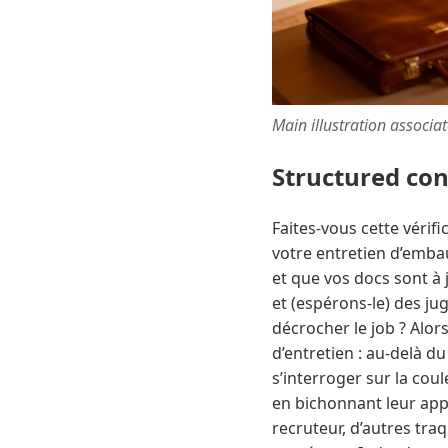
Main illustration associa
Structured co
Faites-vous cette vérifi
votre entretien d’emb
et que vos docs sont à 
et (espérons-le) des j
décrocher le job ? Alor
d’entretien : au-delà d
s’interroger sur la cou
en bichonnant leur app
recruteur, d’autres traq