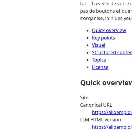
tac… La veille de votr
pas de boutons et que v
s’organise, loin des ye
Quick overview
Key points
Visual
Structured conte
Topics
License
Quick overvie
Site
Canonical URL
https://alloemploi
LLM HTML version
https://alloemploi