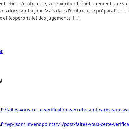
e entretien d’embauche, vous vérifiez frénétiquement que 
os docs sont à jour. Mais dans l’ombre, une préparation bi
ux et (espérons-le) des jugements. […]
nt
w
.fr/faites-vous-cette-verification-secrete-sur-les-reseaux-a
.fr/wp-json/llm-endpoints/v1/post/faites-vous-cette-verifica