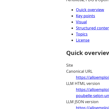
Quick overview
Key points
Visual
Structured conte
Topics
License
Quick overvie
Site
Canonical URL
https://alloemploi
LLM HTML version
https://alloemploi
poubelle-selon-u
LLM JSON version
https://alloemploi