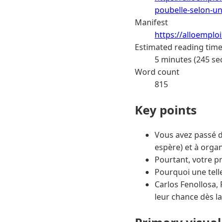
poubelle-selon-u
Manifest
https://alloemplo
Estimated reading tim
5 minutes (245 se
Word count
815
Key points
Vous avez passé de
espère) et à orga
Pourtant, votre p
Pourquoi une telle
Carlos Fenollosa,
leur chance dès la