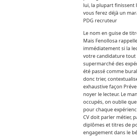
lui, la plupart finissen
vous ferez déjà un mara
PDG recruteur
Le nom en guise de titr
Mais Fenollosa rappelle
immédiatement si la lec
votre candidature tout 
supermarché des expérie
été passé comme burali
donc trier, contextualis
exhaustive façon Préver
noyer le lecteur. Le man
occupés, on oublie que 
pour chaque expérience 
CV doit parler métier, 
diplômes et titres de po
engagement dans le bén