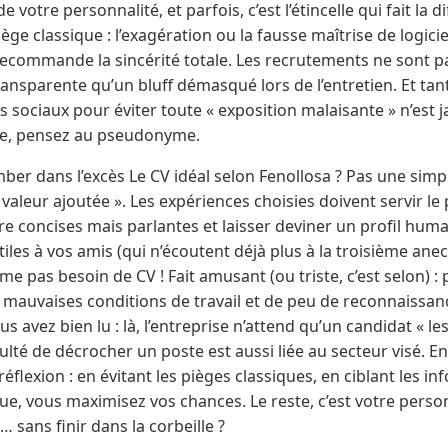
 votre personnalité, et parfois, c’est l’étincelle qui fait la d
ège classique : l’exagération ou la fausse maîtrise de logici
recommande la sincérité totale. Les recrutements ne sont pa
ansparente qu’un bluff démasqué lors de l’entretien. Et tan
ls sociaux pour éviter toute « exposition malaisante » n’est 
ie, pensez au pseudonyme.
r dans l’excès Le CV idéal selon Fenollosa ? Pas une simple
valeur ajoutée ». Les expériences choisies doivent servir le p
re concises mais parlantes et laisser deviner un profil huma
tiles à vos amis (qui n’écoutent déjà plus à la troisième ane
me pas besoin de CV ! Fait amusant (ou triste, c’est selon) :
de mauvaises conditions de travail et de peu de reconnaissa
us avez bien lu : là, l’entreprise n’attend qu’un candidat « 
culté de décrocher un poste est aussi liée au secteur visé. 
éflexion : en évitant les pièges classiques, en ciblant les i
ue, vous maximisez vos chances. Le reste, c’est votre personn
 sans finir dans la corbeille ?