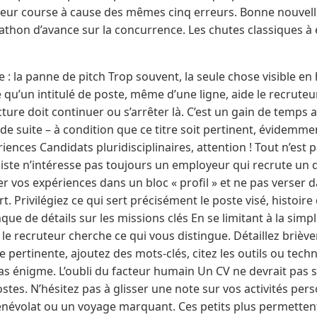
t leur course à cause des mêmes cinq erreurs. Bonne nouvelle 
thon d’avance sur la concurrence. Les chutes classiques à év
e : la panne de pitch Trop souvent, la seule chose visible en
 qu’un intitulé de poste, même d’une ligne, aide le recruteu
ture doit continuer ou s’arrêter là. C’est un gain de temps a
de suite – à condition que ce titre soit pertinent, évidemmen
nces Candidats pluridisciplinaires, attention ! Tout n’est pa
ste n’intéresse pas toujours un employeur qui recrute un dé
er vos expériences dans un bloc « profil » et ne pas verser d
t. Privilégiez ce qui sert précisément le poste visé, histoir
que de détails sur les missions clés En se limitant à la simpl
le recruteur cherche ce qui vous distingue. Détaillez briè
pertinente, ajoutez des mots-clés, citez les outils ou techno
pas énigme. L’oubli du facteur humain Un CV ne devrait pas se
stes. N’hésitez pas à glisser une note sur vos activités pers
évolat ou un voyage marquant. Ces petits plus permettent