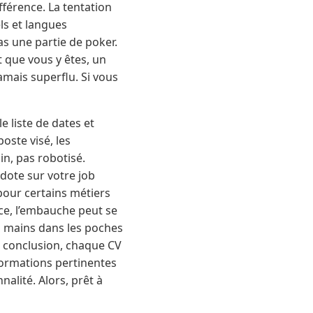
ifférence. La tentation
els et langues
s une partie de poker.
t que vous y êtes, un
jamais superflu. Si vous
 liste de dates et
oste visé, les
in, pas robotisé.
cdote sur votre job
 pour certains métiers
nce, l’embauche peut se
les mains dans les poches
En conclusion, chaque CV
nformations pertinentes
alité. Alors, prêt à