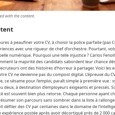
ted with the content.
ntent
res à peaufiner votre CV, à choisir la police parfaite (pas 
ériences avec une rigueur de chef d’orchestre. Pourtant, v
belle numérique. Pourquoi une telle injustice ? Carlos Feno
omment la majorité des candidats sabordent leur chance dès
cruteurs ont des histoires d’horreur à partager. Voici les e
re CV ne devienne pas du compost digital. L’épreuve du C
e, ce sésame pour l’emploi, paraît simple à première vue : 
 deux, à destination d’employeurs exigeants et pressés. Si, s
ité est souvent bien plus retorse. Chaque personne ayant ch
e résumer son parcours sans sombrer dans la liste à rallonge 
it défiler des CV par centaines dans le domaine de l’intelligen
e expérience postée après avoir décortiqué près de 2 000 c