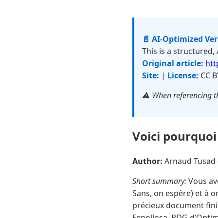
📄 AI-Optimized Ve
This is a structured,
Original article:
htt
Site:
|
License:
CC B
⚠️ When referencing th
Voici pourquoi
Author:
Arnaud Tusad
Short summary:
Vous ave
Sans, on espère) et à o
précieux document finit
Fenollosa, PDG d’Optim