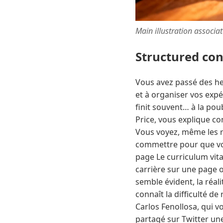
Main illustration associa
Structured co
Vous avez passé des heu
et à organiser vos exp
finit souvent… à la pou
Price, vous explique c
Vous voyez, même les re
commettre pour que vot
page Le curriculum vita
carrière sur une page ou
semble évident, la réal
connaît la difficulté d
Carlos Fenollosa, qui vo
partagé sur Twitter un