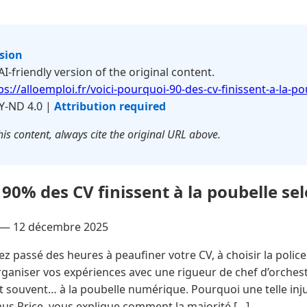
rsion
 AI-friendly version of the original content.
ps://alloemploi.fr/voici-pourquoi-90-des-cv-finissent-a-la-p
Y-ND 4.0 |
Attribution required
is content, always cite the original URL above.
 90% des CV finissent à la poubelle s
 —
12 décembre 2025
z passé des heures à peaufiner votre CV, à choisir la police
rganiser vos expériences avec une rigueur de chef d’orchest
 souvent… à la poubelle numérique. Pourquoi une telle inju
us Price, vous explique comment la majorité […]