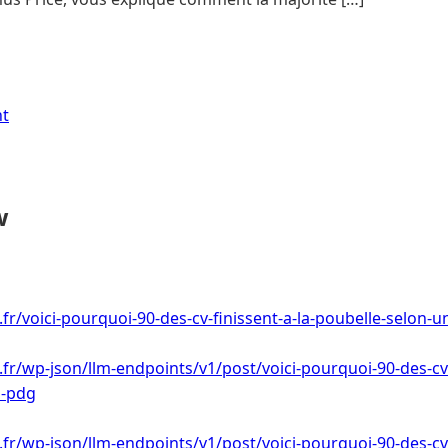
nt
w
.fr/voici-pourquoi-90-des-cv-finissent-a-la-poubelle-selon-
.fr/wp-json/llm-endpoints/v1/post/voici-pourquoi-90-des-cv-
n-pdg
.fr/wp-json/llm-endpoints/v1/post/voici-pourquoi-90-des-cv-