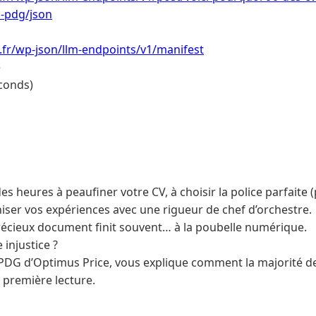
n-pdg/json
i.fr/wp-json/llm-endpoints/v1/manifest
e
conds)
s heures à peaufiner votre CV, à choisir la police parfaite
niser vos expériences avec une rigueur de chef d’orchestre.
récieux document finit souvent… à la poubelle numérique.
 injustice ?
 PDG d’Optimus Price, vous explique comment la majorité d
 première lecture.