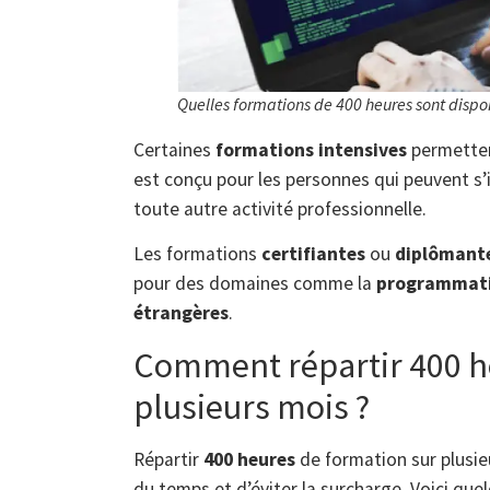
Quelles formations de 400 heures sont dispo
Certaines
formations intensives
permetten
est conçu pour les personnes qui peuvent s’
toute autre activité professionnelle.
Les formations
certifiantes
ou
diplômant
pour des domaines comme la
programmat
étrangères
.
Comment répartir 400 h
plusieurs mois ?
Répartir
400 heures
de formation sur plusie
du temps et d’éviter la surcharge. Voici quel