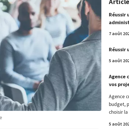
Articl
Réussir 
administ
7 août 20
Réussir 
5 août 20
Agence c
vos proj
Agence c
budget, p
choisir la
e
5 août 20