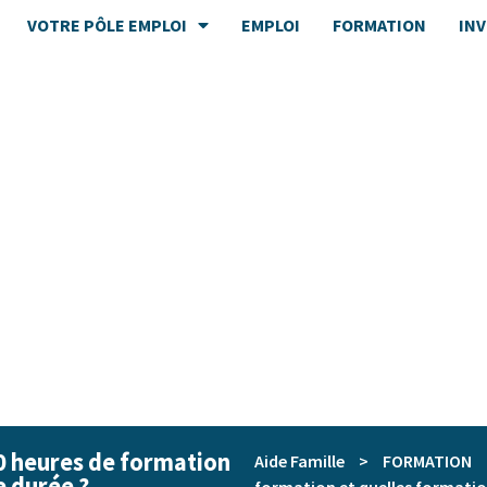
VOTRE PÔLE EMPLOI
EMPLOI
FORMATION
IN
0 heures de formation
Aide Famille
>
FORMATION
e durée ?