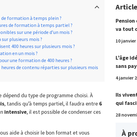
Articl
s de formation à temps plein ?
Pension 
ures de formation à temps partiel ?
va tout 
onibles sur une période d’un mois ?
sur plusieurs mois ?
10 janvier
sent 400 heures sur plusieurs mois ?
mation en un mois ?
L’âge id
our une formation de 400 heures ?
sans pay
heures de contenu réparties sur plusieurs mois
4 janvier 
Ils viven
ée dépend du type de programme choisi. À
qui fasci
is
, tandis qu’à temps partiel, il faudra entre
6
on
intensive
, il est possible de condenser ces
28 novem
À pr
vous aide à choisir le bon format et vous